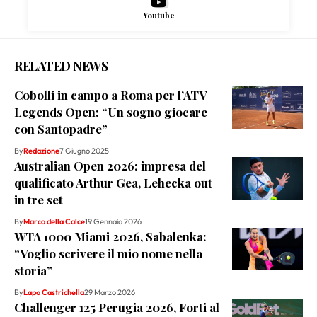
Youtube
RELATED NEWS
Cobolli in campo a Roma per l’ATV
Legends Open: “Un sogno giocare
con Santopadre”
By
Redazione
7 Giugno 2025
Australian Open 2026: impresa del
qualificato Arthur Gea, Lehecka out
in tre set
By
Marco della Calce
19 Gennaio 2026
WTA 1000 Miami 2026, Sabalenka:
“Voglio scrivere il mio nome nella
storia”
By
Lapo Castrichella
29 Marzo 2026
Challenger 125 Perugia 2026, Forti al