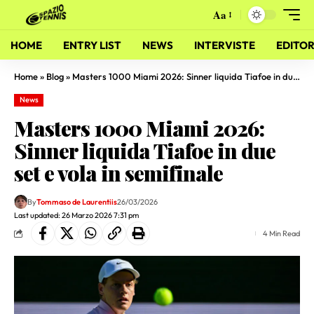
Aa
HOME
ENTRY LIST
NEWS
INTERVISTE
EDITOR
Home
»
Blog
»
Masters 1000 Miami 2026: Sinner liquida Tiafoe in due set e vola in semifinale
News
Masters 1000 Miami 2026:
Sinner liquida Tiafoe in due
set e vola in semifinale
By
Tommaso de Laurentiis
26/03/2026
Last updated: 26 Marzo 2026 7:31 pm
4 Min Read