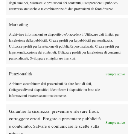
degli annunci, Misurare le prestazioni dei contenuti, Comprendere il pubblico
primo set
Sinner parte in quarta nel
: break in apertura tra grandi
attraverso statistiche o la combinazione di dati provenienti da fonti diverse.
risposte e un lob sulla riga per l’1-0 iniziale. L’altoatesino
conferma l’ottimo avvio e consolida il vantaggio sul 2-0. Perfetto
Marketing
in risposta l’azzurro, che rimanda sempre dall’altra parte ogni
servizio di Tiafoe e scappa via definitivamente con il doppio
Archiviare informazioni su dispositivo e/o accedervi, Utilizzare dati limitati per
la selezione della pubblicità, Creare profili per la pubblicità personalizzata,
break per il 4-1. Concede le briciole al servizio Sinner, che
Utilizzare profili per la selezione di pubblicità personalizzata, Creare profili per
6-2
secondo set
chiude
in 32 minuti. Anche nel
il numero due
la personalizzazione dei contenuti, Utilizzare profili per la selezione di contenuti
del mondo continua ad incidere in risposta. Dopo una palla
personalizzati, Sviluppare e migliorare i servizi.
break non sfruttata in apertura, Sinner non sbaglia nel terzo
gioco e piazza il break del 2-1. Dopo un’ora di gioco Tiafoe
Funzionalità
Sempre attivo
riesce per la prima volta a portare l’azzurro ai vantaggi sul
Abbinare e combinare dati provenienti da altre fonti di dati,
proprio servizio, ma il 24enne di San Candido ne esce con
Collegare diversi dispositivi, Identificare i dispositivi in base alle
personalità senza concedere palle break salendo sul 4-2. Nel
informazioni trasmesse automaticamente.
gioco successivo Sinner spinge in risposta, mette insieme il
6-2
secondo break del set (5-2) e chiude
in 39 minuti.
Garantire la sicurezza, prevenire e rilevare frodi,
correggere errori, Erogare e presentare pubblicità
Sempre attivo
e contenuto, Salvare e comunicare le scelte sulla
privacy.