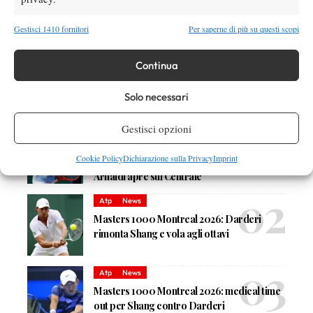
TAGGED:
Primo Piano
Gestisci 1410 fornitori
Per saperne di più su questi scopi
Continua
Solo necessari
DI TENDENZA
Gestisci opzioni
Atp
News
Masters 1000 Montreal 2026: programma,
Cookie Policy
Dichiarazione sulla Privacy
Imprint
orario e ordine di gioco venerdì 7 agosto.
Arnaldi apre sul Centrale
Atp
News
Masters 1000 Montreal 2026: Darderi
rimonta Shang e vola agli ottavi
Atp
News
Masters 1000 Montreal 2026: medical time
out per Shang contro Darderi