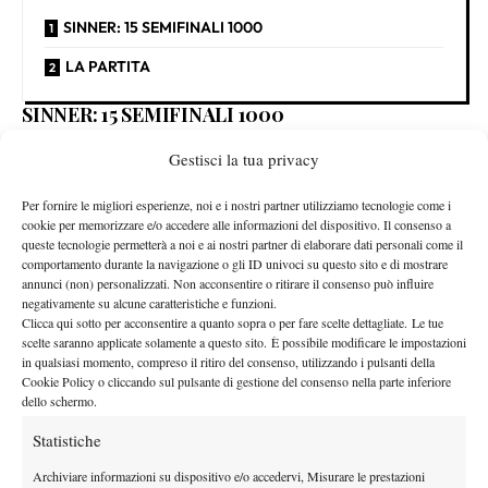
SINNER: 15 SEMIFINALI 1000
LA PARTITA
SINNER: 15 SEMIFINALI 1000
semifinale 1000 numero 15
numero
Gestisci la tua privacy
Si tratta della
per Sinner, la
12
quarta a Miami
su cemento, e la
, che è il vero e proprio
Per fornire le migliori esperienze, noi e i nostri partner utilizziamo tecnologie come i
terreno di caccia dell’altoatesino. I precedenti in semifinale in
cookie per memorizzare e/o accedere alle informazioni del dispositivo. Il consenso a
Florida sono tutti positivi, con le vittorie su Bautista Agut (2021),
queste tecnologie permetterà a noi e ai nostri partner di elaborare dati personali come il
comportamento durante la navigazione o gli ID univoci su questo sito e di mostrare
Carlos Alcaraz (2023) e Daniil Medvedev (2024). Per l’azzurro è
annunci (non) personalizzati. Non acconsentire o ritirare il consenso può influire
quarta semifinale negli ultimi cinque ‘1000’
la
giocati: unica
negativamente su alcune caratteristiche e funzioni.
eccezione il ritiro per crampi contro Tallon Griekspoor al terzo
Clicca qui sotto per acconsentire a quanto sopra o per fare scelte dettagliate. Le tue
scelte saranno applicate solamente a questo sito. È possibile modificare le impostazioni
turno a Shanghai. Con il successo su Tiafoe si materializza la
in qualsiasi momento, compreso il ritiro del consenso, utilizzando i pulsanti della
29esima vittoria in fila
contro tennisti americani (ultimo ko
Cookie Policy o cliccando sul pulsante di gestione del consenso nella parte inferiore
dello schermo.
30esimo set
contro Shelton a Shanghai nel 2023) e il
consecutivo
vinto nei 1000.
Statistiche
LA PARTITA
Archiviare informazioni su dispositivo e/o accedervi, Misurare le prestazioni