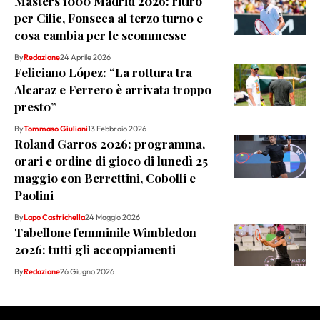
Masters 1000 Madrid 2026: ritiro
per Cilic, Fonseca al terzo turno e
cosa cambia per le scommesse
By
Redazione
24 Aprile 2026
Feliciano López: “La rottura tra
Alcaraz e Ferrero è arrivata troppo
presto”
By
Tommaso Giuliani
13 Febbraio 2026
Roland Garros 2026: programma,
orari e ordine di gioco di lunedì 25
maggio con Berrettini, Cobolli e
Paolini
By
Lapo Castrichella
24 Maggio 2026
Tabellone femminile Wimbledon
2026: tutti gli accoppiamenti
By
Redazione
26 Giugno 2026