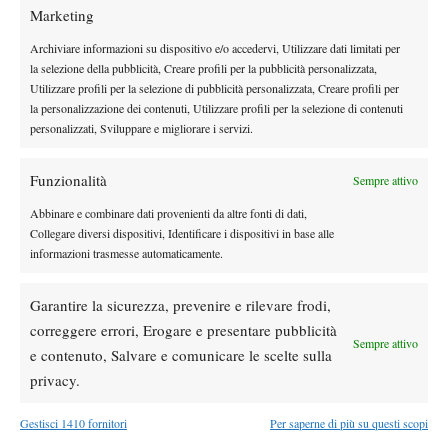
Marketing
DI TENDENZA
Archiviare informazioni su dispositivo e/o accedervi, Utilizzare dati limitati per
Atp
News
la selezione della pubblicità, Creare profili per la pubblicità personalizzata,
Masters 1000 Montreal 2026: programma,
Utilizzare profili per la selezione di pubblicità personalizzata, Creare profili per
orario e ordine di gioco venerdì 7 agosto.
la personalizzazione dei contenuti, Utilizzare profili per la selezione di contenuti
Arnaldi apre sul Centrale
personalizzati, Sviluppare e migliorare i servizi.
Atp
News
Funzionalità
Masters 1000 Montreal 2026: Darderi
Sempre attivo
rimonta Shang e vola agli ottavi
Abbinare e combinare dati provenienti da altre fonti di dati,
Collegare diversi dispositivi, Identificare i dispositivi in base alle
informazioni trasmesse automaticamente.
Atp
News
Masters 1000 Montreal 2026: medical time
Garantire la sicurezza, prevenire e rilevare frodi,
out per Shang contro Darderi
correggere errori, Erogare e presentare pubblicità
Sempre attivo
e contenuto, Salvare e comunicare le scelte sulla
News
Wta
privacy.
WTA 1000 Toronto 2026: pioggia pesante,
gioco sospeso
Gestisci 1410 fornitori
Per saperne di più su questi scopi