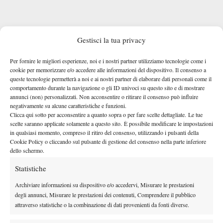
Gestisci la tua privacy
L’ENTRY LIST AGGIORNATA
LE INFORMAZIONI SUL SORTEGGIO
Per fornire le migliori esperienze, noi e i nostri partner utilizziamo tecnologie come i
cookie per memorizzare e/o accedere alle informazioni del dispositivo. Il consenso a
Gigante diventa il settimo tennista italiano in main draw
,
queste tecnologie permetterà a noi e ai nostri partner di elaborare dati personali come il
andando ad aggiungersi ad Arnaldi, Bellucci, Cobolli, Darderi,
comportamento durante la navigazione o gli ID univoci su questo sito e di mostrare
annunci (non) personalizzati. Non acconsentire o ritirare il consenso può influire
Musetti e Sonego. Oltre al già noto forfait di Jannik Sinner, è
negativamente su alcune caratteristiche e funzioni.
sopraggiunta nelle ultime ore anche la notizia della
infatti
Clicca qui sotto per acconsentire a quanto sopra o per fare scelte dettagliate. Le tue
cancellazione dal torneo da parte di Matteo Berrettini.
L’ex
scelte saranno applicate solamente a questo sito. È possibile modificare le impostazioni
in qualsiasi momento, compreso il ritiro del consenso, utilizzando i pulsanti della
top-10 della classifica ATP non gioca da Wimbledon e nel corso
Cookie Policy o cliccando sul pulsante di gestione del consenso nella parte inferiore
del mese di luglio aveva già rinunciato alla difesa dei titoli
dello schermo.
conquistati lo scorso anno a Gstaad e Kitzbuhel.
Statistiche
Archiviare informazioni su dispositivo e/o accedervi, Misurare le prestazioni
degli annunci, Misurare le prestazioni dei contenuti, Comprendere il pubblico
attraverso statistiche o la combinazione di dati provenienti da fonti diverse.