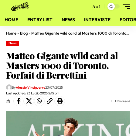
Aa
HOME
ENTRY LIST
NEWS
INTERVISTE
EDITOR
Home
»
Blog
»
Matteo Gigante wild card al Masters 1000 di Toronto. Forfait di Berrettini
News
Matteo Gigante wild card al
Masters 1000 di Toronto.
Forfait di Berrettini
By
Alessio Vinciguerra
23/07/2025
Last updated: 23 Luglio 2025 5:15 pm
1 Min Read