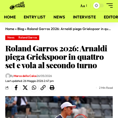
Aa
HOME
ENTRY LIST
NEWS
INTERVISTE
EDITOR
Home
»
Blog
»
Roland Garros 2026: Arnaldi piega Griekspoor in quattro set e vola al secondo turno
News
Roland Garros
Roland Garros 2026: Arnaldi
piega Griekspoor in quattro
set e vola al secondo turno
By
Marco della Calce
26/05/2026
Last updated: 26 Maggio 2026 2:47 pm
2 Min Read