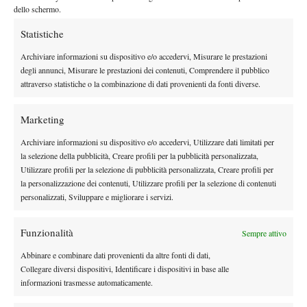
Tsitsipas
, finalista a Parigi nel 2021, che ha passato il turno dopo
dello schermo.
il ritiro nel secondo set del francese Alexandre Muller. L’unico
Statistiche
precedente
Roland Garros 2024
tra i due risale al
, quando agli
ottavi di finale
il greco vinse in rimonta al quarto set. A livello
Archiviare informazioni su dispositivo e/o accedervi, Misurare le prestazioni
Slam, questo resta il miglior risultato per Matteo, raggiunto anche
degli annunci, Misurare le prestazioni dei contenuti, Comprendere il pubblico
attraverso statistiche o la combinazione di dati provenienti da fonti diverse.
diversi mesi prima, allo US Open 2023, prima di perdere
dall’allora numero 1 del mondo Carlos Alcaraz.
Marketing
Archiviare informazioni su dispositivo e/o accedervi, Utilizzare dati limitati per
la selezione della pubblicità, Creare profili per la pubblicità personalizzata,
TAGGED:
Primo Piano
Utilizzare profili per la selezione di pubblicità personalizzata, Creare profili per
la personalizzazione dei contenuti, Utilizzare profili per la selezione di contenuti
personalizzati, Sviluppare e migliorare i servizi.
Funzionalità
Sempre attivo
Abbinare e combinare dati provenienti da altre fonti di dati,
DI TENDENZA
Collegare diversi dispositivi, Identificare i dispositivi in base alle
informazioni trasmesse automaticamente.
News
Masters 1000 Cincinnati 2026: forfait di