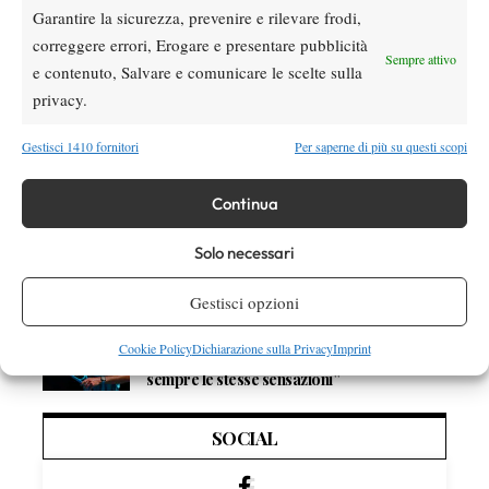
Garantire la sicurezza, prevenire e rilevare frodi,
Quinn, Sonego entra nel tabellone
correggere errori, Erogare e presentare pubblicità
Sempre attivo
e contenuto, Salvare e comunicare le scelte sulla
Tennis in TV
privacy.
Masters 1000 Cincinnati 2026: a che ora e
dove vedere il sorteggio del tabellone
Gestisci 1410 fornitori
Per saperne di più su questi scopi
News
Continua
Rusedski sul futuro di Alcaraz: “Non
giocherà lo US Open, forse non lo vedremo
Solo necessari
più nel 2026”
Gestisci opzioni
Atp
News
Masters 1000 Montreal 2026, Musetti: “Mi
Cookie Policy
Dichiarazione sulla Privacy
Imprint
manca ancora la costanza, fa male rivivere
sempre le stesse sensazioni”
SOCIAL