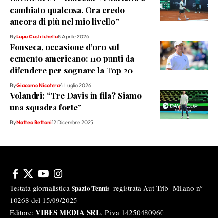
cambiato qualcosa. Ora credo
ancora di più nel mio livello”
By
Lapo Castrichella
8 Aprile 2026
Fonseca, occasione d’oro sul
cemento americano: 110 punti da
difendere per sognare la Top 20
By
Giacomo Nicotera
4 Luglio 2026
Volandri: “Tre Davis in fila? Siamo
una squadra forte”
By
Matteo Bettoni
12 Dicembre 2025
Testata giornalistica
registrata Aut-Trib Milano n°
Spazio Tennis
10268 del 15/09/2025
VIBES MEDIA SRL
Editore:
, P.iva 14250480960