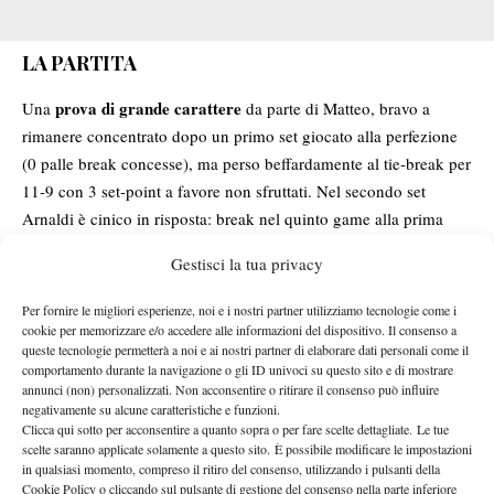
LA PARTITA
prova di grande carattere
Una
da parte di Matteo, bravo a
rimanere concentrato dopo un primo set giocato alla perfezione
(0 palle break concesse), ma perso beffardamente al tie-break per
11-9 con 3 set-point a favore non sfruttati. Nel secondo set
Arnaldi è cinico in risposta: break nel quinto game alla prima
chance del parziale, chiuso al nono gioco strappando ancora il
Gestisci la tua privacy
servizio a Griekspoor.
Il terzo set si decide ancora al tie-break, in cui l’azzurro riesce a
Per fornire le migliori esperienze, noi e i nostri partner utilizziamo tecnologie come i
riscattare il primo parziale: Matteo, sotto 6-2, annulla 4 match
cookie per memorizzare e/o accedere alle informazioni del dispositivo. Il consenso a
queste tecnologie permetterà a noi e ai nostri partner di elaborare dati personali come il
point e chiude il set vincendo 6 punti in fila (8-6). Sulle ali
comportamento durante la navigazione o gli ID univoci su questo sito e di mostrare
dell’entusiasmo, Arnaldi ottiene il break in apertura, gestito alla
annunci (non) personalizzati. Non acconsentire o ritirare il consenso può influire
negativamente su alcune caratteristiche e funzioni.
grande con un servizio solidissimo, e archivia la pratica al nono
Clicca qui sotto per acconsentire a quanto sopra o per fare scelte dettagliate. Le tue
gioco del quarto set con due passanti fantastici.
scelte saranno applicate solamente a questo sito. È possibile modificare le impostazioni
Stefanos
Al prossimo turno, l’italiano affronterà il greco
in qualsiasi momento, compreso il ritiro del consenso, utilizzando i pulsanti della
Cookie Policy o cliccando sul pulsante di gestione del consenso nella parte inferiore