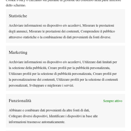
Con il passare del tempo il romano ha acquisito sempre più
dello schermo.
esperienza nel gestire l’ansia da grande appuntamento. In questo
Statistiche
senso, un passaggio cruciale è stato quello dell’esperienza in
“
Coppa Davis lo scorso novembre:
Le partite di Coppa Davis mi
Archiviare informazioni su dispositivo e/o accedervi, Misurare le prestazioni
hanno aiutato ad affrontare questi grandi stadi
, la pressione
degli annunci, Misurare le prestazioni dei contenuti, Comprendere il pubblico
attraverso statistiche o la combinazione di dati provenienti da fonti diverse.
davanti a un pubblico così grande. Quando giochi con la maglia
nazionale la pressione è diversa da quando giochi per te. Ma
Marketing
l’esperienza di Bologna mi ha insegnato tanto
”.
Archiviare informazioni su dispositivo e/o accedervi, Utilizzare dati limitati per
la selezione della pubblicità, Creare profili per la pubblicità personalizzata,
Utilizzare profili per la selezione di pubblicità personalizzata, Creare profili per
la personalizzazione dei contenuti, Utilizzare profili per la selezione di contenuti
TAGGED:
Primo Piano
personalizzati, Sviluppare e migliorare i servizi.
Funzionalità
Sempre attivo
Abbinare e combinare dati provenienti da altre fonti di dati,
Collegare diversi dispositivi, Identificare i dispositivi in base alle
informazioni trasmesse automaticamente.
DI TENDENZA