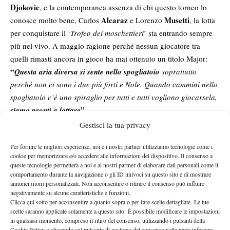
Djokovic
, e la contemporanea assenza di chi questo torneo lo
Alcaraz
Musetti
conosce molto bene, Carlos
e Lorenzo
, la lotta
per conquistare il ‘
Trofeo dei moschettieri
’ sta entrando sempre
più nel vivo. A maggio ragione perché nessun giocatore tra
quelli rimasti ancora in gioco ha mai ottenuto un titolo Major:
“
Questa aria diversa si sente nello spogliatoio
soprattutto
perché non ci sono i due più forti e Nole. Quando cammini nello
spogliatoio c’è uno spiraglio per tutti e tutti vogliono giocarsela,
”.
siamo pronti a lottare
Prossima sfida e processo di maturazione
Gestisci la tua privacy
Agli ottavi di finale l’azzurro se la vedrà con una delle tante
Per fornire le migliori esperienze, noi e i nostri partner utilizziamo tecnologie come i
cookie per memorizzare e/o accedere alle informazioni del dispositivo. Il consenso a
sorprese di quest’edizione del Roland Garros, Zachary Svajda,
queste tecnologie permetterà a noi e ai nostri partner di elaborare dati personali come il
reduce dal successo su Francisco Cerundolo e già affrontato in
comportamento durante la navigazione o gli ID univoci su questo sito e di mostrare
passato: “
Io e Svajda abbiamo giocato contro 2 anni fa a Delray
annunci (non) personalizzati. Non acconsentire o ritirare il consenso può influire
negativamente su alcune caratteristiche e funzioni.
Beach e ci conosciamo.
Anche per lui non è la superficie
Clicca qui sotto per acconsentire a quanto sopra o per fare scelte dettagliate. Le tue
preferita
ma se ha vinto 3 partite penso stia giocando con un
scelte saranno applicate solamente a questo sito. È possibile modificare le impostazioni
buon feeling su questi campi
”.
in qualsiasi momento, compreso il ritiro del consenso, utilizzando i pulsanti della
Cookie Policy o cliccando sul pulsante di gestione del consenso nella parte inferiore