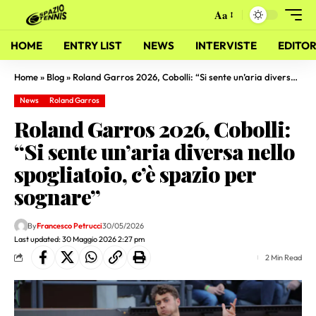
Aa
HOME
ENTRY LIST
NEWS
INTERVISTE
EDITOR
Home
»
Blog
»
Roland Garros 2026, Cobolli: “Si sente un’aria diversa nello spogliatoio, c’è spazio per sognare”
News
Roland Garros
Roland Garros 2026, Cobolli:
“Si sente un’aria diversa nello
spogliatoio, c’è spazio per
sognare”
By
Francesco Petrucci
30/05/2026
Last updated: 30 Maggio 2026 2:27 pm
2 Min Read