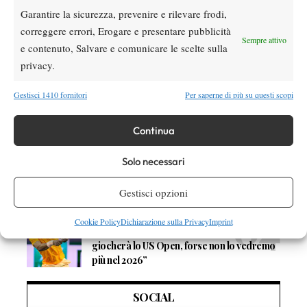
Atp
News
Garantire la sicurezza, prevenire e rilevare frodi,
Masters 1000 Montreal 2026:
correggere errori, Erogare e presentare pubblicità
Bolelli/Vavassori fuori al primo turno
Sempre attivo
e contenuto, Salvare e comunicare le scelte sulla
privacy.
News
Masters 1000 Cincinnati 2026: forfait di
Gestisci 1410 fornitori
Per saperne di più su questi scopi
Quinn, Sonego entra nel tabellone
Continua
Tennis in TV
Masters 1000 Cincinnati 2026: a che ora e
Solo necessari
dove vedere il sorteggio del tabellone
Gestisci opzioni
News
Cookie Policy
Dichiarazione sulla Privacy
Imprint
Rusedski sul futuro di Alcaraz: “Non
giocherà lo US Open, forse non lo vedremo
più nel 2026”
SOCIAL