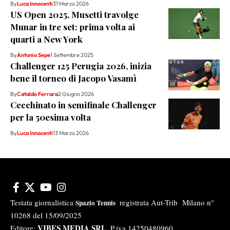
By
Luca Innocenti
31 Marzo 2026
US Open 2025, Musetti travolge
Munar in tre set: prima volta ai
quarti a New York
By
Antonio Sepe
1 Settembre 2025
Challenger 125 Perugia 2026, inizia
bene il torneo di Jacopo Vasamì
By
Cataldo Ferrara
2 Giugno 2026
Cecchinato in semifinale Challenger
per la 50esima volta
By
Luca Innocenti
13 Marzo 2026
Testata giornalistica
registrata Aut-Trib Milano n°
Spazio Tennis
10268 del 15/09/2025
VIBES MEDIA SRL
Editore:
, P.iva 14250480960