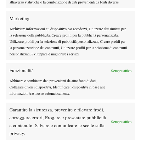
finale del Roland Garros.
attraverso statistiche o la combinazione di dati provenienti da fonti diverse.
Marketing
Archiviare informazioni su dispositivo e/o accedervi, Utilizzare dati limitati per
la selezione della pubblicità, Creare profili per la pubblicità personalizzata,
Utilizzare profili per la selezione di pubblicità personalizzata, Creare profili per
la personalizzazione dei contenuti, Utilizzare profili per la selezione di contenuti
DI TENDENZA
personalizzati, Sviluppare e migliorare i servizi.
Atp
News
Masters 1000 Montreal 2026: programma,
Funzionalità
Sempre attivo
orario e ordine di gioco venerdì 7 agosto.
Arnaldi apre sul Centrale
Abbinare e combinare dati provenienti da altre fonti di dati,
Collegare diversi dispositivi, Identificare i dispositivi in base alle
Atp
News
informazioni trasmesse automaticamente.
Masters 1000 Montreal 2026: Darderi
rimonta Shang e vola agli ottavi
Garantire la sicurezza, prevenire e rilevare frodi,
correggere errori, Erogare e presentare pubblicità
Sempre attivo
Atp
News
e contenuto, Salvare e comunicare le scelte sulla
Masters 1000 Montreal 2026: medical time
privacy.
out per Shang contro Darderi