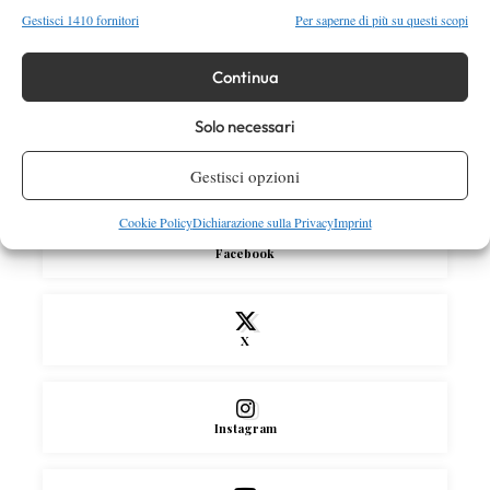
Gestisci 1410 fornitori
Per saperne di più su questi scopi
News
Wta
Continua
WTA 1000 Toronto 2026: pioggia pesante,
gioco sospeso
Solo necessari
Gestisci opzioni
SOCIAL
Cookie Policy
Dichiarazione sulla Privacy
Imprint
Facebook
X
Instagram