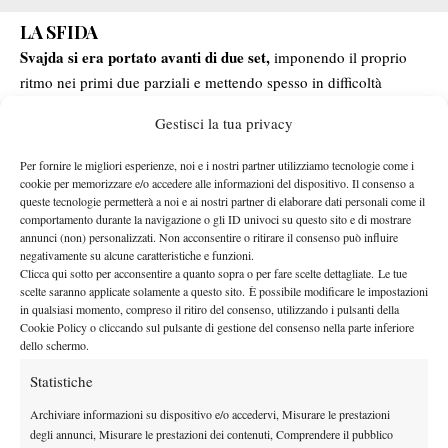
LA SFIDA
Svajda si era portato avanti di due set,
imponendo il proprio
ritmo nei primi due parziali e mettendo spesso in difficoltà
l’argentino. Nel terzo set, lo statunitense era riuscito anche a
Gestisci la tua privacy
conquistare un break di vantaggio, dando l’impressione di poter
chiudere la pratica in tre set. Da quel momento, però, è arrivata
Per fornire le migliori esperienze, noi e i nostri partner utilizziamo tecnologie come i
la reazione di Cerundolo. L’argentino ha alzato il livello del
cookie per memorizzare e/o accedere alle informazioni del dispositivo. Il consenso a
queste tecnologie permetterà a noi e ai nostri partner di elaborare dati personali come il
proprio tennis, vincendo il terzo set per 6-3 e il quarto per 6-4,
comportamento durante la navigazione o gli ID univoci su questo sito e di mostrare
trascinando il match al quinto e decisivo parziale.
annunci (non) personalizzati. Non acconsentire o ritirare il consenso può influire
Nel momento più delicato dell’incontro, però, Svajda non ha
negativamente su alcune caratteristiche e funzioni.
Clicca qui sotto per acconsentire a quanto sopra o per fare scelte dettagliate. Le tue
perso lucidità né concentrazione. Lo statunitense ha trovato il
scelte saranno applicate solamente a questo sito. È possibile modificare le impostazioni
break decisivo nel quarto gioco del quinto set e ha poi difeso il
in qualsiasi momento, compreso il ritiro del consenso, utilizzando i pulsanti della
Cookie Policy o cliccando sul pulsante di gestione del consenso nella parte inferiore
completando una delle vittorie
vantaggio fino al 6-3 conclusivo,
dello schermo.
più importanti della sua carriera.
Statistiche
Per il classe 2002 si tratta del primo approdo agli ottavi di finale
Flavio
di un torneo del Grande Slam. Ad attenderlo ci sarà ora
Archiviare informazioni su dispositivo e/o accedervi, Misurare le prestazioni
Cobolli, in una sfida che mette in palio un posto nei quarti di
degli annunci, Misurare le prestazioni dei contenuti, Comprendere il pubblico