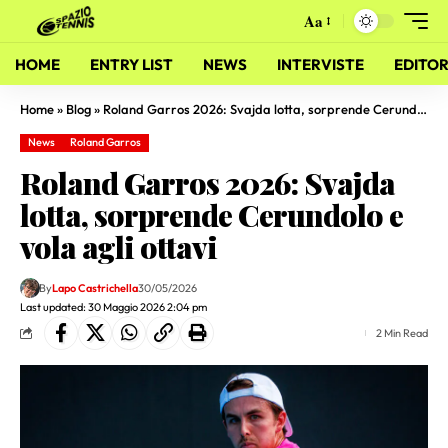
Aa
HOME
ENTRY LIST
NEWS
INTERVISTE
EDITOR
Home
»
Blog
»
Roland Garros 2026: Svajda lotta, sorprende Cerundolo e vola agli ottavi
News
Roland Garros
Roland Garros 2026: Svajda
lotta, sorprende Cerundolo e
vola agli ottavi
By
Lapo Castrichella
30/05/2026
Last updated: 30 Maggio 2026 2:04 pm
2 Min Read