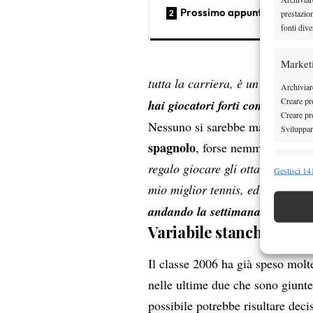
Prossimo appuntamento
prestazio
fonti dive
Market
tutta la carriera, è un punto di 
Archiviare
Creare pro
hai giocatori forti come Rafa e
Creare pro
Nessuno si sarebbe mai potuto 
Sviluppare
spagnolo
, forse nemmeno lui: “
Funzion
regalo giocare gli ottavi al Rol
Gestisci 141
mio miglior tennis, ed è quello 
Abbinare e
Identifica
”.
andando la settimana
Variabile stanchezza
Garanti
Erogare
Il classe 2006 ha già speso molt
scelte 
nelle ultime due che sono giunt
possibile potrebbe risultare dec