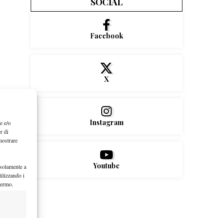
SOCIAL
Facebook
X
Instagram
e e/o
r di
mostrare
Youtube
 solamente a
ilizzando i
hermo.