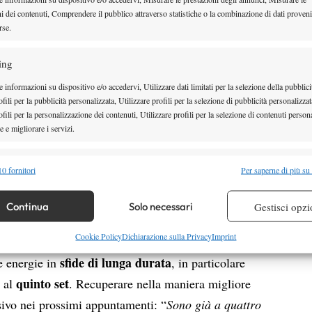
ni dei contenuti, Comprendere il pubblico attraverso statistiche o la combinazione di dati proveni
tennistico: “
Pablo è un giocatore
rse.
formidabile. Voglio congratularmi
con lui per questa partita e per
ing
riferimento per il tennis spagnolo.
È difficile quando
 informazioni su dispositivo e/o accedervi, Utilizzare dati limitati per la selezione della pubblici
fili per la pubblicità personalizzata, Utilizzare profili per la selezione di pubblicità personalizzat
”.
 Carlos accanto a te
fili per la personalizzazione dei contenuti, Utilizzare profili per la selezione di contenuti persona
crescita del genere da parte dello
aspettare una
 e migliorare i servizi.
Cerco di approfittare del momento, per me è un
alità
Semp
and Garros. Quello che voglio è vincere e giocare il
0 fornitori
Per saperne di più su
che ho fatto.
Sono molto contento di come sta
 combinare dati provenienti da altre fonti di dati, Collegare diversi dispositivi,
re i dispositivi in base alle informazioni trasmesse automaticamente.
Continua
Solo necessari
Gestisci opzi
re la sicurezza, prevenire e rilevare frodi, correggere errori,
Cookie Policy
Dichiarazione sulla Privacy
Imprint
 e presentare pubblicità e contenuto, Salvare e comunicare le
Semp
sfide di lunga durata
e energie in
, in particolare
sulla privacy.
quinto set
e al
. Recuperare nella maniera migliore
isivo nei prossimi appuntamenti: “
Sono già a quattro