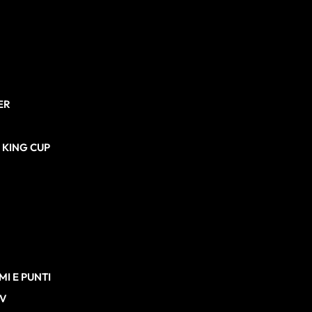
ER
N KING CUP
I E PUNTI
TV