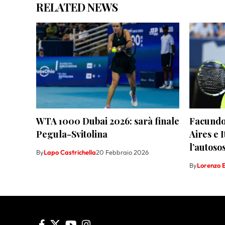
RELATED NEWS
WTA 1000 Dubai 2026: sarà finale
Facundo 
Pegula-Svitolina
Aires e I
l’autoso
By
Lapo Castrichella
20 Febbraio 2026
By
Lorenzo E