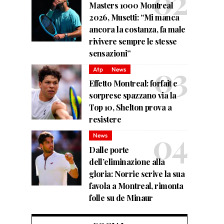
Masters 1000 Montreal
2026, Musetti: “Mi manca
ancora la costanza, fa male
rivivere sempre le stesse
sensazioni”
Atp
News
Effetto Montreal: forfait e
sorprese spazzano via la
Top 10, Shelton prova a
resistere
News
Dalle porte
dell’eliminazione alla
gloria: Norrie scrive la sua
favola a Montreal, rimonta
folle su de Minaur