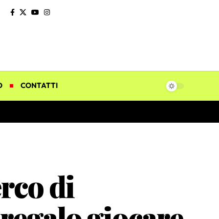
O
CONTATTI
rco di
 regalo giocare