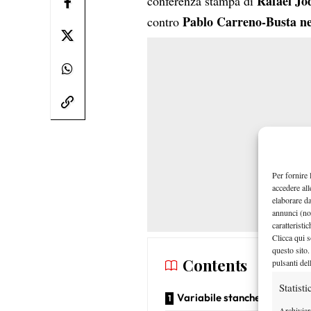
Rafael Jo
conferenza stampa di
Pablo Carreno-Busta neg
contro
Per fornire 
accedere all
elaborare d
annunci (no
caratteristi
Clicca qui s
questo sito.
Contents
pulsanti del
Statisti
Variabile stanchezza
Archiviar