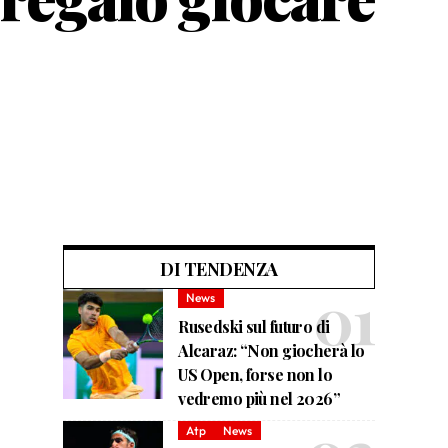
DI TENDENZA
News
Rusedski sul futuro di
Alcaraz: “Non giocherà lo
US Open, forse non lo
vedremo più nel 2026”
Atp
News