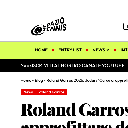
HOME
ENTRY LIST
NEWS
INT
ISCRIVITI AL NOSTRO CANALE YOUTUBE
News
Home
»
Blog
»
Roland Garros 2026, Jodar: “Cerco di approfit
News
Roland Garros
Roland Garros
approfittare d