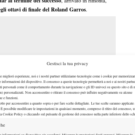
dar
al termine del successo
, arrivato in rimonta,
li ottavi di finale del Roland Garros
.
Gestisci la tua privacy
le migliori esperienze, noi e i nostri partner utilizziamo tecnologie come i cookie per memorizzar
e informazioni del dispositivo. Il consenso a queste tecnologie permetterà a noi e ai nostri partne
ati personali come il comportamento durante la navigazione o gli ID univoci su questo sito e di 
n) personalizzati. Non acconsentire o ritirare il consenso può influire negativamente su alcune
che e funzioni.
otto per acconsentire a quanto sopra o per fare scelte dettagliate. Le tue scelte saranno applicate
complimenti
Non sono mancati i
 È possibile modificare le impostazioni in qualsiasi momento, compreso il ritiro del consenso, ut
la Cookie Policy o cliccando sul pulsante di gestione del consenso nella parte inferiore dello sc
nei confronti del suo
che
connazionale,
sia per il match
disputato che per l’intero percorso
e informazioni su dispositivo e/o accedervi, Misurare le prestazioni degli annunci, Misurare le