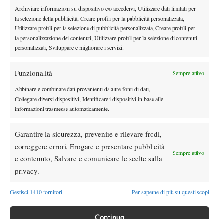
Masters 1000 più sostenibili per tutti”
Archiviare informazioni su dispositivo e/o accedervi, Utilizzare dati limitati per
la selezione della pubblicità, Creare profili per la pubblicità personalizzata,
Utilizzare profili per la selezione di pubblicità personalizzata, Creare profili per
Atp
News
la personalizzazione dei contenuti, Utilizzare profili per la selezione di contenuti
Monfils sfida il tempo: a quasi 40 anni entra
personalizzati, Sviluppare e migliorare i servizi.
nella storia dell’Open del Canada
Funzionalità
Sempre attivo
Atp
News
Abbinare e combinare dati provenienti da altre fonti di dati,
Masters 1000 Montreal 2026: programma,
Collegare diversi dispositivi, Identificare i dispositivi in base alle
orari e ordine di gioco di martedì 4 agosto
informazioni trasmesse automaticamente.
con Cobolli in campo
Garantire la sicurezza, prevenire e rilevare frodi,
Atp
News
correggere errori, Erogare e presentare pubblicità
Masters 1000 Montreal 2026, Berrettini si
Sempre attivo
arrende a Navone all’esordio
e contenuto, Salvare e comunicare le scelte sulla
privacy.
Gestisci 1410 fornitori
Per saperne di più su questi scopi
SOCIAL
Continua