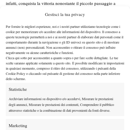
infatti, conquista la vittoria nonostante il piccolo passaggio a
vuoto nel finale che avrebbe potuto riaprire tutto. Dal canto suo
Gestisci la tua privacy
numero 170 del mondo
Teichmann, partita dalla posizione
, può
reputarsi più che soddisfatta del proprio cammino.
Per fornire le migliori esperienze, noi e i nostri partner utilizziamo tecnologie come i
cookie per memorizzare e/o accedere alle informazioni del dispositivo. Il consenso a
Andreeva pareggia, così, il risultato del 2025, quando venne
queste tecnologie permetterà a noi e ai nostri partner di elaborare dati personali come il
eliminata da Lois Boisson. Raggiunge per il terzo anno
comportamento durante la navigazione o gli ID univoci su questo sito e di mostrare
consecutivo i quarti di finale a Parigi. Nella prossima partita
annunci (non) personalizzati. Non acconsentire o ritirare il consenso può influire
negativamente su alcune caratteristiche e funzioni.
affronterà la trentaseienne Sorana Cirstea, all’ultima stagione
Clicca qui sotto per acconsentire a quanto sopra o per fare scelte dettagliate. Le tue
della carriera e, proprio per questo, protagonista inattesa del
scelte saranno applicate solamente a questo sito. È possibile modificare le impostazioni
2026.
in qualsiasi momento, compreso il ritiro del consenso, utilizzando i pulsanti della
Cookie Policy o cliccando sul pulsante di gestione del consenso nella parte inferiore
dello schermo.
Statistiche
Archiviare informazioni su dispositivo e/o accedervi, Misurare le prestazioni
degli annunci, Misurare le prestazioni dei contenuti, Comprendere il pubblico
attraverso statistiche o la combinazione di dati provenienti da fonti diverse.
DI TENDENZA
Atp
News
Marketing
Auger-Aliassime: “Bisogna rendere i