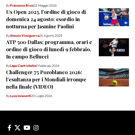
By
Francesco Bruni
22 Maggio 2026
Us Open 2025, l’ordine di gioco di
domenica 24 agosto: esordio in
notturna per Jasmine Paolini
By
Alessio Vinciguerra
24 Agosto 2025
ATP 500 Dallas: programma, orari e
ordine di gioco di lunedì 9 febbraio.
In campo Bellucci
By
Lapo Castrichella
9 Febbraio 2026
Challenger 75 Pozoblanco 2026:
l’esultanza per i Mondiali irrompe
nella finale (VIDEO)
By
Luca Innocenti
20 Luglio 2026