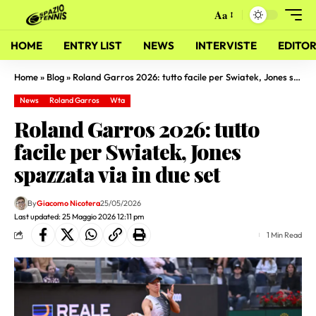
Aa
HOME
ENTRY LIST
NEWS
INTERVISTE
EDITOR
Home
»
Blog
»
Roland Garros 2026: tutto facile per Swiatek, Jones spazzata via in due set
News
Roland Garros
Wta
Roland Garros 2026: tutto
facile per Swiatek, Jones
spazzata via in due set
By
Giacomo Nicotera
25/05/2026
Last updated: 25 Maggio 2026 12:11 pm
1 Min Read