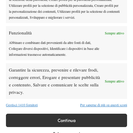
Utilizzare profili per la selezione di pubblicità personalizzata, Creare profili per
la personalizzazione dei contenuti, Utilizzare profili per la selezione di contenuti
Tennis in TV
personalizzati, Sviluppare e migliorare i servizi.
Masters 1000 Cincinnati 2026: a che ora e
dove vedere il sorteggio del tabellone
Funzionalità
Sempre attivo
News
Abbinare e combinare dati provenienti da altre fonti di dati,
Collegare diversi dispositivi, Identificare i dispositivi in base alle
Rusedski sul futuro di Alcaraz: “Non
informazioni trasmesse automaticamente.
giocherà lo US Open, forse non lo vedremo
più nel 2026”
Garantire la sicurezza, prevenire e rilevare frodi,
Atp
News
correggere errori, Erogare e presentare pubblicità
Masters 1000 Montreal 2026, Musetti: “Mi
Sempre attivo
e contenuto, Salvare e comunicare le scelte sulla
manca ancora la costanza, fa male rivivere
privacy.
sempre le stesse sensazioni”
Gestisci 1410 fornitori
Per saperne di più su questi scopi
SOCIAL
Continua
Facebook