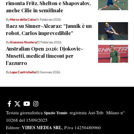
rimonta Fritz, Shelton e Shapovalov,
anche Cilic in semifinale
By
Marco della Calce
14 Febbraio 2026
Baez su Sinner-Alcaraz: “Jannik è un
robot, Carlos imprevedibile”
By
Giacomo Nicotera
13 Febbraio 2026
Australian Open 2026: Djokovic-
Musetti, medical timeout per
l’azzurro
By
Lapo Castrichella
28 Gennaio 2026
Testata giornalistica
registrata Aut-Trib Milano n°
Spazio Tennis
10268 del 15/09/2025
VIBES MEDIA SRL
Editore:
, P.iva 14250480960