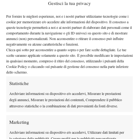
Gestisci la tua privacy
Per fornire le migliori esperienze, noi e i nostri partner utilizziamo tecnologie come i
cookie per memorizzare e/o accedere alle informazioni del dispositivo. Il consenso a
Il match con l’australiana è stato una pura formalità: basti
queste tecnologie permetterà a noi e ai nostri partner di elaborare dati personali come il
pensare che Jones è riuscita a tenere la battuta solamente al
comportamento durante la navigazione o gli ID univoci su questo sito e di mostrare
annunci (non) personalizzati. Non acconsentire o ritirare il consenso può influire
quinto game del secondo set. Per la 24enne di Varsavia —
negativamente su alcune caratteristiche e funzioni.
prossima a spegnere venticinque candeline il 31 maggio —
Clicca qui sotto per acconsentire a quanto sopra o per fare scelte dettagliate. Le tue
scelte saranno applicate solamente a questo sito. È possibile modificare le impostazioni
Sara Bejlek
pronta ora la sfida al secondo round con
, uscita
in qualsiasi momento, compreso il ritiro del consenso, utilizzando i pulsanti della
indenne dalla sfida contro Sloane Stephens.
Cookie Policy o cliccando sul pulsante di gestione del consenso nella parte inferiore
dello schermo.
Statistiche
Archiviare informazioni su dispositivo e/o accedervi, Misurare le prestazioni
degli annunci, Misurare le prestazioni dei contenuti, Comprendere il pubblico
attraverso statistiche o la combinazione di dati provenienti da fonti diverse.
DI TENDENZA
News
Marketing
Masters 1000 Cincinnati 2026: forfait di
Archiviare informazioni su dispositivo e/o accedervi, Utilizzare dati limitati per
Quinn, Sonego entra nel tabellone
la selezione della pubblicità, Creare profili per la pubblicità personalizzata,