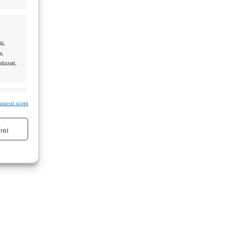
tà,
a,
lizzati,
re attivo
 questi scopi
oni
re attivo