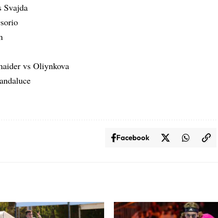
s Svajda
Osorio
n
naider vs Oliynkova
Landaluce
Facebook