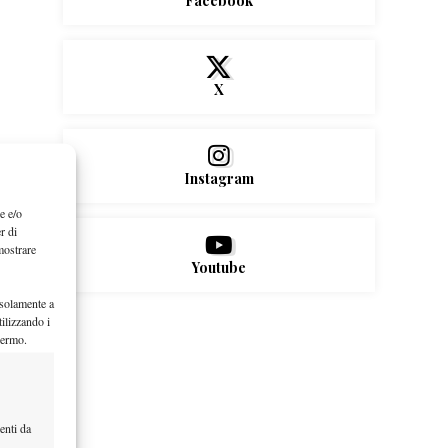
Facebook
X
Instagram
e e/o
r di
mostrare
Youtube
 solamente a
ilizzando i
hermo.
enti da