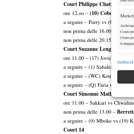
Court Philippe Chatrier
(10) Cobolli
ore 12.oo –
vs (18)
Market
a seguire – Parry vs (6) Anisim
Archiviare
non prima delle 16.00 – (4) Gau
Creare pro
Creare pro
non prima delle 20.15 – (4) Au
Sviluppare
Court Suzanne Lenglen
ore 11.00 – (17) Jovic vs (16) 
Funzion
Gestisci 141
a seguire – (1) Sabalenka vs Ka
Abbinare e
a seguire – (WC) Kouame vs Ta
Identifica
a seguire – (Q) Faria vs (19) Tia
Garanti
Court Simonne Mathieu
Erogare
ore 11.00 – Sakkari vs Chwalin
scelte 
Berrett
non prima delle 13.00 –
a seguire – (9) Mboko vs (19) K
Court 14