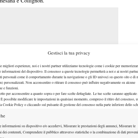
mesana e Collignon.
Gestisci la tua privacy
le migliori esperienze, noi e i nostri partner utilizziamo tecnologie come i cookie per memorizzar
e informazioni del dispositivo. Il consenso a queste tecnologie permetterà a noi e ai nostri partne
ati personali come il comportamento durante la navigazione o gli ID univoci su questo sito e di 
n) personalizzati. Non acconsentire o ritirare il consenso può influire negativamente su alcune
che e funzioni.
otto per acconsentire a quanto sopra o per fare scelte dettagliate. Le tue scelte saranno applicate
 È possibile modificare le impostazioni in qualsiasi momento, compreso il ritiro del consenso, ut
S TIEN
la Cookie Policy o cliccando sul pulsante di gestione del consenso nella parte inferiore dello sc
VS COLLIGNON
che
NI VS COMESANA
e informazioni su dispositivo e/o accedervi, Misurare le prestazioni degli annunci, Misurare le
PLETO
ni dei contenuti, Comprendere il pubblico attraverso statistiche o la combinazione di dati proveni
rse.