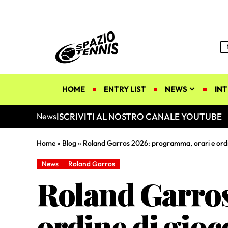
HOME
ENTRY LIST
NEWS
INT
ISCRIVITI AL NOSTRO CANALE YOUTUBE
News
Home
»
Blog
»
Roland Garros 2026: programma, orari e ordin
News
Roland Garros
Roland Garros
ordine di gioc