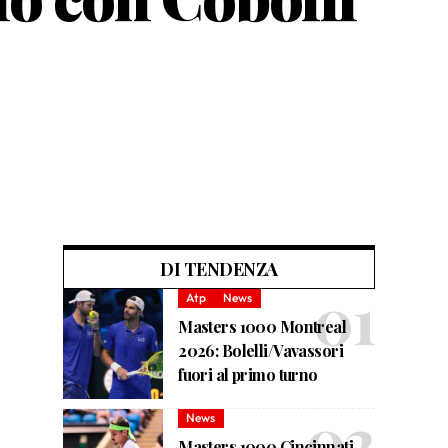
DI TENDENZA
Atp
News
Masters 1000 Montreal
2026: Bolelli/Vavassori
fuori al primo turno
News
Masters 1000 Cincinnati