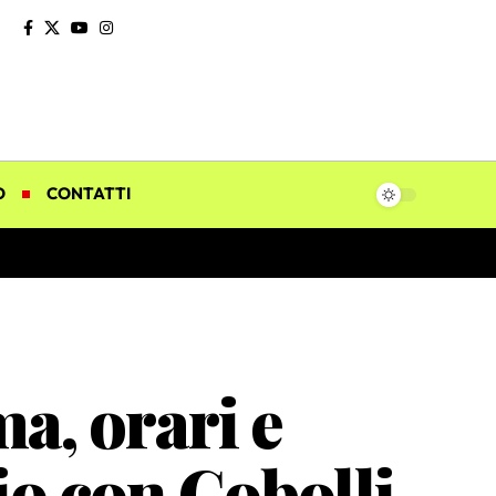
O
CONTATTI
, orari e
io con Cobolli