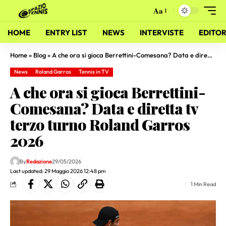
Aa
HOME
ENTRY LIST
NEWS
INTERVISTE
EDITOR
Home
»
Blog
»
A che ora si gioca Berrettini-Comesana? Data e diretta tv terzo turno Roland Garros 2026
News
Roland Garros
Tennis in TV
A che ora si gioca Berrettini-
Comesana? Data e diretta tv
terzo turno Roland Garros
2026
By
Redazione
29/05/2026
Last updated: 29 Maggio 2026 12:48 pm
1 Min Read