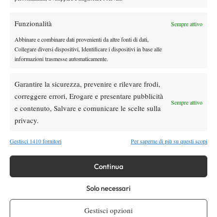
Masters 1000 Montreal 2026, Musetti: “Mi
manca ancora la costanza, fa male rivivere
Funzionalità
Sempre attivo
sempre le stesse sensazioni”
Abbinare e combinare dati provenienti da altre fonti di dati,
Atp
News
Collegare diversi dispositivi, Identificare i dispositivi in base alle
Effetto Montreal: forfait e sorprese
informazioni trasmesse automaticamente.
spazzano via la Top 10, Shelton prova a
resistere
Garantire la sicurezza, prevenire e rilevare frodi,
News
correggere errori, Erogare e presentare pubblicità
Sempre attivo
Dalle porte dell’eliminazione alla gloria:
e contenuto, Salvare e comunicare le scelte sulla
Norrie scrive la sua favola a Montreal,
privacy.
rimonta folle su de Minaur
Gestisci 1410 fornitori
Per saperne di più su questi scopi
SOCIAL
Continua
Facebook
Solo necessari
Gestisci opzioni