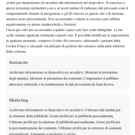
cookie per memorizzare e/o accedere alle informazioni del dispositivo. Il consenso a
queste tecnologie permetterà a noi e ai nostri partner di elaborare dati personali come il
A CHE ORA BERRETTINI – COMESANA
comportamento durante la navigazione o gli ID univoci su questo sito e di mostrare
annunci (non) personalizzati. Non acconsentire o ritirare il consenso può influire
La sfida tra Berrettini e Comesana andrà in scena sabato 30
negativamente su alcune caratteristiche e funzioni.
Clicca qui sotto per acconsentire a quanto sopra o per fare scelte dettagliate. Le tue
maggio non prima delle 13.00 sul Simonne Mathieu.
Il match
scelte saranno applicate solamente a questo sito. È possibile modificare le impostazioni
Discovery+ e HBO
verrà trasmesso sulle piattaforme
in qualsiasi momento, compreso il ritiro del consenso, utilizzando i pulsanti della
Cookie Policy o cliccando sul pulsante di gestione del consenso nella parte inferiore
Max
previo abbonamento.
dello schermo.
Statistiche
Archiviare informazioni su dispositivo e/o accedervi, Misurare le prestazioni
degli annunci, Misurare le prestazioni dei contenuti, Comprendere il pubblico
attraverso statistiche o la combinazione di dati provenienti da fonti diverse.
DI TENDENZA
Marketing
News
Rusedski sul futuro di Alcaraz: “Non
Archiviare informazioni su dispositivo e/o accedervi, Utilizzare dati limitati per
giocherà lo US Open, forse non lo vedremo
la selezione della pubblicità, Creare profili per la pubblicità personalizzata,
più nel 2026”
Utilizzare profili per la selezione di pubblicità personalizzata, Creare profili per
la personalizzazione dei contenuti, Utilizzare profili per la selezione di contenuti
Atp
News
personalizzati, Sviluppare e migliorare i servizi.