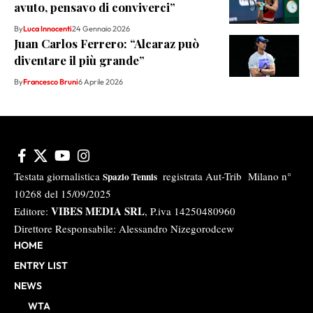
avuto, pensavo di conviverci”
By
Luca Innocenti
24 Gennaio 2026
Juan Carlos Ferrero: “Alcaraz può
diventare il più grande”
By
Francesco Bruni
6 Aprile 2026
Testata giornalistica
registrata Aut-Trib Milano n°
Spazio Tennis
10268 del 15/09/2025
VIBES MEDIA SRL
Editore:
, P.iva 14250480960
Direttore Responsabile: Alessandro Nizegorodcew
HOME
ENTRY LIST
NEWS
WTA