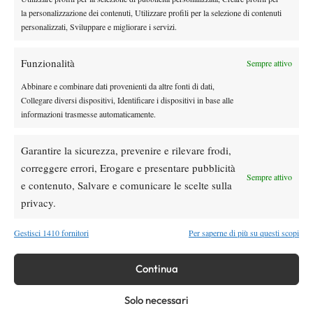
rimonta folle su de Minaur
la personalizzazione dei contenuti, Utilizzare profili per la selezione di contenuti
personalizzati, Sviluppare e migliorare i servizi.
News
Wta
Paolini salta il WTA 1000 di Cincinnati, non
Funzionalità
Sempre attivo
difenderà la finale del 2025
Abbinare e combinare dati provenienti da altre fonti di dati,
Collegare diversi dispositivi, Identificare i dispositivi in base alle
Atp
News
informazioni trasmesse automaticamente.
Masters 1000 Montreal 2026: programma,
orario e ordine di gioco venerdì 7 agosto.
Garantire la sicurezza, prevenire e rilevare frodi,
Arnaldi apre sul Centrale
correggere errori, Erogare e presentare pubblicità
Atp
News
Sempre attivo
e contenuto, Salvare e comunicare le scelte sulla
Masters 1000 Montreal 2026: Darderi
privacy.
rimonta Shang e vola agli ottavi
Gestisci 1410 fornitori
Per saperne di più su questi scopi
SOCIAL
Continua
Solo necessari
Facebook