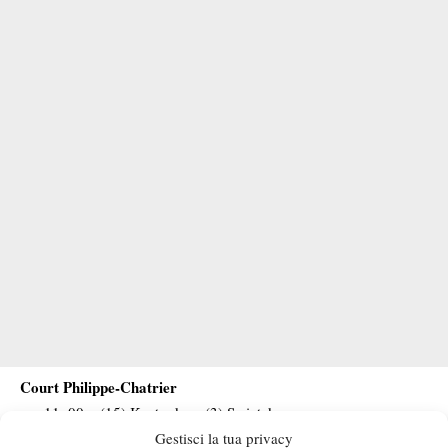
Court Philippe-Chatrier
ore 11..00 – (15) Kostyuk vs (3) Swiatek
a seguire – (7) Svitolina vs (11) Bencic
Gestisci la tua privacy