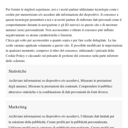
non prima delle 15.30 – (LL) De Jong vs (2) Zverev
Per fornire le migliori esperienze, noi e i nostri partner utilizziamo tecnologie come i
non prima delle 20.15 – (15) Ruud vs (28) Fonseca
cookie per memorizzare e/o accedere alle informazioni del dispositivo. Il consenso a
Court Suzanne Lenglen
queste tecnologie permetterà a noi e ai nostri partner di elaborare dati personali come il
comportamento durante la navigazione o gli ID univoci su questo sito e di mostrare
ore 11.00 – (18) Cirstea vs Wang
annunci (non) personalizzati. Non acconsentire o ritirare il consenso può influire
a seguire – (27) Jodar vs Carreno Busta
negativamente su alcune caratteristiche e funzioni.
a seguire – (8) Andreeva vs Teichmann
Clicca qui sotto per acconsentire a quanto sopra o per fare scelte dettagliate. Le tue
scelte saranno applicate solamente a questo sito. È possibile modificare le impostazioni
a seguire – (26) Mensik vs (11) Rublev
in qualsiasi momento, compreso il ritiro del consenso, utilizzando i pulsanti della
Cookie Policy o cliccando sul pulsante di gestione del consenso nella parte inferiore
dello schermo.
Statistiche
Archiviare informazioni su dispositivo e/o accedervi, Misurare le prestazioni
degli annunci, Misurare le prestazioni dei contenuti, Comprendere il pubblico
attraverso statistiche o la combinazione di dati provenienti da fonti diverse.
DI TENDENZA
Marketing
News
Archiviare informazioni su dispositivo e/o accedervi, Utilizzare dati limitati per
Dalle porte dell’eliminazione alla gloria:
la selezione della pubblicità, Creare profili per la pubblicità personalizzata,
Norrie scrive la sua favola a Montreal,
Utilizzare profili per la selezione di pubblicità personalizzata, Creare profili per