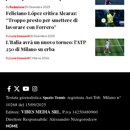
By
Redazione
30 Dicembre 2025
Feliciano López critica Alcaraz:
“Troppo presto per smettere di
lavorare con Ferrero”
By
Luca Innocenti
18 Dicembre 2025
L’Italia avrà un nuovo torneo: l’ATP
250 di Milano su erba
By
Luca Innocenti
7 Marzo 2026
Testata giornalistica
registrata Aut-Trib Milano n°
Spazio Tennis
10268 del 15/09/2025
VIBES MEDIA SRL
Editore:
, P.iva 14250480960
Direttore Responsabile: Alessandro Nizegorodcew
HOME