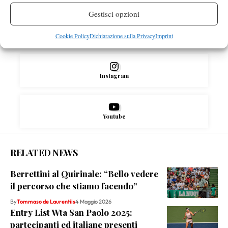
Gestisci opzioni
X
Cookie Policy
Dichiarazione sulla Privacy
Imprint
Instagram
Youtube
RELATED NEWS
Berrettini al Quirinale: “Bello vedere
il percorso che stiamo facendo”
By
Tommaso de Laurentiis
4 Maggio 2026
Entry List Wta San Paolo 2025:
partecipanti ed italiane presenti