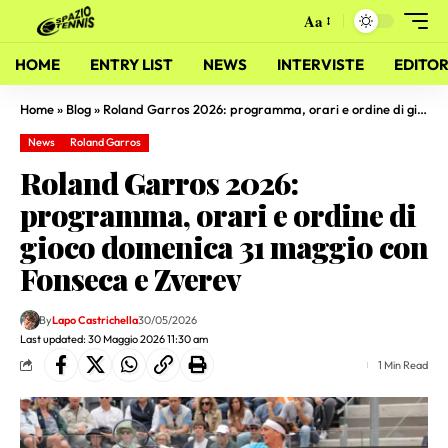
Aa
HOME
ENTRY LIST
NEWS
INTERVISTE
EDITOR
Home
»
Blog
»
Roland Garros 2026: programma, orari e ordine di gioco domenica 31 maggio con Fonseca e Zverev
News
Roland Garros
Roland Garros 2026:
programma, orari e ordine di
gioco domenica 31 maggio con
Fonseca e Zverev
By
Lapo Castrichella
30/05/2026
Last updated: 30 Maggio 2026 11:30 am
1 Min Read