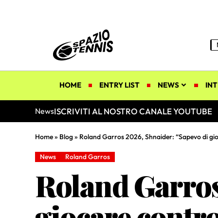
HOME
ENTRY LIST
NEWS
INT
ISCRIVITI AL NOSTRO CANALE YOUTUBE
News
Home
»
Blog
»
Roland Garros 2026, Shnaider: “Sapevo di gi
News
Roland Garros
Roland Garros
giocare contr