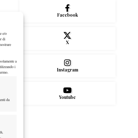
Facebook
e e/o
r di
X
mostrare
 solamente a
ilizzando i
Instagram
hermo.
Youtube
enti da
tà,
a,