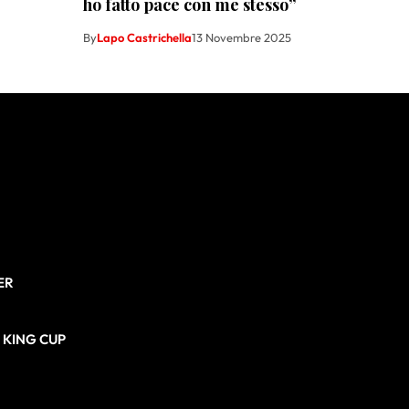
ho fatto pace con me stesso”
By
Lapo Castrichella
13 Novembre 2025
ER
N KING CUP