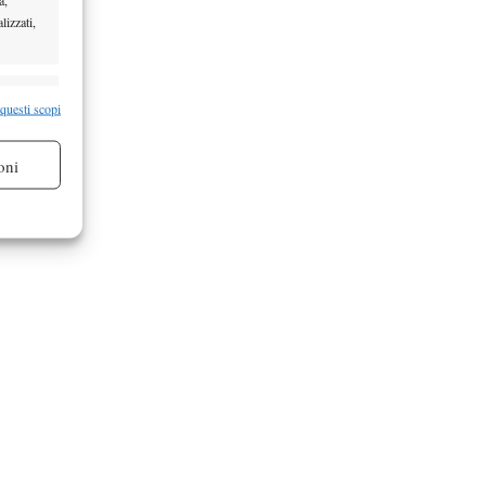
lizzati,
re attivo
 questi scopi
oni
re attivo