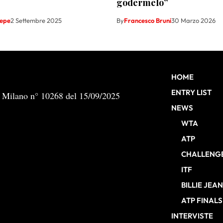
godermelo”
Sepe
2 Settembre 2025
By
Francesco Bruni
30 Marzo 2026
HOME
ENTRY LIST
b Milano n° 10268 del 15/09/2025
NEWS
WTA
ATP
CHALLENG
ITF
BILLIE JEA
ATP FINALS
INTERVISTE