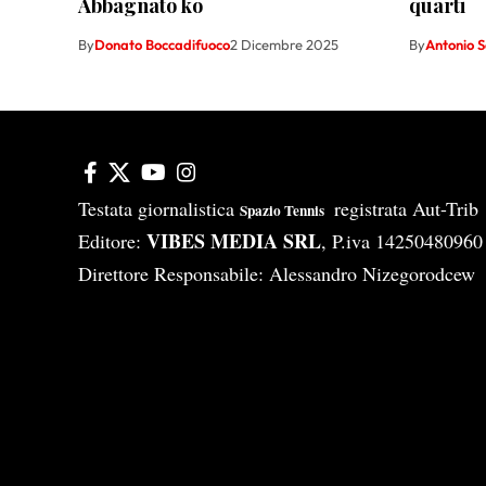
Abbagnato ko
quarti
By
Donato Boccadifuoco
2 Dicembre 2025
By
Antonio 
Testata giornalistica
registrata Aut-Tri
Spazio Tennis
VIBES MEDIA SRL
Editore:
, P.iva 14250480960
Direttore Responsabile: Alessandro Nizegorodcew