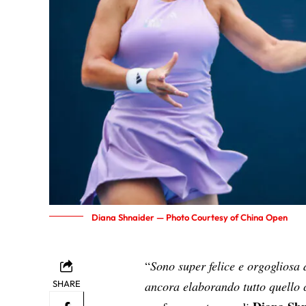
Diana Shnaider — Photo Courtesy of China Open
“
Sono super felice e orgogliosa 
SHARE
ancora elaborando tutto quello 