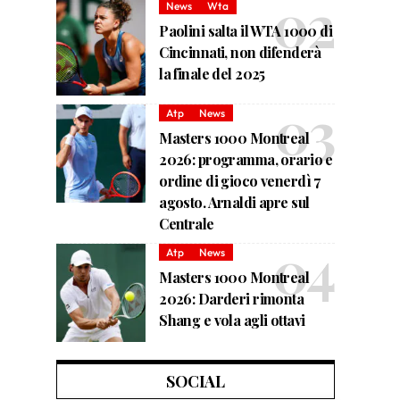
News
Wta
Paolini salta il WTA 1000 di
Cincinnati, non difenderà
la finale del 2025
Atp
News
Masters 1000 Montreal
2026: programma, orario e
ordine di gioco venerdì 7
agosto. Arnaldi apre sul
Centrale
Atp
News
Masters 1000 Montreal
2026: Darderi rimonta
Shang e vola agli ottavi
SOCIAL