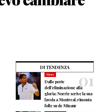
DI TENDENZA
News
Dalle porte
dell’eliminazione alla
gloria: Norrie scrive la sua
favola a Montreal, rimonta
folle su de Minaur