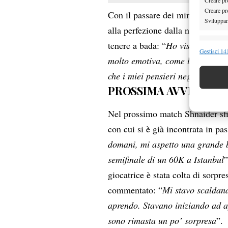
Creare pro
Con il passare dei minuti Sabale
Sviluppare
alla perfezione dalla numero 23 
tenere a bada: “
Ho visto alcuni 
Funzion
Gestisci 141
molto emotiva, come lo sono anc
Abbinare e
Identifica
che i miei pensieri negativi mi 
PROSSIMA AVVERSARI
Garanti
Nel prossimo match Shnaider sf
Erogare
scelte 
con cui si è già incontrata in pas
domani, mi aspetto una grande ba
semifinale di un 60K a Istanbul
”
giocatrice è stata colta di sorpr
commentato: “
Mi stavo scaldand
aprendo. Stavano iniziando ad a
sono rimasta un po’ sorpresa
”.