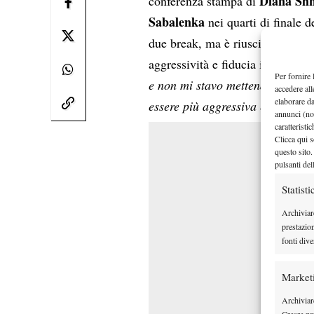
Diana Sh
conferenza stampa di
Sabalenka
nei quarti di finale 
due break, ma è riuscita ad inv
aggressività e fiducia in sé stess
Per fornire 
e non mi stavo mettendo suffici
accedere all
elaborare d
essere più aggressiva e avvicina
annunci (no
caratteristi
Clicca qui s
questo sito.
pulsanti del
Statisti
Archiviar
prestazio
fonti dive
Market
Archiviare
Creare pro