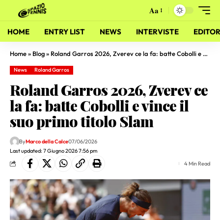
Aa
HOME
ENTRY LIST
NEWS
INTERVISTE
EDITOR
Home
»
Blog
»
Roland Garros 2026, Zverev ce la fa: batte Cobolli e vince il suo primo titolo Slam
News
Roland Garros
Roland Garros 2026, Zverev ce
la fa: batte Cobolli e vince il
suo primo titolo Slam
By
Marco della Calce
07/06/2026
Last updated: 7 Giugno 2026 7:56 pm
4 Min Read