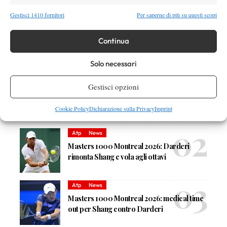
Gestisci 1410 fornitori
Per saperne di più su questi scopi
Continua
Solo necessari
DI TENDENZA
Atp
News
Gestisci opzioni
Masters 1000 Montreal 2026: programma,
orario e ordine di gioco venerdì 7 agosto.
Cookie Policy
Dichiarazione sulla Privacy
Imprint
Arnaldi apre sul Centrale
Atp
News
Masters 1000 Montreal 2026: Darderi
rimonta Shang e vola agli ottavi
Atp
News
Masters 1000 Montreal 2026: medical time
out per Shang contro Darderi