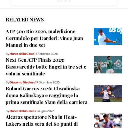
RELATED NEWS
ATP 500 Rio 2026, maledizione
Cerundolo per Darderi: vince Juan
Manuel in due set
By
Marco della Calce
18 Febbraio 2026
Next Gen ATP Finals 2025:
Basavareddy batte Engel in tre set e
vola in semifinale
By
Giacomo Nicotera
19 Dicembre 2025
Roland Garros 2026: Chwalinska
doma Kalinskaya e raggiunge la
prima semifinale Slam della carriera
By
Marco della Calce
3 Giugno 2026
Alcaraz spettatore Nba in Heat-
Lakers nella sera dei 60 punti di