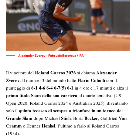
Alexander Zverev - Foto Loic Baratoux / IPA
Roland Garros 2026
Alexander
Il vincitore del
si chiama
Zverev
Flavio Cobolli
. Il numero 3 del mondo batte
con il
6-1 4-6 6-4 6-7(5) 6-1
punteggio di
in 4 ore e 17 minuti e alza il
primo titolo Slam della sua carriera
al quarto tentativo (US
Open 2020, Roland Garros 2024 e Australian 2025), diventando
quinto tedesco di sempre a trionfare in un torneo del
solo il
Grande Slam
Stich
Becker
Von
dopo Michael
, Boris
, Gottfried
Cramm
Henkel
e Henner
, l’ultimo a farlo al Roland Garros
(1934).