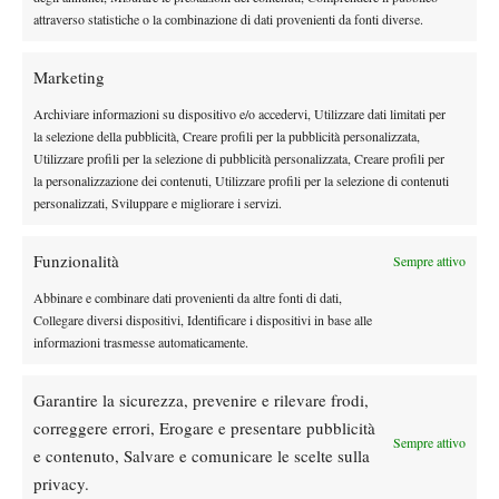
attraverso statistiche o la combinazione di dati provenienti da fonti diverse.
nervoso, subisce due break consecutivi, con il tedesco che vola
sul 4-0. Zverev, nonostante la stanchezza, non trema e al settimo
Marketing
gioco agguanta il tanto atteso titolo Slam.
Che torneo per Flavio!
Archiviare informazioni su dispositivo e/o accedervi, Utilizzare dati limitati per
la selezione della pubblicità, Creare profili per la pubblicità personalizzata,
prestazione fantastica
Aldilà del risultato, rimane la
Utilizzare profili per la selezione di pubblicità personalizzata, Creare profili per
la personalizzazione dei contenuti, Utilizzare profili per la selezione di contenuti
dell’azzurro, a seguito di un torneo che ricorderà per sempre, in
personalizzati, Sviluppare e migliorare i servizi.
cui ha giocato la sua prima finale Slam della carriera, lui che a
questo livello non si era mai spinto oltre i quarti di finale
Funzionalità
Sempre attivo
(Wimbledon 2025). Nonostante la delusione per la sconfitta, il
romano può festeggiare queste due settimane da favola dopo la
Abbinare e combinare dati provenienti da altre fonti di dati,
Collegare diversi dispositivi, Identificare i dispositivi in base alle
pesante uscita al terzo turno degli Internazionali d’Italia e, in
informazioni trasmesse automaticamente.
ingresso per la prima volta in
vista della stagione su erba, l’
carriera nella Top 10 mondiale
.
Garantire la sicurezza, prevenire e rilevare frodi,
correggere errori, Erogare e presentare pubblicità
Sempre attivo
e contenuto, Salvare e comunicare le scelte sulla
TAGGED:
Primo Piano
privacy.