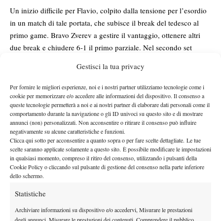
Un inizio difficile per Flavio, colpito dalla tensione per l’esordio
in un match di tale portata, che subisce il break del tedesco al
primo game. Bravo Zverev a gestire il vantaggio, ottenere altri
due break e chiudere 6-1 il primo parziale. Nel secondo set
Cobolli si scioglie e al settimo gioco strappa il servizio al
Gestisci la tua privacy
tedesco, prima di pareggiare i conti senza concedere alcuna palla
break al suo avversario.
Per fornire le migliori esperienze, noi e i nostri partner utilizziamo tecnologie come i
cookie per memorizzare e/o accedere alle informazioni del dispositivo. Il consenso a
Grande equilibrio per quanto riguarda il terzo set, con Zverev
queste tecnologie permetterà a noi e ai nostri partner di elaborare dati personali come il
praticamente ingiocabile al servizio. Sotto 5-4, Flavio al servizio
comportamento durante la navigazione o gli ID univoci su questo sito e di mostrare
commette due gravi errori di diritto e il tedesco, alla terza palla
annunci (non) personalizzati. Non acconsentire o ritirare il consenso può influire
negativamente su alcune caratteristiche e funzioni.
break del parziale, si riporta in vantaggio 2 set a 1.
Clicca qui sotto per acconsentire a quanto sopra o per fare scelte dettagliate. Le tue
Nel quarto set, dopo aver ottenuto il break in apertura, l’azzurro
scelte saranno applicate solamente a questo sito. È possibile modificare le impostazioni
controlla, ma al quinto game, dopo aver recuperato da 0-40,
in qualsiasi momento, compreso il ritiro del consenso, utilizzando i pulsanti della
Cookie Policy o cliccando sul pulsante di gestione del consenso nella parte inferiore
perde il servizio con due gratuiti. Cobolli controbreakka
dello schermo.
immediatamente, ma in vantaggio 5-4 e servizio si disunisce,
Statistiche
permettendo a Zverev di fare 5-5. Al tie-break è più solido il
romano che riesce a prevalere per 7 punti a 5.
Archiviare informazioni su dispositivo e/o accedervi, Misurare le prestazioni
Ad inizio quinto set, forte calo di tensione per Flavio che, molto
degli annunci, Misurare le prestazioni dei contenuti, Comprendere il pubblico