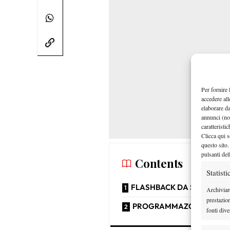
Per fornire 
accedere all
elaborare d
annunci (no
caratteristi
Clicca qui s
questo sito.
pulsanti del
Contents
Statisti
FLASHBACK DA STOCCOL
Archiviar
prestazio
PROGRAMMAZONE FITTA
fonti dive