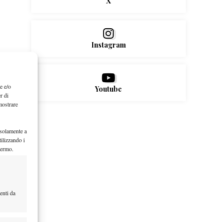
X
Instagram
e e/o
Youtube
r di
mostrare
 solamente a
ilizzando i
hermo.
enti da