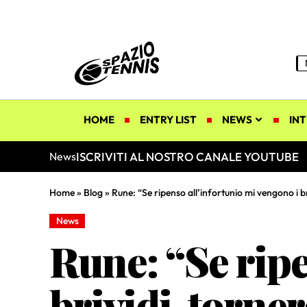
HOME
ENTRY LIST
NEWS
INT
ISCRIVITI AL NOSTRO CANALE YOUTUBE
News
Home
»
Blog
»
Rune: “Se ripenso all’infortunio mi vengono i br
News
Rune: “Se ripe
brividi, torner