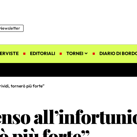
Newsletter
ERVISTE
EDITORIALI
TORNEI
DIARIO DI BORD
ividi, tornerò più forte”
nso all’infortuni
ò più forte”