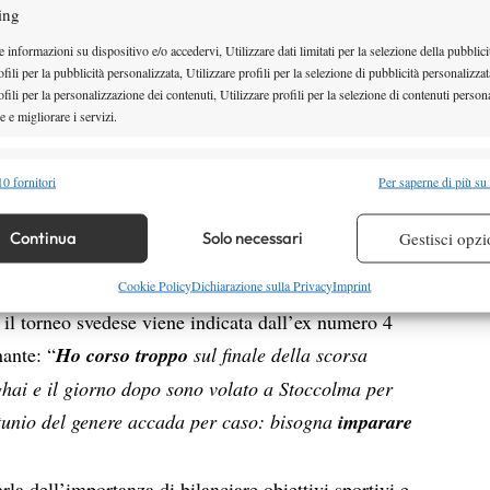
gamba, poi il piede era strano,
ing
”.
Si apre con questo flashback il racconto del danese
 informazioni su dispositivo e/o accedervi, Utilizzare dati limitati per la selezione della pubblici
ndo. È fermo dal match contro Ugo Humbert disputato
fili per la pubblicità personalizzata, Utilizzare profili per la selezione di pubblicità personalizzat
fili per la personalizzazione dei contenuti, Utilizzare profili per la selezione di contenuti persona
obre, quando si è lesionato il tendine d’Achille.
 e migliorare i servizi.
Rune non si lascia scoraggiare: “
Non ho dubbi che
sono convinto
. Ora metto le cose nella giusta
alità
Semp
0 fornitori
Per saperne di più su
 scontato. Sto imparando ad apprezzare ogni singolo
 combinare dati provenienti da altre fonti di dati, Collegare diversi dispositivi,
re i dispositivi in base alle informazioni trasmesse automaticamente.
Continua
Solo necessari
Gestisci opzi
TTA
re la sicurezza, prevenire e rilevare frodi, correggere errori,
Cookie Policy
Dichiarazione sulla Privacy
Imprint
 e presentare pubblicità e contenuto, Salvare e comunicare le
Semp
e il torneo svedese viene indicata dall’ex numero 4
sulla privacy.
ante: “
Ho corso troppo
sul finale della scorsa
hai e il giorno dopo sono volato a Stoccolma per
tunio del genere accada per caso: bisogna
imparare
la dell’importanza di bilanciare obiettivi sportivi e