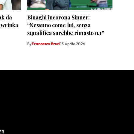
ak da
Binaghi incorona Sinner:
Wawrinka
“Nessuno come lui, senza
squalifica sarebbe rimasto n.1”
By
Francesco Bruni
13 Aprile 2026
ER