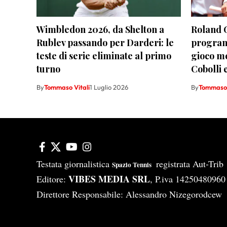
Wimbledon 2026, da Shelton a
Roland 
Rublev passando per Darderi: le
program
teste di serie eliminate al primo
gioco m
turno
Cobolli 
By
Tommaso Vitali
1 Luglio 2026
By
Tommaso 
Testata giornalistica
registrata Aut-Tri
Spazio Tennis
VIBES MEDIA SRL
Editore:
, P.iva 14250480960
Direttore Responsabile: Alessandro Nizegorodcew