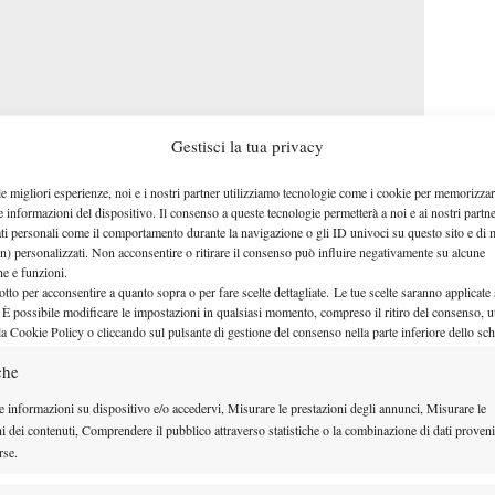
Gestisci la tua privacy
le migliori esperienze, noi e i nostri partner utilizziamo tecnologie come i cookie per memorizzar
e informazioni del dispositivo. Il consenso a queste tecnologie permetterà a noi e ai nostri partne
ati personali come il comportamento durante la navigazione o gli ID univoci su questo sito e di 
n) personalizzati. Non acconsentire o ritirare il consenso può influire negativamente su alcune
che e funzioni.
otto per acconsentire a quanto sopra o per fare scelte dettagliate. Le tue scelte saranno applicate
 È possibile modificare le impostazioni in qualsiasi momento, compreso il ritiro del consenso, ut
FLASHBACK DA
la Cookie Policy o cliccando sul pulsante di gestione del consenso nella parte inferiore dello sc
STOCCOLMA
che
“
Ogni volta che ci ripenso mi
MA
e informazioni su dispositivo e/o accedervi, Misurare le prestazioni degli annunci, Misurare le
ni dei contenuti, Comprendere il pubblico attraverso statistiche o la combinazione di dati proveni
viene la pelle d’oca
. Quando è
rse.
successo ho sentito un ‘pop’ nella