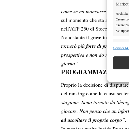
Market
come se mi mancasse un pezzo
Archiviare
sul momento che sta attraversa
Creare pro
Creare pro
nell’ATP 250 di Stoccolma ad ott
Sviluppare
Nonostante il grave infortunio, 
tornerò più
forte di prima, ne 
Funzion
Gestisci 141
prospettiva e non do niente per
Abbinare e
Identifica
giorno”.
PROGRAMMAZONE FI
Garanti
Erogare
Proprio la decisione di disputar
scelte 
del ranking come la causa scaten
stagione. Sono tornato da Shang
giocare. Non penso che un infor
ad ascoltare il proprio corpo
”.
In maniera molto lucida Rune par