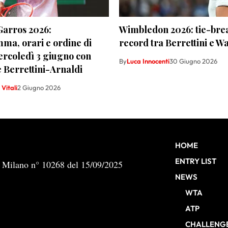
Garros 2026:
Wimbledon 2026: tie-bre
ma, orari e ordine di
record tra Berrettini e 
ercoledì 3 giugno con
By
Luca Innocenti
30 Giugno 2026
e Berrettini-Arnaldi
Vitali
2 Giugno 2026
HOME
ENTRY LIST
b Milano n° 10268 del 15/09/2025
NEWS
WTA
ATP
CHALLENG