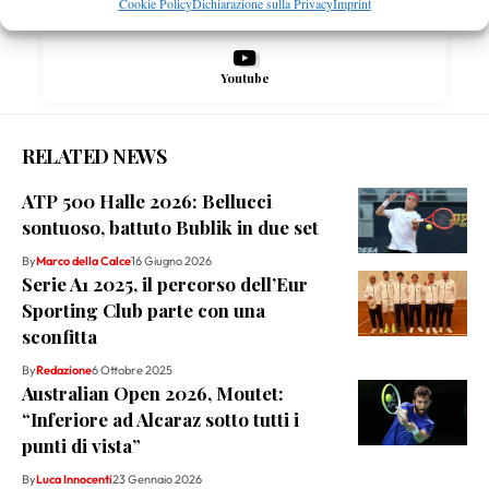
Cookie Policy
Dichiarazione sulla Privacy
Imprint
Youtube
RELATED NEWS
ATP 500 Halle 2026: Bellucci
sontuoso, battuto Bublik in due set
By
Marco della Calce
16 Giugno 2026
Serie A1 2025, il percorso dell’Eur
Sporting Club parte con una
sconfitta
By
Redazione
6 Ottobre 2025
Australian Open 2026, Moutet:
“Inferiore ad Alcaraz sotto tutti i
punti di vista”
By
Luca Innocenti
23 Gennaio 2026