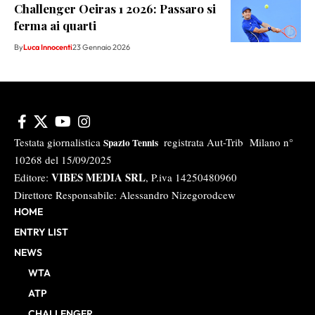
Challenger Oeiras 1 2026: Passaro si
ferma ai quarti
By
Luca Innocenti
23 Gennaio 2026
Testata giornalistica
registrata Aut-Trib Milano n°
Spazio Tennis
10268 del 15/09/2025
VIBES MEDIA SRL
Editore:
, P.iva 14250480960
Direttore Responsabile: Alessandro Nizegorodcew
HOME
ENTRY LIST
NEWS
WTA
ATP
CHALLENGER