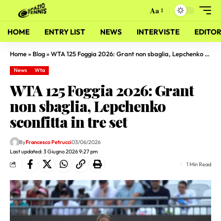
Aa
HOME
ENTRY LIST
NEWS
INTERVISTE
EDITOR
Home
»
Blog
»
WTA 125 Foggia 2026: Grant non sbaglia, Lepchenko sconfitta in tre set
News
Wta
WTA 125 Foggia 2026: Grant
non sbaglia, Lepchenko
sconfitta in tre set
By
Francesco Petrucci
03/06/2026
Last updated: 3 Giugno 2026 9:27 pm
1 Min Read