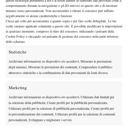
queste tecnologie permetterà a noi e ai nostri partner di elaborare dati personali come il
comportamento durante la navigazione o gli ID univoci su questo sito e di mostrare
annunci (non) personalizzati. Non acconsentire o ritirare il consenso può influire
negativamente su alcune caratteristiche e funzioni.
Clicca qui sotto per acconsentire a quanto sopra o per fare scelte dettagliate. Le tue
scelte saranno applicate solamente a questo sito. È possibile modificare le impostazioni
in qualsiasi momento, compreso il ritiro del consenso, utilizzando i pulsanti della
Cookie Policy o cliccando sul pulsante di gestione del consenso nella parte inferiore
dello schermo.
Statistiche
DI TENDENZA
Archiviare informazioni su dispositivo e/o accedervi, Misurare le prestazioni
degli annunci, Misurare le prestazioni dei contenuti, Comprendere il pubblico
Atp
News
attraverso statistiche o la combinazione di dati provenienti da fonti diverse.
Masters 1000 Montreal 2026:
Bolelli/Vavassori fuori al primo turno
Marketing
News
Archiviare informazioni su dispositivo e/o accedervi, Utilizzare dati limitati per
la selezione della pubblicità, Creare profili per la pubblicità personalizzata,
Masters 1000 Cincinnati 2026: forfait di
Utilizzare profili per la selezione di pubblicità personalizzata, Creare profili per
Quinn, Sonego entra nel tabellone
la personalizzazione dei contenuti, Utilizzare profili per la selezione di contenuti
personalizzati, Sviluppare e migliorare i servizi.
Tennis in TV