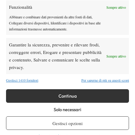
Masters 1000 Cincinnati 2026: a che ora e
Funzionalità
Sempre attivo
dove vedere il sorteggio del tabellone
Abbinare e combinare dati provenienti da altre fonti di dati,
Collegare diversi dispositivi, Identificare i dispositivi in base alle
News
informazioni trasmesse automaticamente.
Rusedski sul futuro di Alcaraz: “Non
giocherà lo US Open, forse non lo vedremo
Garantire la sicurezza, prevenire e rilevare frodi,
più nel 2026”
correggere errori, Erogare e presentare pubblicità
Sempre attivo
e contenuto, Salvare e comunicare le scelte sulla
SOCIAL
privacy.
Gestisci 1410 fornitori
Per saperne di più su questi scopi
Facebook
Continua
X
Solo necessari
Gestisci opzioni
Instagram