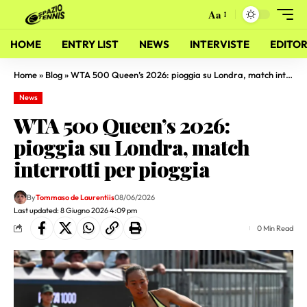
Aa
HOME
ENTRY LIST
NEWS
INTERVISTE
EDITOR
Home
»
Blog
»
WTA 500 Queen’s 2026: pioggia su Londra, match interrotti per pioggia
News
WTA 500 Queen’s 2026:
pioggia su Londra, match
interrotti per pioggia
By
Tommaso de Laurentiis
08/06/2026
Last updated: 8 Giugno 2026 4:09 pm
0 Min Read