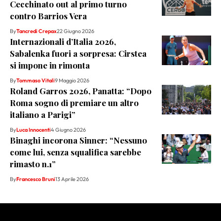
Cecchinato out al primo turno
contro Barrios Vera
By
Tancredi Crepax
22 Giugno 2026
Internazionali d’Italia 2026,
Sabalenka fuori a sorpresa: Cirstea
si impone in rimonta
By
Tommaso Vitali
9 Maggio 2026
Roland Garros 2026, Panatta: “Dopo
Roma sogno di premiare un altro
italiano a Parigi”
By
Luca Innocenti
4 Giugno 2026
Binaghi incorona Sinner: “Nessuno
come lui, senza squalifica sarebbe
rimasto n.1”
By
Francesco Bruni
13 Aprile 2026