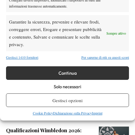
Collegare diversi dispositivi, Identificare i dispositivi in base alle
SOCIAL
informazioni trasmesse automaticamente.
Garantire la sicurezza, prevenire e rilevare frodi,
Facebook
correggere errori, Erogare e presentare pubblicità
Sempre attivo
e contenuto, Salvare e comunicare le scelte sulla
privacy.
X
Gestisci 1410 fornitori
Per saperne di più su questi scopi
Instagram
Continua
Solo necessari
Youtube
Gestisci opzioni
Cookie Policy
Dichiarazione sulla Privacy
Imprint
RELATED NEWS
Qualificazioni Wimbledon 2026: