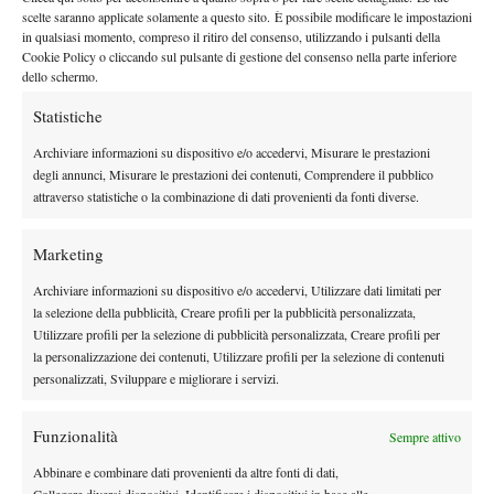
DI TENDENZA
scelte saranno applicate solamente a questo sito. È possibile modificare le impostazioni
in qualsiasi momento, compreso il ritiro del consenso, utilizzando i pulsanti della
Atp
News
Cookie Policy o cliccando sul pulsante di gestione del consenso nella parte inferiore
Masters 1000 Montreal 2026:
dello schermo.
Bolelli/Vavassori fuori al primo turno
Statistiche
News
Archiviare informazioni su dispositivo e/o accedervi, Misurare le prestazioni
degli annunci, Misurare le prestazioni dei contenuti, Comprendere il pubblico
Masters 1000 Cincinnati 2026: forfait di
attraverso statistiche o la combinazione di dati provenienti da fonti diverse.
Quinn, Sonego entra nel tabellone
Marketing
Tennis in TV
Archiviare informazioni su dispositivo e/o accedervi, Utilizzare dati limitati per
Masters 1000 Cincinnati 2026: a che ora e
la selezione della pubblicità, Creare profili per la pubblicità personalizzata,
dove vedere il sorteggio del tabellone
Utilizzare profili per la selezione di pubblicità personalizzata, Creare profili per
la personalizzazione dei contenuti, Utilizzare profili per la selezione di contenuti
personalizzati, Sviluppare e migliorare i servizi.
News
Rusedski sul futuro di Alcaraz: “Non
giocherà lo US Open, forse non lo vedremo
Funzionalità
Sempre attivo
più nel 2026”
Abbinare e combinare dati provenienti da altre fonti di dati,