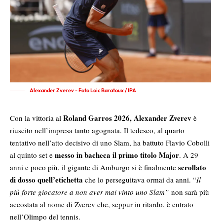
Alexander Zverev - Foto Loic Baratoux / IPA
Roland Garros 2026,
Alexander Zverev
Con la vittoria al
è
riuscito nell’impresa tanto agognata. Il tedesco, al quarto
tentativo nell’atto decisivo di uno Slam, ha battuto Flavio Cobolli
messo in bacheca il primo titolo Major
al quinto set e
. A 29
scrollato
anni e poco più, il gigante di Amburgo si è finalmente
di dosso quell’etichetta
che lo perseguitava ormai da anni. “
Il
più forte giocatore a non aver mai vinto uno Slam”
non sarà più
accostata al nome di Zverev che, seppur in ritardo, è entrato
nell’Olimpo del tennis.