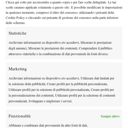
giocatori che fan e addetti ai lavori amerebbero vedere trionfare,
Clicca qui sotto per acconsentire a quanto sopra o per fare scelte dettagliate. Le tue
prima o poi, in uno Slam.
scelte saranno applicate solamente a questo sito. È possibile modificare le impostazioni
in qualsiasi momento, compreso il ritiro del consenso, utilizzando i pulsanti della
Grigor Dimitrov
Seguono poi un’infinità di ottimi giocatori: da
,
Cookie Policy o cliccando sul pulsante di gestione del consenso nella parte inferiore
che a meno di miracoli chiuderà la carriera senza mai aver
dello schermo.
Andrey Rublev
trionfato in un Major, ad
che, nonostante i suoi
Statistiche
diciassette titoli, di cui due a livello 1000, non si è mai spinto
Taylor Fritz
Archiviare informazioni su dispositivo e/o accedervi, Misurare le prestazioni
oltre i quarti di finale nei tornei Slam.
è uno dei
degli annunci, Misurare le prestazioni dei contenuti, Comprendere il pubblico
pochi ancora in attività con una finale giocata allo US Open nel
attraverso statistiche o la combinazione di dati provenienti da fonti diverse.
Lorenzo Musetti
2024, mentre può dire la sua anche
. Statistiche
due occasioni le semifinali
alla mano, il carrarino ha raggiunto in
Marketing
(Wimbledon 2024 e Roland Garros 2025) e, se non fosse per gli
Archiviare informazioni su dispositivo e/o accedervi, Utilizzare dati limitati per
infortuni, probabilmente avremmo visto in altrettante occasioni
la selezione della pubblicità, Creare profili per la pubblicità personalizzata,
volteggiare il rovescio a una mano di “Muso” nelle fasi concitate
Utilizzare profili per la selezione di pubblicità personalizzata, Creare profili per
di uno Slam.
la personalizzazione dei contenuti, Utilizzare profili per la selezione di contenuti
personalizzati, Sviluppare e migliorare i servizi.
Funzionalità
Sempre attivo
Abbinare e combinare dati provenienti da altre fonti di dati,