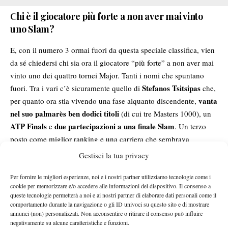
Chi è il giocatore più forte a non aver mai vinto
uno Slam?
E, con il numero 3 ormai fuori da questa speciale classifica, vien
da sé chiedersi chi sia ora il giocatore “più forte” a non aver mai
vinto uno dei quattro tornei Major. Tanti i nomi che spuntano
Stefanos Tsitsipas
fuori. Tra i vari c’è sicuramente quello di
che,
vanta
per quanto ora stia vivendo una fase alquanto discendente,
nel suo palmarès ben dodici titoli
(di cui tre Masters 1000), un
ATP Finals
due partecipazioni a una finale Slam
e
. Un terzo
posto come miglior ranking e una carriera che sembrava
se non fosse per il
destinata a regalare grandi soddisfazioni,
Gestisci la tua privacy
recente blackout.
A bussare alla porta dell’ellenico c’è anche
Casper Ruud
. Il norvegese, ex numero 2 del mondo, vanta un
Per fornire le migliori esperienze, noi e i nostri partner utilizziamo tecnologie come i
cookie per memorizzare e/o accedere alle informazioni del dispositivo. Il consenso a
quattordici titoli ATP, un Masters 1000 e ben tre
bottino di ben
queste tecnologie permetterà a noi e ai nostri partner di elaborare dati personali come il
partecipazioni all’ultimo atto di un Major.
Distinto da sempre
comportamento durante la navigazione o gli ID univoci su questo sito e di mostrare
annunci (non) personalizzati. Non acconsentire o ritirare il consenso può influire
per umiltà, cuore e passione, Ruud rientra in quella categoria di
negativamente su alcune caratteristiche e funzioni.