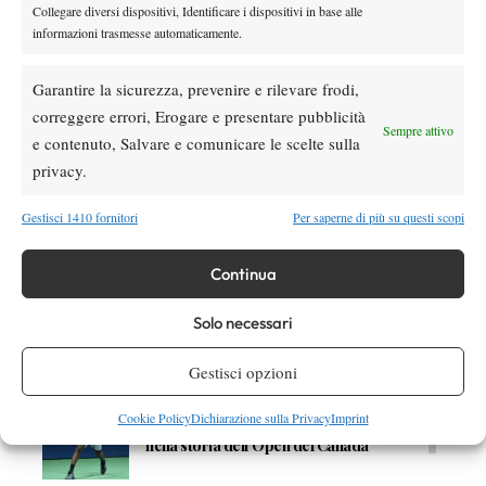
Collegare diversi dispositivi, Identificare i dispositivi in base alle
DI TENDENZA
informazioni trasmesse automaticamente.
Atp
News
Sinner, check-up di quattro ore a Milano:
Garantire la sicurezza, prevenire e rilevare frodi,
prevenzione e controlli in vista della tournée
correggere errori, Erogare e presentare pubblicità
Sempre attivo
americana
e contenuto, Salvare e comunicare le scelte sulla
privacy.
Le Interviste
News
Dal successo su Federer al presente a
Gestisci 1410 fornitori
Per saperne di più su questi scopi
Panama: il racconto di Diego De Vecchis tra
tennis e padel
Continua
Atp
News
Auger-Aliassime: “Bisogna rendere i
Solo necessari
Masters 1000 più sostenibili per tutti”
Gestisci opzioni
Atp
News
Cookie Policy
Dichiarazione sulla Privacy
Imprint
Monfils sfida il tempo: a quasi 40 anni entra
nella storia dell’Open del Canada