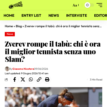
Aa
HOME
ENTRY LIST
NEWS
INTERVISTE
EDITOR
Home
»
Blog
»
Zverev rompe il tabù: chi è ora il miglior tennista senza uno Slam?
News
Zverev rompe il tabù: chi è ora
il miglior tennista senza uno
Slam?
By
Giacomo Nicotera
09/06/2026
Last updated: 9 Giugno 2026 10:41 am
3 Min Read