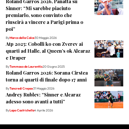
Roland Garros 2026, Panatta su
Sinner: “Mi sarebbe piaciuto
premiarlo, sono convinto che
riuscirà a vincere a Parigi prima o
poi”
By
Marco della Calce
30 Maggio 2026
Atp 2025: Cobolli ko con Zverev ai
quarti ad Halle, al Queen’s ok Alcaraz
e Draper
By
Tommaso de Laurentiis
20 Giugno 2025
Roland Garros 2026: Sorana Cirstea
torna ai quarti di finale dopo 17 anni
By
Tancredi Crepax
31 Maggio 2026
Andrey Rublev: “Sinner e Alcaraz
adesso sono avanti a tutti”
By
Lapo Castrichella
4 Aprile 2026