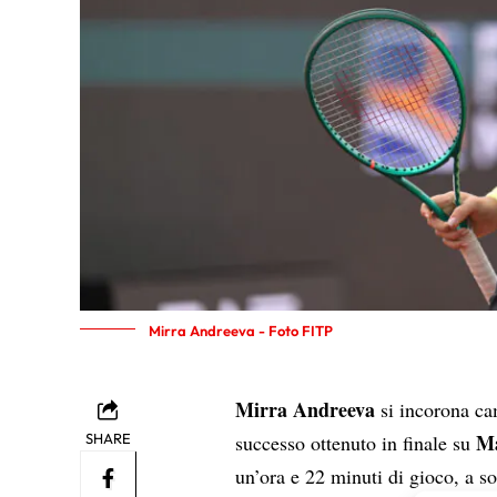
Mirra Andreeva - Foto FITP
Mirra Andreeva
si incorona c
Ma
SHARE
successo ottenuto in finale su
un’ora e 22 minuti di gioco, a so