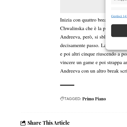
Funzion
Gestisci 141
Inizia con quattro break consecut
Abbinare e
Chwalinska che è la prima a tene
Identifica
Andreeva, però, si sblocca al se
Garanti
decisamente passo. La russa conq
Erogare
e poi altri cinque riuscendo a p
scelte 
vincere un game e poi strappa an
Andreeva con un altro break scri
TAGGED:
Primo Piano
Share This Article