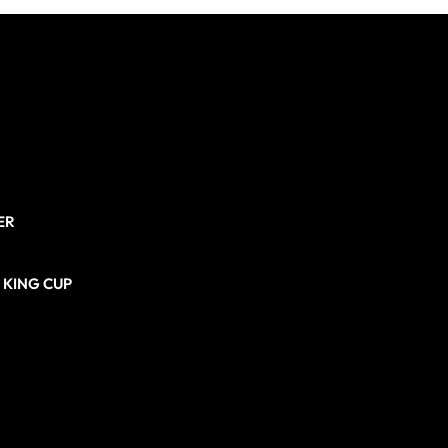
ER
N KING CUP