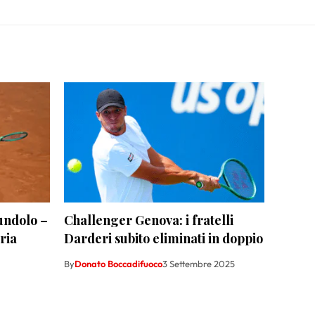
undolo –
Challenger Genova: i fratelli
ria
Darderi subito eliminati in doppio
By
Donato Boccadifuoco
3 Settembre 2025