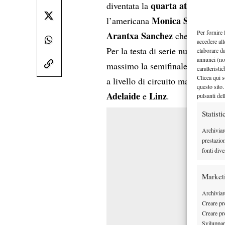
quarta atleta più gi
diventata la
Monica Seles
l’americana
, che 
Per fornire 
Arantxa Sanchez
che ci riuscì 
accedere all
Per la testa di serie numero 8 d
elaborare d
annunci (no
massimo la semifinale nel 2024, s
caratteristi
Clicca qui s
a livello di circuito maggiore olt
questo sito.
Adelaide
Linz
e
.
pulsanti del
Statisti
Archiviar
prestazio
fonti dive
Market
Archiviare
Creare pro
Creare pro
Sviluppare