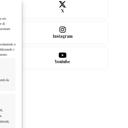
X
e e/o
r di
mostrare
Instagram
 solamente a
ilizzando i
hermo.
Youtube
enti da
tà,
a,
lizzati,