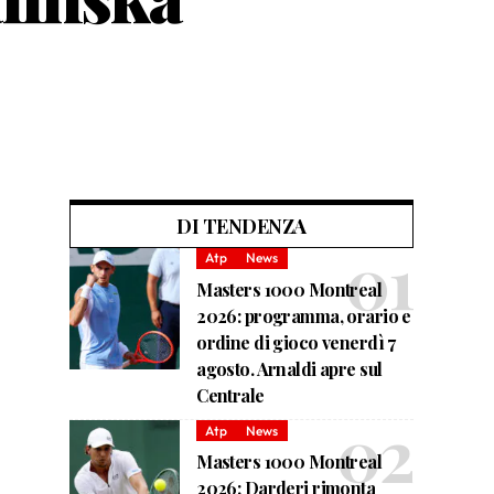
DI TENDENZA
Atp
News
Masters 1000 Montreal
2026: programma, orario e
ordine di gioco venerdì 7
agosto. Arnaldi apre sul
Centrale
Atp
News
Masters 1000 Montreal
2026: Darderi rimonta