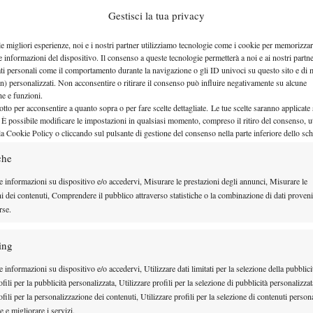
ovane a conquistare il titolo di Parigi
dopo
Gestisci la tua privacy
trionfò a soli 16 anni e sei mesi, la spagnola
le migliori esperienze, noi e i nostri partner utilizziamo tecnologie come i cookie per memorizzar
Steffi Graf
a 17 anni e 5 mesi e
a 17 anni e 11 mesi.
e informazioni del dispositivo. Il consenso a queste tecnologie permetterà a noi e ai nostri partne
el tabellone, che al Roland Garros aveva raggiunto al
ati personali come il comportamento durante la navigazione o gli ID univoci su questo sito e di 
n) personalizzati. Non acconsentire o ritirare il consenso può influire negativamente su alcune
i tratta del primo Slam in carriera e del sesto titolo
che e funzioni.
otto per acconsentire a quanto sopra o per fare scelte dettagliate. Le tue scelte saranno applicate
WTA 500 di
re al terzo sigillo stagionale dopo i
 È possibile modificare le impostazioni in qualsiasi momento, compreso il ritiro del consenso, ut
la Cookie Policy o cliccando sul pulsante di gestione del consenso nella parte inferiore dello sc
che
e informazioni su dispositivo e/o accedervi, Misurare le prestazioni degli annunci, Misurare le
ni dei contenuti, Comprendere il pubblico attraverso statistiche o la combinazione di dati proveni
rse.
ing
 informazioni su dispositivo e/o accedervi, Utilizzare dati limitati per la selezione della pubblici
fili per la pubblicità personalizzata, Utilizzare profili per la selezione di pubblicità personalizzat
fili per la personalizzazione dei contenuti, Utilizzare profili per la selezione di contenuti persona
 e migliorare i servizi.