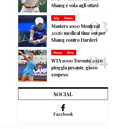
Shang e vola agli ottavi
Atp
News
Masters 1000 Montreal
2026: medical time out per
Shang contro Darderi
News
Wta
WTA 1000 Toronto 2026:
pioggia pesante, gioco
sospeso
SOCIAL
Facebook