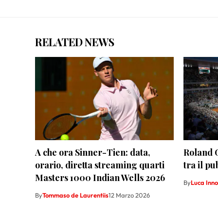
RELATED NEWS
A che ora Sinner-Tien: data,
Roland G
orario, diretta streaming quarti
tra il p
Masters 1000 Indian Wells 2026
By
Luca Inno
By
Tommaso de Laurentiis
12 Marzo 2026