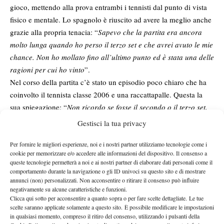
gioco, mettendo alla prova entrambi i tennisti dal punto di vista
fisico e mentale. Lo spagnolo è riuscito ad avere la meglio anche
grazie alla propria tenacia: “
Sapevo che la partita era ancora
molto lunga quando ho perso il terzo set e che avrei avuto le mie
chance. Non ho mollato fino all’ultimo punto ed è stata una delle
ragioni per cui ho vinto
”.
Nel corso della partita c’è stato un episodio poco chiaro che ha
coinvolto il tennista classe 2006 e una raccattapalle. Questa la
sua spiegazione: “
Non ricordo se fosse il secondo o il terzo set,
la raccattapalle è passata dietro di me, ma non l’ho colpita.
Gestisci la tua privacy
Semplicemente è entrata in contatto con la copertura a fine
campo
”.
Per fornire le migliori esperienze, noi e i nostri partner utilizziamo tecnologie come i
cookie per memorizzare e/o accedere alle informazioni del dispositivo. Il consenso a
STILE DI GIOCO E IDOLI TRA PASSATO E
queste tecnologie permetterà a noi e ai nostri partner di elaborare dati personali come il
PRESENTE
comportamento durante la navigazione o gli ID univoci su questo sito e di mostrare
annunci (non) personalizzati. Non acconsentire o ritirare il consenso può influire
negativamente su alcune caratteristiche e funzioni.
Jodar ha un’ampia scelta riguardo chi scegliere come modello,
Clicca qui sotto per acconsentire a quanto sopra o per fare scelte dettagliate. Le tue
essendo connazionale sia di Rafael Nadal che di Carlos Alcaraz.
scelte saranno applicate solamente a questo sito. È possibile modificare le impostazioni
È consapevole, però, di voler seguire comunque la propria
in qualsiasi momento, compreso il ritiro del consenso, utilizzando i pulsanti della