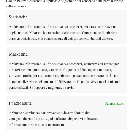
Cookie Policy o cliccando sul pulsante di gestione del consenso nella parte inferiore
strada.
“
Sto cercando di sviluppare un mio stile personale di
dello schermo.
gioco, ma il mio idolo da piccolo è stato Rafa. Negli ultimi anni
Statistiche
potrei dire anche Alcaraz
”.
Essere consapevoli delle proprie caratteristiche è fondamentale,
Archiviare informazioni su dispositivo e/o accedervi, Misurare le prestazioni
ma adattarsi alle diverse superfici, forse, lo è ancora di più.
degli annunci, Misurare le prestazioni dei contenuti, Comprendere il pubblico
attraverso statistiche o la combinazione di dati provenienti da fonti diverse.
Questo il mantra del madrileno: “
Credo di essere un giocatore
aggressivo a cui piace dominare, ma qui sulla terra bisogna
Marketing
difendere un po’ di più. Sto provando a migliorare i miei punti
deboli
”.
Archiviare informazioni su dispositivo e/o accedervi, Utilizzare dati limitati per
la selezione della pubblicità, Creare profili per la pubblicità personalizzata,
Utilizzare profili per la selezione di pubblicità personalizzata, Creare profili per
la personalizzazione dei contenuti, Utilizzare profili per la selezione di contenuti
personalizzati, Sviluppare e migliorare i servizi.
Funzionalità
Sempre attivo
DI TENDENZA
Abbinare e combinare dati provenienti da altre fonti di dati,
Atp
News
Collegare diversi dispositivi, Identificare i dispositivi in base alle
Ritiro Alcaraz da Cincinnati, US Open a
informazioni trasmesse automaticamente.
rischio?