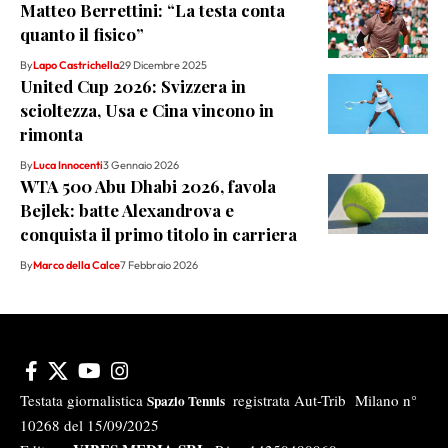
Matteo Berrettini: “La testa conta
quanto il fisico”
By
Lapo Castrichella
29 Dicembre 2025
United Cup 2026: Svizzera in
scioltezza, Usa e Cina vincono in
rimonta
By
Luca Innocenti
3 Gennaio 2026
WTA 500 Abu Dhabi 2026, favola
Bejlek: batte Alexandrova e
conquista il primo titolo in carriera
By
Marco della Calce
7 Febbraio 2026
Testata giornalistica
registrata Aut-Trib Milano n°
Spazio Tennis
10268 del 15/09/2025