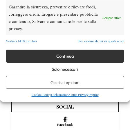
Garantire la sicurezza, prevenire e rilevare frodi,
Atp
News
correggere errori, Erogare e presentare pubblicità
Sempre attivo
Masters 1000 Montreal 2026: cade un altro
e contenuto, Salvare e comunicare le scelte sulla
italiano, Sonego subito fuori
privacy.
Gestisci 1410 fornitori
Per saperne di più su questi scopi
Atp
News
Draper torna in campo ma si arrende ad
Atmane: lacrime a Montreal dopo il rientro
Continua
Solo necessari
Atp
News
Masters 1000 Montreal 2026: programma,
Gestisci opzioni
orari e ordine di gioco di mercoledì 5
agosto con Musetti in campo
Cookie Policy
Dichiarazione sulla Privacy
Imprint
SOCIAL
Facebook