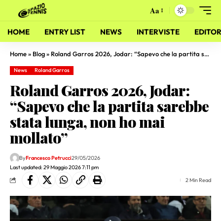
Aa
HOME
ENTRY LIST
NEWS
INTERVISTE
EDITOR
Home
»
Blog
»
Roland Garros 2026, Jodar: “Sapevo che la partita sarebbe stata lunga, non ho mai mollato”
News
Roland Garros
Roland Garros 2026, Jodar:
“Sapevo che la partita sarebbe
stata lunga, non ho mai
mollato”
By
Francesco Petrucci
29/05/2026
Last updated: 29 Maggio 2026 7:11 pm
2 Min Read