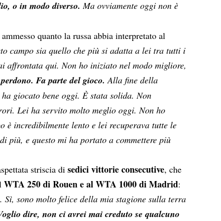
lio, o in modo diverso.
Ma ovviamente oggi non è
a ammesso quanto la russa abbia interpretato al
o campo sia quello che più si adatta a lei tra tutti i
ai affrontata qui. Non ho iniziato nel modo migliore,
i perdono. Fa parte del gioco.
Alla fine della
ei ha giocato bene oggi. È stata solida. Non
rori. Lei ha servito molto meglio oggi. Non ho
o è incredibilmente lento e lei recuperava tutte le
e di più, e questo mi ha portato a commettere più
sedici vittorie consecutive
spettata striscia di
, che
WTA 250 di Rouen e al WTA 1000 di Madrid
al
:
Sì, sono molto felice della mia stagione sulla terra
Voglio dire, non ci avrei mai creduto se qualcuno