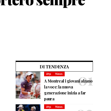
DI TENDENZA
Atp
News
A Montreal i giovani alzano
la voce: la nuova
generazione inizia a far
paura
Atp
News