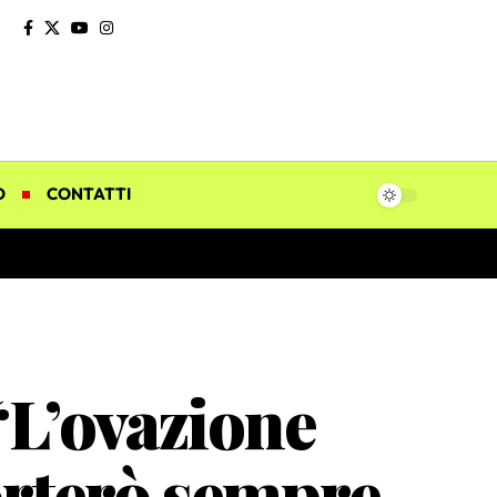
O
CONTATTI
“L’ovazione
orterò sempre