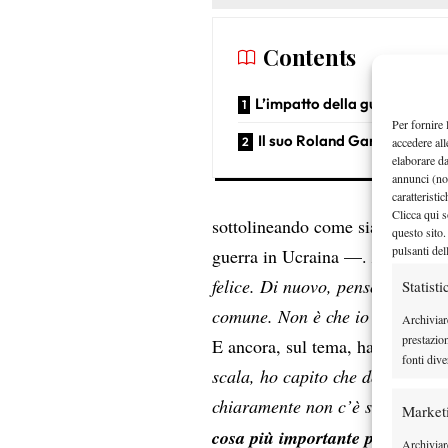
Contents
L’impatto della guerra in Uc
Per fornire 
Il suo Roland Garros 2026
accedere all
elaborare d
annunci (no
caratteristi
Clicca qui s
sottolineando come sia cambiata
questo sito.
pulsanti del
guerra in Ucraina —.
Non mi pi
felice. Di nuovo, penso che il c
Statisti
comune. Non è che io sia divers
Archiviar
prestazio
E ancora, sul tema, ha aggiunto:
fonti dive
scala, ho capito che dovevo camb
chiaramente non c’è solo il ten
Market
cosa più importante per me è st
Archiviare