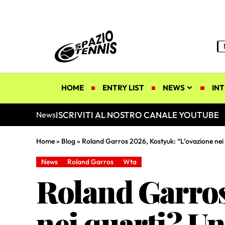
HOME
ENTRY LIST
NEWS
INT
ISCRIVITI AL NOSTRO CANALE YOUTUBE
News
Home
»
Blog
»
Roland Garros 2026, Kostyuk: “L’ovazione ne
News
Roland Garros
Wta
Roland Garros
nei quarti? U