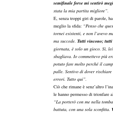
semifinale forse mi sentirò meg
stata la mia partita migliore”.
E, senza troppi giri di parole, h
meglio la sfida:
“Penso che quest
tornei esistenti, e non l’avevo m
ma succede.
Tutti vincono; tutt
giornata, è solo un gioco. Sì, l
sbagliava. Io commettevo più er
potuto fare molto perché il camp
palle. Sentivo di dover rischiar
errori. Tutto qui”.
Ciò che rimane è senz’altro l’ina
le hanno permesso di trionfare 
“La porterò con me nella tomba. 
battuta, con una sola sconfitta.