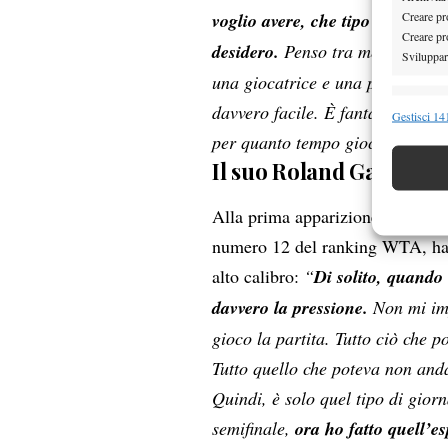
Creare pro
voglio avere, che tipo di giocat
Creare pro
desidero.
Penso tra me e me di av
Sviluppare
una giocatrice e una persona div
Funzion
davvero facile. È fantastico sent
Gestisci 141
per quanto tempo giocherò anco
Abbinare e
Identifica
Il suo Roland Garros 2
Garanti
Alla prima apparizione in una se
Erogare
numero 12 del ranking WTA, ha p
scelte 
alto calibro:
“
Di solito, quando
davvero la pressione.
Non mi imp
gioco la partita. Tutto ciò che 
Tutto quello che poteva non anda
Quindi, è solo quel tipo di gior
semifinale,
ora ho fatto quell’e