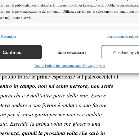
fili per la pubblicità personalizzata, Utilizzare profili per la selezione di pubblicità personalizzat
rice e persona voglio essere, e sto arrivando dove
fili per la personalizzazione dei contenuti, Utilizzare profili per la selezione di contenuti persona
er affrontato un viaggio incredibile per diventare
 e migliorare i servizi.
ersa. Davvero, giocare a tennis è molto facile. È
alità
irsi così e continuare a vivere questa vita. Non so
Semp
0 fornitori
Per saperne di più su
ra a tennis, quindi cerco di godermela appieno”.
 combinare dati provenienti da altre fonti di dati, Collegare diversi dispositivi,
re i dispositivi in base alle informazioni trasmesse automaticamente.
026
Continua
Solo necessari
Gestisci opzi
re la sicurezza, prevenire e rilevare frodi, correggere errori,
Cookie Policy
Dichiarazione sulla Privacy
Imprint
mifinale Slam, la 23enne di Kiev, che da lunedì sarà
 e presentare pubblicità e contenuto, Salvare e comunicare le
Semp
otuto trarre le prime esperienze sui palcoscenici di
sulla privacy.
 entro in campo, non mi sento nervosa, non sento
orta chi c’è dall’altra parte della rete. Esco e
poteva andare a suo favore è andato a suo favore.
re per il verso giusto per me non ci è andato.
nata. Essendo la prima volta che giocavo una
sperienza, quindi la prossima volta che sarò in