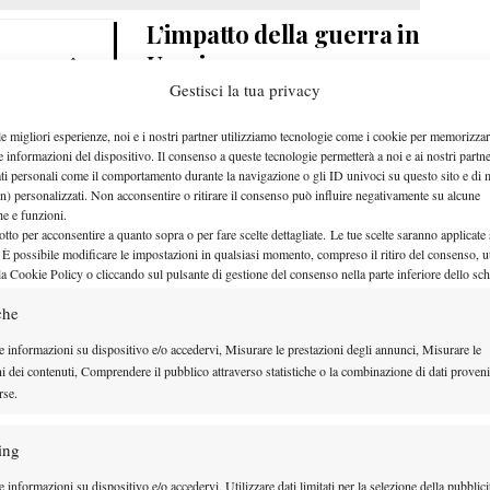
L’impatto della guerra in
Ucraina
Gestisci la tua privacy
“
Ero una maniaca del controllo.
raina
le migliori esperienze, noi e i nostri partner utilizziamo tecnologie come i cookie per memorizzar
E sì, ero molto traumatizzata.
e informazioni del dispositivo. Il consenso a queste tecnologie permetterà a noi e ai nostri partne
ati personali come il comportamento durante la navigazione o gli ID univoci su questo sito e di 
Non lo nasconderò
— ha poi
n) personalizzati. Non acconsentire o ritirare il consenso può influire negativamente su alcune
proseguito l’ucraina,
che e funzioni.
otto per acconsentire a quanto sopra o per fare scelte dettagliate. Le tue scelte saranno applicate
 la sua salute mentale prima e dopo lo scoppio della
 È possibile modificare le impostazioni in qualsiasi momento, compreso il ritiro del consenso, ut
la Cookie Policy o cliccando sul pulsante di gestione del consenso nella parte inferiore dello sc
aceva stare con me stessa; non ero una persona
ontrollo fosse la cosa peggiore, ed è una cosa molto
che
a da chiunque altro”.
e informazioni su dispositivo e/o accedervi, Misurare le prestazioni degli annunci, Misurare le
ni dei contenuti, Comprendere il pubblico attraverso statistiche o la combinazione di dati proveni
 “
Penso che quando è iniziata la guerra su vasta
rse.
iare la mia prospettiva sulla vita, perché
nis. Stanno accadendo molte altre cose.
Sento che la
ing
ata avere un’intenzione su che tipo di carriera
 informazioni su dispositivo e/o accedervi, Utilizzare dati limitati per la selezione della pubblici