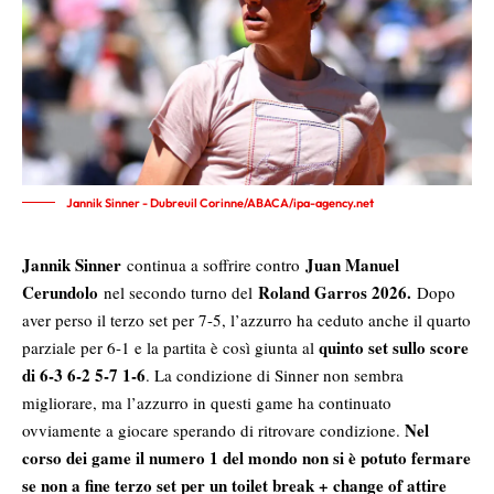
Jannik Sinner - Dubreuil Corinne/ABACA/ipa-agency.net
Jannik Sinner
Juan Manuel
continua a soffrire contro
Cerundolo
Roland Garros 2026.
nel secondo turno del
Dopo
aver perso il terzo set per 7-5, l’azzurro ha ceduto anche il quarto
quinto set sullo score
parziale per 6-1 e la partita è così giunta al
di 6-3 6-2 5-7 1-6
. La condizione di Sinner non sembra
migliorare, ma l’azzurro in questi game ha continuato
Nel
ovviamente a giocare sperando di ritrovare condizione.
corso dei game il numero 1 del mondo non si è potuto fermare
se non a fine terzo set per un toilet break + change of attire