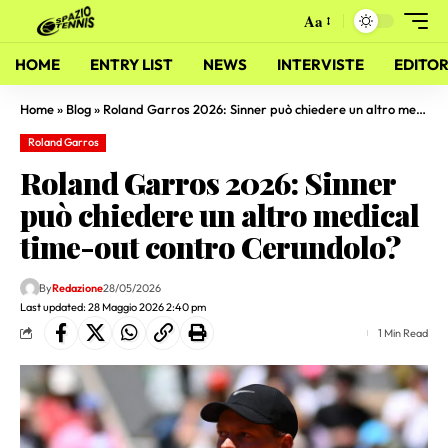
Aa
HOME
ENTRY LIST
NEWS
INTERVISTE
EDITOR
Home
»
Blog
»
Roland Garros 2026: Sinner può chiedere un altro medical time-out contro Cerundolo?
Roland Garros
Roland Garros 2026: Sinner
può chiedere un altro medical
time-out contro Cerundolo?
By
Redazione
28/05/2026
Last updated: 28 Maggio 2026 2:40 pm
1 Min Read