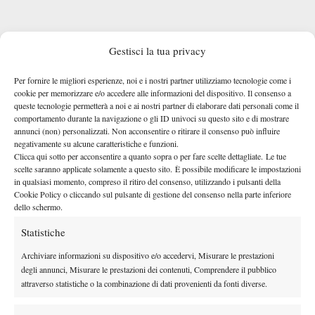
Gestisci la tua privacy
E dunque la domanda è spontanea: Sinner può chiedere un
altro medical time-out?
La risposta si può facilmente ottenere
Per fornire le migliori esperienze, noi e i nostri partner utilizziamo tecnologie come i
attingendo al regolamento. Un giocatore ha diritto a un 1 medical
cookie per memorizzare e/o accedere alle informazioni del dispositivo. Il consenso a
queste tecnologie permetterà a noi e ai nostri partner di elaborare dati personali come il
time-out per ogni distinta condizione medica trattabile. Non
comportamento durante la navigazione o gli ID univoci su questo sito e di mostrare
esiste quindi un numero fisso predeterminato “per match”, ma il
annunci (non) personalizzati. Non acconsentire o ritirare il consenso può influire
negativamente su alcune caratteristiche e funzioni.
limite è legato alla natura dell’infortunio o della malattia. Non
Clicca qui sotto per acconsentire a quanto sopra o per fare scelte dettagliate. Le tue
avendo Jannik sviluppato problemi fisici di altro tipo, al
scelte saranno applicate solamente a questo sito. È possibile modificare le impostazioni
momento deve proseguire senza poter chiedere un altro stop per
in qualsiasi momento, compreso il ritiro del consenso, utilizzando i pulsanti della
Cookie Policy o cliccando sul pulsante di gestione del consenso nella parte inferiore
essere trattato.
dello schermo.
Statistiche
Archiviare informazioni su dispositivo e/o accedervi, Misurare le prestazioni
degli annunci, Misurare le prestazioni dei contenuti, Comprendere il pubblico
attraverso statistiche o la combinazione di dati provenienti da fonti diverse.
DI TENDENZA