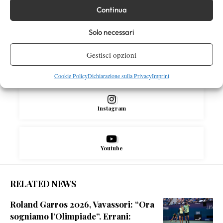
Continua
Facebook
Solo necessari
Gestisci opzioni
X
Cookie Policy
Dichiarazione sulla Privacy
Imprint
Instagram
Youtube
RELATED NEWS
Roland Garros 2026, Vavassori: “Ora
sogniamo l’Olimpiade”. Errani: