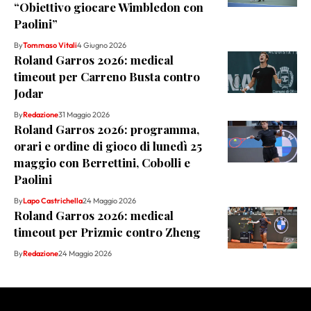
“Obiettivo giocare Wimbledon con
Paolini”
By
Tommaso Vitali
4 Giugno 2026
Roland Garros 2026: medical
timeout per Carreno Busta contro
Jodar
By
Redazione
31 Maggio 2026
Roland Garros 2026: programma,
orari e ordine di gioco di lunedì 25
maggio con Berrettini, Cobolli e
Paolini
By
Lapo Castrichella
24 Maggio 2026
Roland Garros 2026: medical
timeout per Prizmic contro Zheng
By
Redazione
24 Maggio 2026