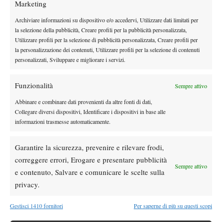
Marketing
Atp
News
Masters 1000 Montreal 2026: programma,
Archiviare informazioni su dispositivo e/o accedervi, Utilizzare dati limitati per
orario e ordine di gioco venerdì 7 agosto.
la selezione della pubblicità, Creare profili per la pubblicità personalizzata,
Arnaldi apre sul Centrale
Utilizzare profili per la selezione di pubblicità personalizzata, Creare profili per
la personalizzazione dei contenuti, Utilizzare profili per la selezione di contenuti
Atp
News
personalizzati, Sviluppare e migliorare i servizi.
Masters 1000 Montreal 2026: Darderi
rimonta Shang e vola agli ottavi
Funzionalità
Sempre attivo
Abbinare e combinare dati provenienti da altre fonti di dati,
Atp
News
Collegare diversi dispositivi, Identificare i dispositivi in base alle
Masters 1000 Montreal 2026: medical time
informazioni trasmesse automaticamente.
out per Shang contro Darderi
Garantire la sicurezza, prevenire e rilevare frodi,
correggere errori, Erogare e presentare pubblicità
News
Wta
Sempre attivo
e contenuto, Salvare e comunicare le scelte sulla
WTA 1000 Toronto 2026: pioggia pesante,
gioco sospeso
privacy.
Gestisci 1410 fornitori
Per saperne di più su questi scopi
SOCIAL