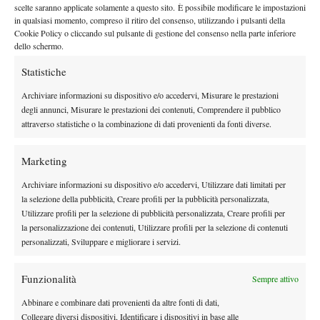
scelte saranno applicate solamente a questo sito. È possibile modificare le impostazioni
Atp
News
in qualsiasi momento, compreso il ritiro del consenso, utilizzando i pulsanti della
Cookie Policy o cliccando sul pulsante di gestione del consenso nella parte inferiore
Masters 1000 Montreal 2026: programma,
dello schermo.
orario e ordine di gioco venerdì 7 agosto.
Arnaldi apre sul Centrale
Statistiche
Atp
News
Archiviare informazioni su dispositivo e/o accedervi, Misurare le prestazioni
Masters 1000 Montreal 2026: Darderi
degli annunci, Misurare le prestazioni dei contenuti, Comprendere il pubblico
rimonta Shang e vola agli ottavi
attraverso statistiche o la combinazione di dati provenienti da fonti diverse.
Marketing
Atp
News
Masters 1000 Montreal 2026: medical time
Archiviare informazioni su dispositivo e/o accedervi, Utilizzare dati limitati per
out per Shang contro Darderi
la selezione della pubblicità, Creare profili per la pubblicità personalizzata,
Utilizzare profili per la selezione di pubblicità personalizzata, Creare profili per
la personalizzazione dei contenuti, Utilizzare profili per la selezione di contenuti
News
Wta
personalizzati, Sviluppare e migliorare i servizi.
WTA 1000 Toronto 2026: pioggia pesante,
gioco sospeso
Funzionalità
Sempre attivo
Abbinare e combinare dati provenienti da altre fonti di dati,
Collegare diversi dispositivi, Identificare i dispositivi in base alle