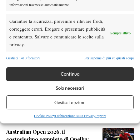
SOCIAL
informazioni trasmesse automaticamente.
Garantire la sicurezza, prevenire e rilevare frodi,
Facebook
correggere errori, Erogare e presentare pubblicità
Sempre attivo
e contenuto, Salvare e comunicare le scelte sulla
privacy.
X
Gestisci 1410 fornitori
Per saperne di più su questi scopi
Instagram
Continua
Solo necessari
Youtube
Gestisci opzioni
Cookie Policy
Dichiarazione sulla Privacy
Imprint
RELATED NEWS
Australian Open 2026, il
costosissimo completo di Opelka: