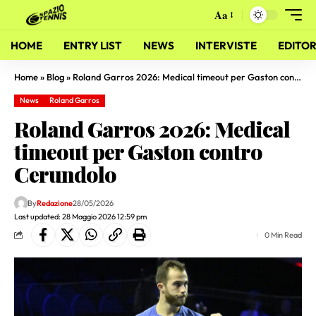
Aa
HOME
ENTRY LIST
NEWS
INTERVISTE
EDITOR
Home
»
Blog
»
Roland Garros 2026: Medical timeout per Gaston contro Cerundolo
News
Roland Garros
Roland Garros 2026: Medical
timeout per Gaston contro
Cerundolo
By
Redazione
28/05/2026
Last updated: 28 Maggio 2026 12:59 pm
0 Min Read