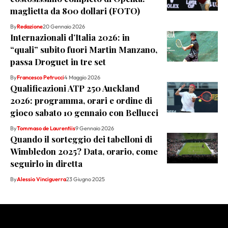
maglietta da 800 dollari (FOTO)
By
Redazione
20 Gennaio 2026
Internazionali d’Italia 2026: in
“quali” subito fuori Martin Manzano,
passa Droguet in tre set
By
Francesco Petrucci
4 Maggio 2026
Qualificazioni ATP 250 Auckland
2026: programma, orari e ordine di
gioco sabato 10 gennaio con Bellucci
By
Tommaso de Laurentiis
9 Gennaio 2026
Quando il sorteggio dei tabelloni di
Wimbledon 2025? Data, orario, come
seguirlo in diretta
By
Alessio Vinciguerra
23 Giugno 2025