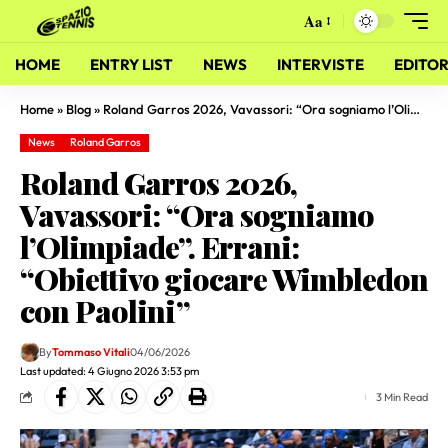
Aa
HOME
ENTRY LIST
NEWS
INTERVISTE
EDITOR
Home
»
Blog
»
Roland Garros 2026, Vavassori: “Ora sogniamo l’Olimpiade”. Errani: “Obiettivo giocare Wimbledon con Paolini”
News
Roland Garros
Roland Garros 2026,
Vavassori: “Ora sogniamo
l’Olimpiade”. Errani:
“Obiettivo giocare Wimbledon
con Paolini”
By
Tommaso Vitali
04/06/2026
Last updated: 4 Giugno 2026 3:53 pm
3 Min Read