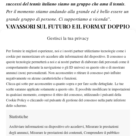
successi del tennis italiano siamo un gruppo che ama il tennis
.
Per il momento stiamo andando alla grande ed è bello essere un
grande gruppo di persone. Ci supportiamo a vicenda
”.
VAVASSORI SUL FUTURO E IL FORMAT DOPPIO
MISTO
Gestisci la tua privacy
“
Non penso ai record, sarà difficile trovare una socia dopo di
Per fornire le migliori esperienze, noi e i nostri partner utilizziamo tecnologie come i
lei. Il discorso di coinvolgere
– prosegue Vavassori -.
Capisco
cookie per memorizzare e/o accedere alle informazioni del dispositivo. Il consenso a
che il doppio misto sarebbe ancora più seguito con le star di
queste tecnologie permetterà a noi e ai nostri partner di elaborare dati personali come il
comportamento durante la navigazione o gli ID univoci su questo sito e di mostrare
singolo, lo abbiamo visto allo US Open. E la settimana delle
annunci (non) personalizzati. Non acconsentire o ritirare il consenso può influire
quali era la cosa principale, il confronto tra noi doppisti e le
negativamente su alcune caratteristiche e funzioni.
Clicca qui sotto per acconsentire a quanto sopra o per fare scelte dettagliate. Le tue
star di singolo insieme. McEnroe per esempio prima aveva il suo
scelte saranno applicate solamente a questo sito. È possibile modificare le impostazioni
nome ovunque nel palmares.
Bisognerebbe promuovere meglio
in qualsiasi momento, compreso il ritiro del consenso, utilizzando i pulsanti della
protagonisti del doppio come i migliori della disciplina
. Nel
Cookie Policy o cliccando sul pulsante di gestione del consenso nella parte inferiore
dello schermo.
nostro circuito c’è sempre l’asterisco, come dire i singolaristi
non competono.
Il doppio ha una specializzazione elevatissima e
Statistiche
un po’ lo abbiamo dimostrato allo US Open
. Pure non essendo
Archiviare informazioni su dispositivo e/o accedervi, Misurare le prestazioni
di livello mediatico come Ruud o Swiatek, ma in doppio siamo
degli annunci, Misurare le prestazioni dei contenuti, Comprendere il pubblico