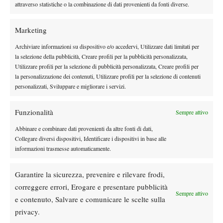
più forti perché abbiamo più abitudine
“.
attraverso statistiche o la combinazione di dati provenienti da fonti diverse.
OBIETTIVO WIMBLEDON PER ERRANI
Marketing
Lilli Tagger
Dopo aver giocato Parigi con
, Errani spera di
Archiviare informazioni su dispositivo e/o accedervi, Utilizzare dati limitati per
Jasmine Paolini
Wimbledon
ritrovare al suo fianco
per
: “
L’idea
la selezione della pubblicità, Creare profili per la pubblicità personalizzata,
è quella di giocare con Jasmine a Wimbledon, ma dobbiamo
Utilizzare profili per la selezione di pubblicità personalizzata, Creare profili per
vedere come sta con il piede
”.
la personalizzazione dei contenuti, Utilizzare profili per la selezione di contenuti
SOGNO OLIMPIADE
personalizzati, Sviluppare e migliorare i servizi.
“
È rimasto un po’ di amaro in bocca per l’Olimpiade di Parigi
Funzionalità
Sempre attivo
2024
– chiude Vavassori -,
ma era anche il primo misto che
Abbinare e combinare dati provenienti da altre fonti di dati,
giocavamo insieme. Ora siamo un’altra coppia. Il formato dello
Collegare diversi dispositivi, Identificare i dispositivi in base alle
US Open a volte ci pensiamo e il fatto che abbiamo vinto lì fu
informazioni trasmesse automaticamente.
incredibile. Sarà difficilissimo quindi in caso. Ti giochi tutto in
45 minuti.
Abbiamo più armi di altri, bisogna vedere se Sara
Garantire la sicurezza, prevenire e rilevare frodi,
regge. Siamo legatissimi entrambi a Kobe Bryant e sarebbe
correggere errori, Erogare e presentare pubblicità
bellissimo arrivare all’Olimpiade di Los Angeles insieme
”.
Sempre attivo
e contenuto, Salvare e comunicare le scelte sulla
privacy.