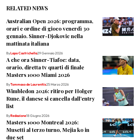
RELATED NEWS
Australian Open 2026: programma,
orari e ordine di gioco venerdì 30
gennaio. Sinner-Djokovic nella
mattinata italiana
By
Lapo Castrichella
29 Gennaio 2026
A che ora Sinner-Tiafoe: data,
orario, diretta tv quarti di finale
Masters 1000 Miami 2026
By
Tommaso de Laurentiis
25 Marzo 2026
Wimbledon 2026: ritiro per Holger
Rune, il danese si cancella dall’entry
list
By
Redazione
18 Giugno 2026
Masters 1000 Montreal 2026:
Musetti al terzo turno, Mejia ko in
due set