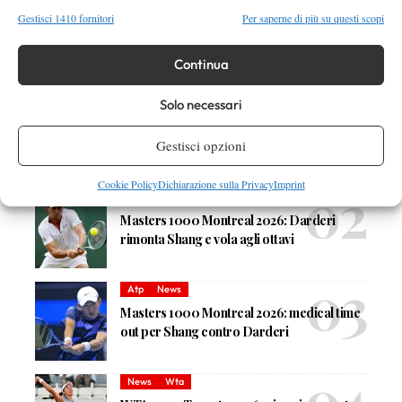
Gestisci 1410 fornitori
Per saperne di più su questi scopi
Continua
DI TENDENZA
Solo necessari
Atp
News
Masters 1000 Montreal 2026: programma,
Gestisci opzioni
orario e ordine di gioco venerdì 7 agosto.
Arnaldi apre sul Centrale
Cookie Policy
Dichiarazione sulla Privacy
Imprint
Atp
News
Masters 1000 Montreal 2026: Darderi
rimonta Shang e vola agli ottavi
Atp
News
Masters 1000 Montreal 2026: medical time
out per Shang contro Darderi
News
Wta