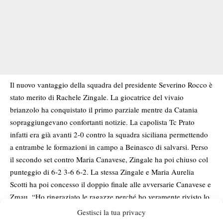
Il nuovo vantaggio della squadra del presidente Severino Rocco è
stato merito di Rachele Zingale. La giocatrice del vivaio
brianzolo ha conquistato il primo parziale mentre da Catania
sopraggiungevano confortanti notizie. La capolista Tc Prato
infatti era già avanti 2-0 contro la squadra siciliana permettendo
a entrambe le formazioni in campo a Beinasco di salvarsi. Perso
il secondo set contro Maria Canavese, Zingale ha poi chiuso col
punteggio di 6-2 3-6 6-2. La stessa Zingale e Maria Aurelia
Scotti ha poi concesso il doppio finale alle avversarie Canavese e
Zmau. “Ho ringraziato le ragazze perché ho veramente rivisto lo
spirito di unione di qualche anno fa – ha commentato capitan
Gestisci la tua privacy
Basilico -. Oggi poi devo fare ulteriori complimenti a Camilla