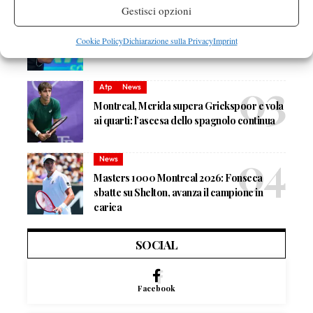
Gestisci opzioni
Atp
News
Montreal, Mensik ai quarti: battuto Van de
Cookie Policy
Dichiarazione sulla Privacy
Imprint
Zandschulp, ora Shelton
Atp
News
Montreal, Merida supera Griekspoor e vola
ai quarti: l’ascesa dello spagnolo continua
News
Masters 1000 Montreal 2026: Fonseca
sbatte su Shelton, avanza il campione in
carica
SOCIAL
Facebook