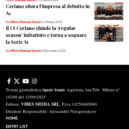
By
Uff Stampa Tennis
13 Ottobre 2024
Ceriano sfiora l’impresa al debutto in
A1
By
Ufficio Stampa Tennis
12 Ottobre 2015
Il Ct Ceriano chiude la ‘regular
season’ imbattuto e torna a sognare
la Serie A1
By
Ufficio Stampa Tennis
21 Novembre 2021
Testata giornalistica
registrata Aut-Trib Milano n°
Spazio Tennis
10268 del 15/09/2025
VIBES MEDIA SRL
Editore:
, P.iva 14250480960
Direttore Responsabile: Alessandro Nizegorodcew
HOME
ENTRY LIST