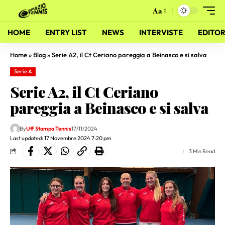
Aa
HOME
ENTRY LIST
NEWS
INTERVISTE
EDITOR
Home
»
Blog
»
Serie A2, il Ct Ceriano pareggia a Beinasco e si salva
Serie A
Serie A2, il Ct Ceriano
pareggia a Beinasco e si salva
By
Uff Stampa Tennis
17/11/2024
Last updated: 17 Novembre 2024 7:20 pm
3 Min Read