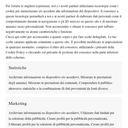
Per fornire le migliori esperienze, noi e i nostri partner utilizziamo tecnologie come i
Scala: è stata la protagonista di giornata, ha giocato in un modo
cookie per memorizzare e/o accedere alle informazioni del dispositivo. Il consenso a
incredibile contro un’avversaria che è stata n.104 al mondo.
queste tecnologie permetterà a noi e ai nostri partner di elaborare dati personali come il
Greco Lucchina più di così non poteva fare contro la Grymalska
comportamento durante la navigazione o gli ID univoci su questo sito e di mostrare
annunci (non) personalizzati. Non acconsentire o ritirare il consenso può influire
che era veramente in palla. Brava poi Zingale che ha reagito ai
negativamente su alcune caratteristiche e funzioni.
momenti di difficoltà. Tornando alla stagione, sono davvero
Clicca qui sotto per acconsentire a quanto sopra o per fare scelte dettagliate. Le tue
orgoglioso per questa salvezza meritata, ottenuta con tutte
scelte saranno applicate solamente a questo sito. È possibile modificare le impostazioni
in qualsiasi momento, compreso il ritiro del consenso, utilizzando i pulsanti della
giocatrici italiane”. Per Ceriano si conclude così la Serie A2
Cookie Policy o cliccando sul pulsante di gestione del consenso nella parte inferiore
2024, con ottime indicazioni per il futuro.
dello schermo.
Serie A2 femminile 2024, giornata 7 – Girone 2
Statistiche
Tennis Beinasco – Club Tennis Ceriano 2-2
Archiviare informazioni su dispositivo e/o accedervi, Misurare le prestazioni
Camilla Scala (C) b. Reka-Luca Jani (B) 6-1 6-1, Anastasia
degli annunci, Misurare le prestazioni dei contenuti, Comprendere il pubblico
Grymalska (B) b. Greta Greco Lucchina (C) 6-0 6-3, Rachele
attraverso statistiche o la combinazione di dati provenienti da fonti diverse.
Zingale (C) b. Maria Canavese (B) 6-2 3-6 6-2, Canavese/Zmau
(B) b. Scotti/Zingale (C) 1-2 rit.
Marketing
Classifica finale girone 2
Archiviare informazioni su dispositivo e/o accedervi, Utilizzare dati limitati per
1. Tennis Club Prato, 18 punti
la selezione della pubblicità, Creare profili per la pubblicità personalizzata,
2. Tc Parioli Roma, 13 punti
Utilizzare profili per la selezione di pubblicità personalizzata, Creare profili per
3. Apem Copertino, 11 punti