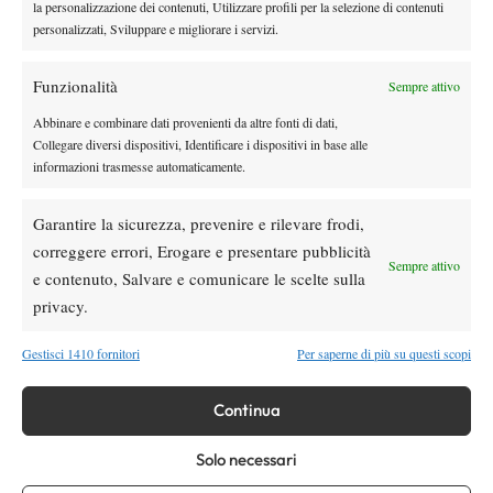
la personalizzazione dei contenuti, Utilizzare profili per la selezione di contenuti
4. Club Tennis Ceriano, 7 punti
personalizzati, Sviluppare e migliorare i servizi.
5. Tennis Beinasco, 7 punti
6. Cus Catania, 4 punti
Funzionalità
Sempre attivo
7. Circolo della Stampa Sporting Torino, 0 punti
Abbinare e combinare dati provenienti da altre fonti di dati,
Collegare diversi dispositivi, Identificare i dispositivi in base alle
informazioni trasmesse automaticamente.
TAGGED:
Club Tennis Ceriano
Garantire la sicurezza, prevenire e rilevare frodi,
correggere errori, Erogare e presentare pubblicità
Sempre attivo
e contenuto, Salvare e comunicare le scelte sulla
privacy.
Gestisci 1410 fornitori
Per saperne di più su questi scopi
DI TENDENZA
Atp
News
Continua
Sinner, 84 settimane da numero 1 ATP:
avvicinato ancora Agassi
Solo necessari