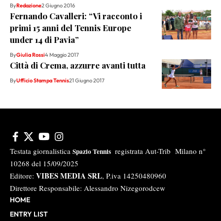
By
Redazione
2 Giugno 2016
Fernando Cavalleri: “Vi racconto i
primi 15 anni del Tennis Europe
under 14 di Pavia”
By
Giulia Rossi
4 Maggio 2017
Città di Crema, azzurre avanti tutta
By
Ufficio Stampa Tennis
21 Giugno 2017
Testata giornalistica
registrata Aut-Trib Milano n°
Spazio Tennis
10268 del 15/09/2025
VIBES MEDIA SRL
Editore:
, P.iva 14250480960
Direttore Responsabile: Alessandro Nizegorodcew
HOME
ENTRY LIST