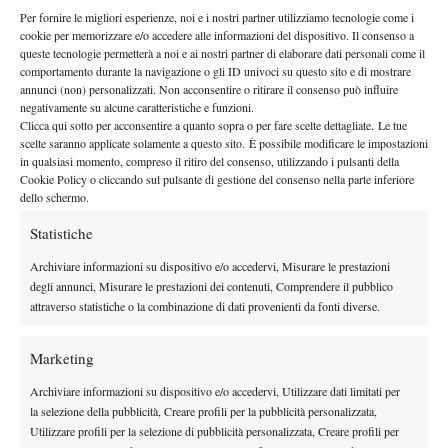
(contro la Corea del Sud), mentre giovedì sconterà il turno di
Per fornire le migliori esperienze, noi e i nostri partner utilizziamo tecnologie come i
riposo. L’ambizione è quella di superare l’ostico girone e
cookie per memorizzare e/o accedere alle informazioni del dispositivo. Il consenso a
queste tecnologie permetterà a noi e ai nostri partner di elaborare dati personali come il
giocarsela poi tra le migliori quattro. Ma, prima del risultato, sarà
comportamento durante la navigazione o gli ID univoci su questo sito e di mostrare
importante il percorso, la possibilità unica di incontro con realtà
annunci (non) personalizzati. Non acconsentire o ritirare il consenso può influire
vicine e distanti che il Lampo Trophy garantisce da oltre
negativamente su alcune caratteristiche e funzioni.
Clicca qui sotto per acconsentire a quanto sopra o per fare scelte dettagliate. Le tue
vent’anni.
scelte saranno applicate solamente a questo sito. È possibile modificare le impostazioni
LA GUIDA
in qualsiasi momento, compreso il ritiro del consenso, utilizzando i pulsanti della
Cookie Policy o cliccando sul pulsante di gestione del consenso nella parte inferiore
Torneo maschile
dello schermo.
Girone A: Corea del Sud, Italia, Gran Bretagna (Forza e
Costanza).
Statistiche
Girone B: Israele, Messico, Austria (Forza e Costanza).
Archiviare informazioni su dispositivo e/o accedervi, Misurare le prestazioni
Girone C: Canada, Svizzera, Slovenia (Centro Tennis
degli annunci, Misurare le prestazioni dei contenuti, Comprendere il pubblico
Ospitaletto).
attraverso statistiche o la combinazione di dati provenienti da fonti diverse.
Torneo femminile
Girone A: Corea del Sud, Italia, Gran Bretagna (Forza e
Marketing
Costanza).
Archiviare informazioni su dispositivo e/o accedervi, Utilizzare dati limitati per
Girone B: Israele, Messico, Austria (Forza e Costanza).
la selezione della pubblicità, Creare profili per la pubblicità personalizzata,
Girone C: Canada, Svizzera, Slovenia (Centro Tennis
Utilizzare profili per la selezione di pubblicità personalizzata, Creare profili per