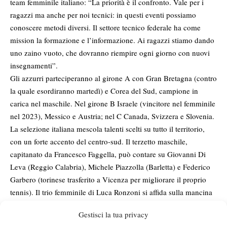
team femminile italiano: “La priorità è il confronto. Vale per i
ragazzi ma anche per noi tecnici: in questi eventi possiamo
conoscere metodi diversi. Il settore tecnico federale ha come
mission la formazione e l’informazione. Ai ragazzi stiamo dando
uno zaino vuoto, che dovranno riempire ogni giorno con nuovi
insegnamenti”.
Gli azzurri parteciperanno al girone A con Gran Bretagna (contro
la quale esordiranno martedì) e Corea del Sud, campione in
carica nel maschile. Nel girone B Israele (vincitore nel femminile
nel 2023), Messico e Austria; nel C Canada, Svizzera e Slovenia.
La selezione italiana mescola talenti scelti su tutto il territorio,
con un forte accento del centro-sud. Il terzetto maschile,
capitanato da Francesco Faggella, può contare su Giovanni Di
Leva (Reggio Calabria), Michele Piazzolla (Barletta) e Federico
Garbero (torinese trasferito a Vicenza per migliorare il proprio
tennis). Il trio femminile di Luca Ronzoni si affida sulla mancina
Olivia Serena Conticello (Catania), Vittoria Caressa (Roma) e
Gestisci la tua privacy
Anna Polito (Salerno). L’Italia sarà in campo martedì e mercoledì