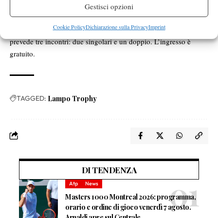
delle ore 14.00. Venerdì 5 luglio: semifinali maschili e femminili.
Gestisci opzioni
Sabato 6 luglio: finali maschili e femminili. Passano in semifinale
Cookie Policy
Dichiarazione sulla Privacy
Imprint
le prime di ogni girone, più la miglior seconda. Ogni sfida
prevede tre incontri: due singolari e un doppio. L’ingresso è
gratuito.
TAGGED:
Lampo Trophy
DI TENDENZA
Atp
News
Masters 1000 Montreal 2026: programma,
orario e ordine di gioco venerdì 7 agosto.
Arnaldi apre sul Centrale