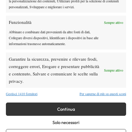
la personalizzazione dei contenuti, Utilizzare profili per la selezione di contenuti
Ospitaletto).
personalizzati, Sviluppare e migliorare i servizi.
Prima giornata (martedì 2 luglio)
Italia vs. Gran Bretagna (girone A), Austria vs. Israele (girone
Funzionalità
Sempre attivo
B), Svizzera vs. Slovenia (girone C).
Seconda giornata (mercoledì 3 luglio)
Abbinare e combinare dati provenienti da altre fonti di dati,
Collegare diversi dispositivi, Identificare i dispositivi in base alle
Corea del Sud vs. Italia (girone A), Israele vs. Messico (girone
informazioni trasmesse automaticamente.
B), Slovenia vs. Canada (girone C).
Terza giornata (giovedì 4 luglio)
Garantire la sicurezza, prevenire e rilevare frodi,
Gran Bretagna vs. Corea del Sud (girone A), Messico vs. Austria
correggere errori, Erogare e presentare pubblicità
(girone B), Canada vs. Svizzera (girone C).
Sempre attivo
e contenuto, Salvare e comunicare le scelte sulla
LE FORMAZIONI DELL’ITALIA
privacy.
Maschile: Giovanni Di Leva, Michele Piazzolla, Federico
Garbero (capitano Francesco Faggella).
Gestisci 1410 fornitori
Per saperne di più su questi scopi
Femminile: Olivia Serena Conticello, Vittoria Caressa, Anna
Polito (capitano Luca Ronzoni).
Continua
IL PROGRAMMA
Da martedì 2 a giovedì 4 luglio: gironi di qualificazione. Incontri
Solo necessari
femminili a partire dalle ore 8.45, incontri maschili non prima