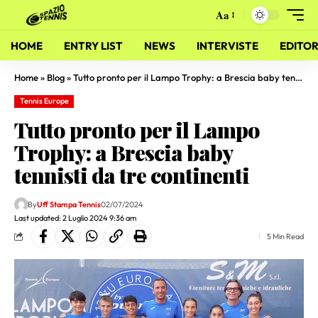
Aa
HOME
ENTRY LIST
NEWS
INTERVISTE
EDITOR
Home
»
Blog
»
Tutto pronto per il Lampo Trophy: a Brescia baby tennisti da tre continenti
Tennis Europe
Tutto pronto per il Lampo
Trophy: a Brescia baby
tennisti da tre continenti
By
Uff Stampa Tennis
02/07/2024
Last updated: 2 Luglio 2024 9:36 am
5 Min Read