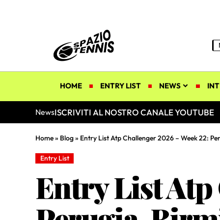
HOME
ENTRY LIST
NEWS
INT
ISCRIVITI AL NOSTRO CANALE YOUTUBE
News
Home
»
Blog
»
Entry List Atp Challenger 2026 – Week 22: Per
Entry List
Entry List Atp
Perugia, Birm