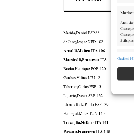
Market
Archiviare
Creare pro
Merida,Daniel ESP 86
Creare pro
Sviluppare
de Jong,Jesper NED 102
Arnaldi,Matteo ITA 106
Funzion
Gestisci 141
Maestrelli,Francesco ITA 112
Abbinare e
Rocha,Henrique POR 120
Identifica
Gaubas,Vilius LTU 121
Taberner,Carlos ESP 131
Garanti
Erogare
Lajovic,Dusan SRB 132
scelte 
Llamas Ruiz,Pablo ESP 139
Echargui,Moez TUN 140
Travaglia,Stefano ITA 141
Passaro,Francesco ITA 145