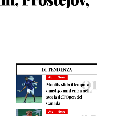
DI TENDENZA
Atp
News
Monfils sfida il tempo: a
quasi 40 anni entra nella
storia dell’Open del
Canada
Atp
News