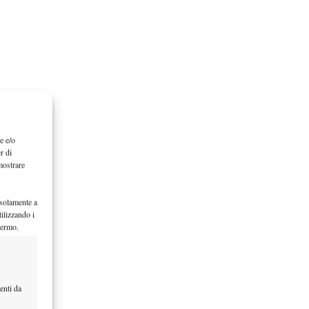
e e/o
r di
mostrare
 solamente a
ilizzando i
hermo.
enti da