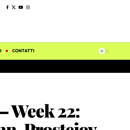
O
CONTATTI
 – Week 22:
n, Prostejov,