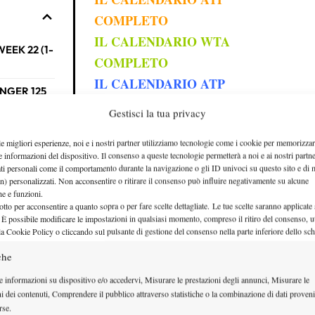
COMPLETO
IL CALENDARIO WTA
EEK 22 (1-
COMPLETO
IL CALENDARIO ATP
ENGER 125
CHALLENGER
Gestisci la tua privacy
TUTTE LE ENTRY LIST
ENGER 125
le migliori esperienze, noi e i nostri partner utilizziamo tecnologie come i cookie per memorizzar
COMPLETE DEL 2026
e informazioni del dispositivo. Il consenso a queste tecnologie permetterà a noi e ai nostri partne
ENTRY LIST
ati personali come il comportamento durante la navigazione o gli ID univoci su questo sito e di 
ENGER 100
n) personalizzati. Non acconsentire o ritirare il consenso può influire negativamente su alcune
CHALLENGER
che e funzioni.
otto per acconsentire a quanto sopra o per fare scelte dettagliate. Le tue scelte saranno applicate
WEEK 22 (1-7
ENGER 100
 È possibile modificare le impostazioni in qualsiasi momento, compreso il ritiro del consenso, ut
la Cookie Policy o cliccando sul pulsante di gestione del consenso nella parte inferiore dello sc
GIUGNO
)
che
ENGER 75
ENTRY LIST ATP
e informazioni su dispositivo e/o accedervi, Misurare le prestazioni degli annunci, Misurare le
CHALLENGER 125
ni dei contenuti, Comprendere il pubblico attraverso statistiche o la combinazione di dati proveni
ENGER 50
rse.