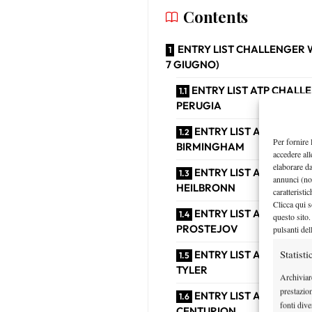
Contents
ENTRY LIST CHALLENGER W
7 GIUGNO)
ENTRY LIST ATP CHALL
PERUGIA
ENTRY LIST ATP CHALL
Per fornire 
BIRMINGHAM
accedere all
elaborare d
ENTRY LIST ATP CHALL
annunci (no
HEILBRONN
caratteristi
Clicca qui s
ENTRY LIST ATP CHALL
questo sito.
PROSTEJOV
pulsanti del
Statisti
ENTRY LIST ATP CHALL
TYLER
Archiviar
prestazio
ENTRY LIST ATP CHALL
fonti dive
CENTURION