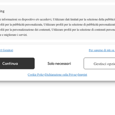
PERUGIA
ing
Tirante,Thiago Agustin ARG 69
 informazioni su dispositivo e/o accedervi, Utilizzare dati limitati per la selezione della pubblici
Royer,Valentin FRA 71
fili per la pubblicità personalizzata, Utilizzare profili per la selezione di pubblicità personalizzat
fili per la personalizzazione dei contenuti, Utilizzare profili per la selezione di contenuti persona
 e migliorare i servizi.
alità
Semp
0 fornitori
Per saperne di più su
 combinare dati provenienti da altre fonti di dati, Collegare diversi dispositivi,
re i dispositivi in base alle informazioni trasmesse automaticamente.
Continua
Solo necessari
Gestisci opzi
re la sicurezza, prevenire e rilevare frodi, correggere errori,
Cookie Policy
Dichiarazione sulla Privacy
Imprint
 e presentare pubblicità e contenuto, Salvare e comunicare le
Semp
sulla privacy.