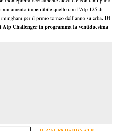
con montepremi decisamente elevato e con tanti punti
Appuntamento imperdibile quello con l’Atp 125 di
Di
irmingham per il primo torneo dell’anno su erba.
i sei Atp Challenger in programma la ventiduesima
IL CALENDARIO ATP