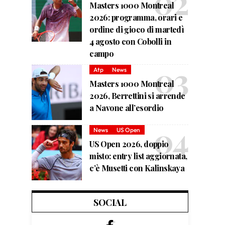
Masters 1000 Montreal
2026: programma, orari e
ordine di gioco di martedì
4 agosto con Cobolli in
campo
Atp
News
Masters 1000 Montreal
2026, Berrettini si arrende
a Navone all’esordio
News
US Open
US Open 2026, doppio
misto: entry list aggiornata,
c’è Musetti con Kalinskaya
SOCIAL