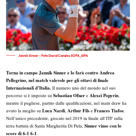
Jannik Sinner - Foto David Canales SOPA_SIPA
Torna in campo Jannik Sinner e lo farà contro Andrea
Pellegrino, nel match valevole per gli ottavi di finale
Internazionali d’Italia.
Il numero uno del mondo nel suo
Sebastian Ofner
Alexei Popyrin
percorso si è imposto su
e
,
mentre il pugliese, partito dalle qualificazioni, nel main draw ha
Luca Nardi
Arthur Fils
Frances Tiafoe
avuto la meglio su
,
e
.
Nell’unico precedente, giocato nel 2019 in finale all’ITF sulla
Sinner vinse con lo
terra battuta di Santa Margherita Di Pula,
score di 6-1 6-1
.