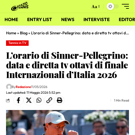
Aa
HOME
ENTRY LIST
NEWS
INTERVISTE
EDITOR
Home
»
Blog
»
L’orario di Sinner-Pellegrino: data e diretta tv ottavi di finale Internazionali d’Italia 2026
Tennis in TV
L’orario di Sinner-Pellegrino:
data e diretta tv ottavi di finale
Internazionali d’Italia 2026
By
Redazione
11/05/2026
Last updated: 11 Maggio 2026 5:52 pm
1 Min Read