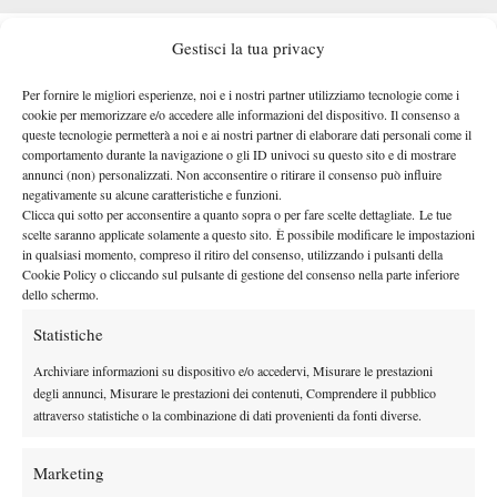
QUANDO E DOVE SEGUIRE IL MATCH
Gestisci la tua privacy
martedì 12
La sfida tra Sinner e Pellegrino andrà in scena
Per fornire le migliori esperienze, noi e i nostri partner utilizziamo tecnologie come i
maggio sul Campo Centrale non prima delle ore 15.00.
La
cookie per memorizzare e/o accedere alle informazioni del dispositivo. Il consenso a
queste tecnologie permetterà a noi e ai nostri partner di elaborare dati personali come il
diretta televisiva è affidata a Sky Sport, che trasmetterà l’incontro
comportamento durante la navigazione o gli ID univoci su questo sito e di mostrare
su Sky Sport Tennis (203), Sky Sport Uno (201) e Sky Sport
annunci (non) personalizzati. Non acconsentire o ritirare il consenso può influire
Arena (204). Sarà inoltre possibile seguire la sfida anche in
negativamente su alcune caratteristiche e funzioni.
Clicca qui sotto per acconsentire a quanto sopra o per fare scelte dettagliate. Le tue
streaming tramite le piattaforme Sky Go (gratis per gli utenti
scelte saranno applicate solamente a questo sito. È possibile modificare le impostazioni
Sky), NOW (previo abbonamento) e Tennis Tv (previo
in qualsiasi momento, compreso il ritiro del consenso, utilizzando i pulsanti della
Il match sarà visibile anche in chiaro su TV8
abbonamento).
.
Cookie Policy o cliccando sul pulsante di gestione del consenso nella parte inferiore
dello schermo.
Statistiche
Archiviare informazioni su dispositivo e/o accedervi, Misurare le prestazioni
degli annunci, Misurare le prestazioni dei contenuti, Comprendere il pubblico
attraverso statistiche o la combinazione di dati provenienti da fonti diverse.
DI TENDENZA
Marketing
News