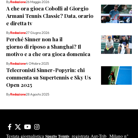
By
Redazione
26 Maggio 2026
A che ora gioca Cobolli al Giorgio
Armani Tennis Classic? Data, orario
e diretta tv
By
Redazione
27 Giugno 2026
Perché Sinner non ha il
giorno di riposo a Shanghai? Il
motivo e a che ora gioca domenica
By
Redazione
4 Ottobre 2025
Telecronisti Sinner-Popyrin: chi
commenta su Supertennis e Sky Us
Open 2025
By
Redazione
28 Agosto 2025
Testata giornalistica
registrata Aut-Trib Milano n°
Spazio Tennis