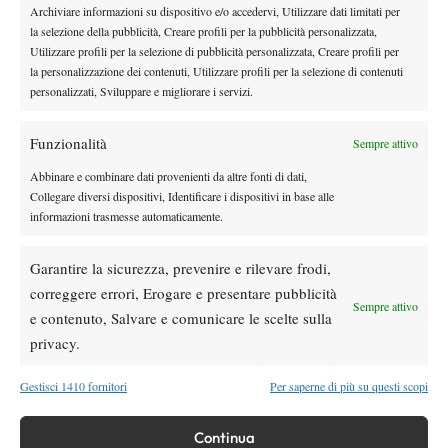
Rusedski sul futuro di Alcaraz: “Non
Archiviare informazioni su dispositivo e/o accedervi, Utilizzare dati limitati per
giocherà lo US Open, forse non lo vedremo
la selezione della pubblicità, Creare profili per la pubblicità personalizzata,
più nel 2026”
Utilizzare profili per la selezione di pubblicità personalizzata, Creare profili per
la personalizzazione dei contenuti, Utilizzare profili per la selezione di contenuti
Atp
News
personalizzati, Sviluppare e migliorare i servizi.
Masters 1000 Montreal 2026, Musetti: “Mi
manca ancora la costanza, fa male rivivere
Funzionalità
Sempre attivo
sempre le stesse sensazioni”
Abbinare e combinare dati provenienti da altre fonti di dati,
Atp
News
Collegare diversi dispositivi, Identificare i dispositivi in base alle
Effetto Montreal: forfait e sorprese
informazioni trasmesse automaticamente.
spazzano via la Top 10, Shelton prova a
resistere
Garantire la sicurezza, prevenire e rilevare frodi,
News
correggere errori, Erogare e presentare pubblicità
Sempre attivo
Dalle porte dell’eliminazione alla gloria:
e contenuto, Salvare e comunicare le scelte sulla
Norrie scrive la sua favola a Montreal,
privacy.
rimonta folle su de Minaur
Gestisci 1410 fornitori
Per saperne di più su questi scopi
SOCIAL
Continua