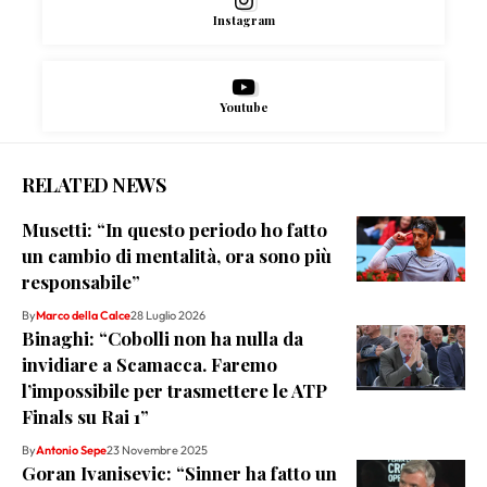
Instagram
Youtube
RELATED NEWS
Musetti: “In questo periodo ho fatto
un cambio di mentalità, ora sono più
responsabile”
By
Marco della Calce
28 Luglio 2026
Binaghi: “Cobolli non ha nulla da
invidiare a Scamacca. Faremo
l’impossibile per trasmettere le ATP
Finals su Rai 1”
By
Antonio Sepe
23 Novembre 2025
Goran Ivanisevic: “Sinner ha fatto un