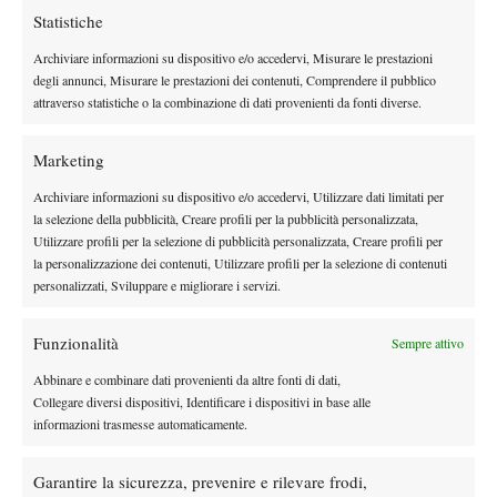
Aliassime raggiunge il quarto quarto di finale in un Major, a tre
Statistiche
anni di distanza dagli Australian Open 2022, e sale al numero 18
Archiviare informazioni su dispositivo e/o accedervi, Misurare le prestazioni
della classifica live ATP. Rublev dovrà rimandare il suo tentativo
degli annunci, Misurare le prestazioni dei contenuti, Comprendere il pubblico
di raggiungere l’11° quarto di finale Slam della carriera.
attraverso statistiche o la combinazione di dati provenienti da fonti diverse.
Marketing
Archiviare informazioni su dispositivo e/o accedervi, Utilizzare dati limitati per
la selezione della pubblicità, Creare profili per la pubblicità personalizzata,
Utilizzare profili per la selezione di pubblicità personalizzata, Creare profili per
DI TENDENZA
la personalizzazione dei contenuti, Utilizzare profili per la selezione di contenuti
personalizzati, Sviluppare e migliorare i servizi.
Atp
News
Ritiro Alcaraz da Cincinnati, US Open a
Funzionalità
rischio?
Sempre attivo
Abbinare e combinare dati provenienti da altre fonti di dati,
Collegare diversi dispositivi, Identificare i dispositivi in base alle
Atp
News
informazioni trasmesse automaticamente.
Masters 1000 Montreal 2026: cade un altro
italiano, Sonego subito fuori
Garantire la sicurezza, prevenire e rilevare frodi,