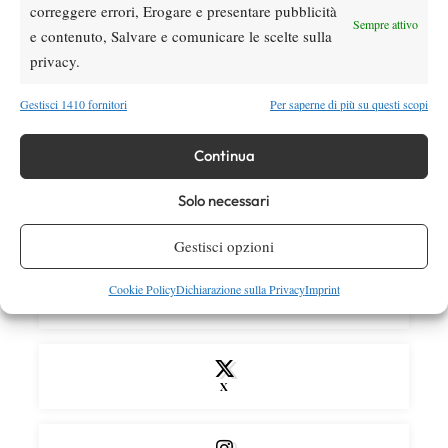
correggere errori, Erogare e presentare pubblicità
Atp
News
Sempre attivo
e contenuto, Salvare e comunicare le scelte sulla
Draper torna in campo ma si arrende ad
privacy.
Atmane: lacrime a Montreal dopo il rientro
Gestisci 1410 fornitori
Per saperne di più su questi scopi
Atp
News
Masters 1000 Montreal 2026: programma,
Continua
orari e ordine di gioco di mercoledì 5
agosto con Musetti in campo
Solo necessari
SOCIAL
Gestisci opzioni
Cookie Policy
Dichiarazione sulla Privacy
Imprint
Facebook
X