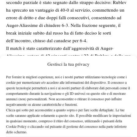
secondo parziale è stato segnato dallo strappo decisivo: Rublev
ha sprecato un vantaggio di 40-0 al servizio, commettendo un
errore di dritto e due doppi falli consecutivi, consentendo ad
Auger-Aliassime di chiudere 6-3. Nella frazione seguente, il
break iniziale subito dal russo ha di fatto deciso le sorti
dell’incontro, chiuso dal canadese per 6-4.
Il match è stato caratterizzato dall’aggressività di Auger-
Aliassime, autore di 42 vincenti contro i 22 di Rublev, e dalla sua
solidità mentale nei momenti cruciali. Al termine della partita, il
Gestisci la tua privacy
canadese ha dichiarato: “
Rimanere calmo e composto nel
Per fornire le migliori esperienze, noi e i nostri partner utilizziamo tecnologie come i
momento di chiudere il match è stata la chiave. Ho avuto molti
cookie per memorizzare e/o accedere alle informazioni del dispositivo. Il consenso a
match duri con Andrey in passato. A volte ero in vantaggio,
queste tecnologie permetterà a noi e ai nostri partner di elaborare dati personali come il
comportamento durante la navigazione o gli ID univoci su questo sito e di mostrare
come oggi, e lui riusciva a rimontare. Per me era molto
annunci (non) personalizzati. Non acconsentire o ritirare il consenso può influire
importante restare avanti e continuare a mettere pressione fino
negativamente su alcune caratteristiche e funzioni.
all’ultimo punto”.
Clicca qui sotto per acconsentire a quanto sopra o per fare scelte dettagliate. Le tue
scelte saranno applicate solamente a questo sito. È possibile modificare le impostazioni
Rublev, invece, ha mostrato nervosismo in alcuni momenti
in qualsiasi momento, compreso il ritiro del consenso, utilizzando i pulsanti della
chiave, commettendo errori non forzati che hanno permesso al
Cookie Policy o cliccando sul pulsante di gestione del consenso nella parte inferiore
canadese di prendere il largo. Con questa vittoria, Auger-
dello schermo.