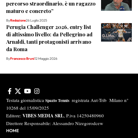
percorso straordinario, è un ragazzo
maturo e concreto”
By
Redazione
26 Luglio 2025
Perugia Challenger 2026, entry list
di altissimo livello: da Pellegrino ad
Arnaldi, tanti protagonisti arrivano
da Roma
By
Francesco Bruni
12 Maggio 2026
Testata giornalistica
registrata Aut-Trib Milano n°
Spazio Tennis
10268 del 15/09/2025
VIBES MEDIA SRL
Editore:
, P.iva 14250480960
Direttore Responsabile: Alessandro Nizegorodcew
HOME