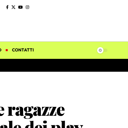
O
CONTATTI
le ragazze
ale dei play-