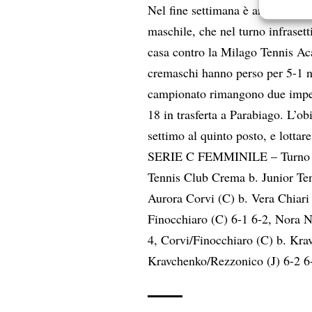
Garanti
Nel fine settimana è anche arriv
Erogare
maschile, che nel turno infraset
scelte 
casa contro la Milago Tennis A
cremaschi hanno perso per 5-1 ne
campionato rimangono due impegn
18 in trasferta a Parabiago. L’obi
settimo al quinto posto, e lottare
SERIE C FEMMINILE – Turno fin
Tennis Club Crema b. Junior Ten
Aurora Corvi (C) b. Vera Chiari 
Finocchiaro (C) 6-1 6-2, Nora N
4, Corvi/Finocchiaro (C) b. Krav
Kravchenko/Rezzonico (J) 6-2 6