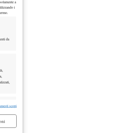
 solamente a
ilizzando i
hermo.
enti da
tà,
a,
lizzati,
re attivo
 questi scopi
oni