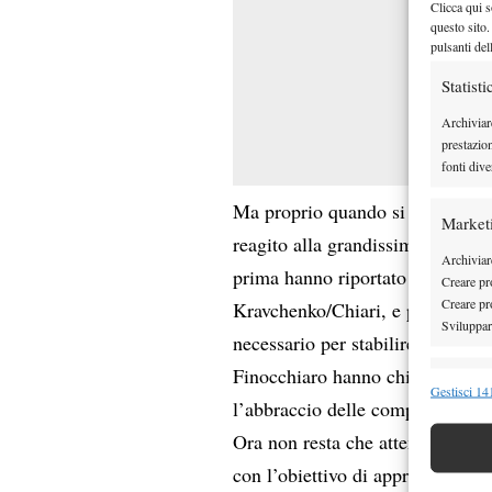
Clicca qui s
questo sito.
pulsanti del
Statisti
Archiviar
prestazio
fonti dive
Ma proprio quando si sono trova
Market
reagito alla grandissima. Merito
Archiviare
prima hanno riportato la sfida s
Creare pro
Creare pro
Kravchenko/Chiari, e poi hanno v
Sviluppare
necessario per stabilire la forma
Finocchiaro hanno chiuso per 6
Funzion
Gestisci 141
l’abbraccio delle compagne, ugua
Abbinare e
Ora non resta che attendere il no
Identifica
con l’obiettivo di approdare nell