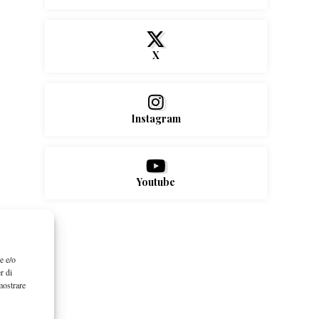
X
Instagram
Youtube
e e/o
r di
mostrare