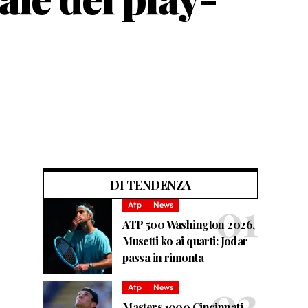
DI TENDENZA
Atp
News
ATP 500 Washington 2026,
Musetti ko ai quarti: Jodar
passa in rimonta
Atp
News
Masters 1000 Cincinnati