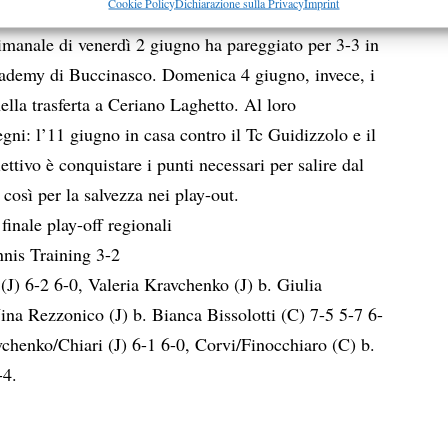
re la sicurezza, prevenire e rilevare frodi, correggere errori,
Cookie Policy
Dichiarazione sulla Privacy
Imprint
ato il primo punto in Serie B2 per la formazione
 e presentare pubblicità e contenuto, Salvare e comunicare le
Semp
timanale di venerdì 2 giugno ha pareggiato per 3-3 in
sulla privacy.
cademy di Buccinasco. Domenica 4 giugno, invece, i
lla trasferta a Ceriano Laghetto. Al loro
i: l’11 giugno in casa contro il Tc Guidizzolo e il
ettivo è conquistare i punti necessari per salire dal
 così per la salvezza nei play-out.
ale play-off regionali
nis Training 3-2
(J) 6-2 6-0, Valeria Kravchenko (J) b. Giulia
ina Rezzonico (J) b. Bianca Bissolotti (C) 7-5 5-7 6-
chenko/Chiari (J) 6-1 6-0, Corvi/Finocchiaro (C) b.
-4.