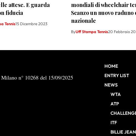
lle attese. E guarda
mondiali di wheelchair te
on fiducia
Scanzo un nuovo raduno 
nazionale
pa Tennis
15 Dicembre 2023
By
Uff Stampa Tennis
20 Febbraio 20
HOME
ENTRY LIST
b Milano n° 10268 del 15/09/2025
NEWS
WTA
ATP
CHALLENG
ITF
BILLIE JEA