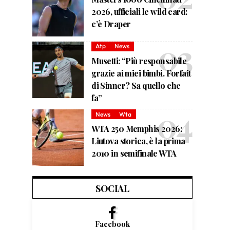
2026, ufficiali le wild card:
c’è Draper
Atp
News
Musetti: “Più responsabile
grazie ai miei bimbi. Forfait
di Sinner? Sa quello che
fa”
News
Wta
WTA 250 Memphis 2026:
Liutova storica, è la prima
2010 in semifinale WTA
SOCIAL
Facebook