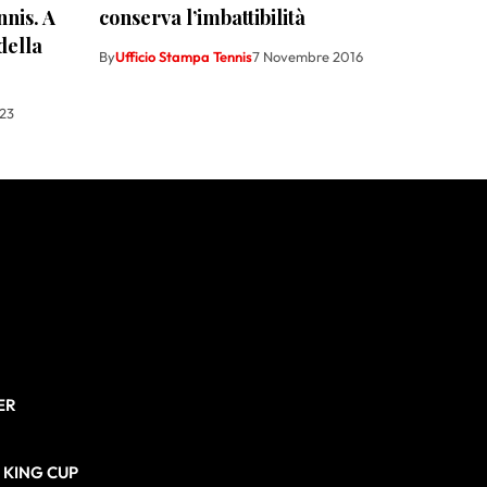
nnis. A
conserva l’imbattibilità
della
By
Ufficio Stampa Tennis
7 Novembre 2016
23
ER
N KING CUP