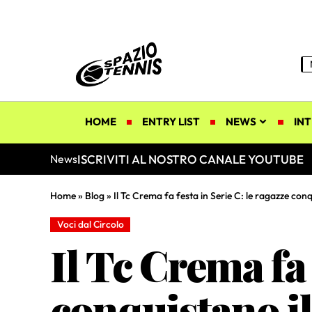
HOME
ENTRY LIST
NEWS
INT
ISCRIVITI AL NOSTRO CANALE YOUTUBE
News
Home
»
Blog
»
Il Tc Crema fa festa in Serie C: le ragazze conq
Voci dal Circolo
Il Tc Crema fa 
conquistano il