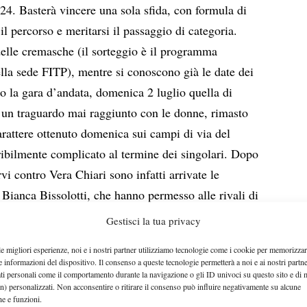
24. Basterà vincere una sola sfida, con formula di
il percorso e meritarsi il passaggio di categoria.
delle cremasche (il sorteggio è il programma
la sede FITP), mentre si conoscono già le date dei
o la gara d’andata, domenica 2 luglio quella di
e un traguardo mai raggiunto con le donne, rimasto
carattere ottenuto domenica sui campi di via del
rribilmente complicato al termine dei singolari. Dopo
i contro Vera Chiari sono infatti arrivate le
 Bianca Bissolotti, che hanno permesso alle rivali di
o punto dal successo.
Gestisci la tua privacy
le migliori esperienze, noi e i nostri partner utilizziamo tecnologie come i cookie per memorizzar
e informazioni del dispositivo. Il consenso a queste tecnologie permetterà a noi e ai nostri partne
ati personali come il comportamento durante la navigazione o gli ID univoci su questo sito e di 
n) personalizzati. Non acconsentire o ritirare il consenso può influire negativamente su alcune
che e funzioni.