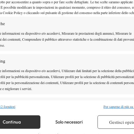
otto per acconsentire a quanto sopra o per fare scelte dettagliate. Le tue scelte saranno applicate
 È possibile modificare le impostazioni in qualsiasi momento, compreso il ritiro del consenso, ut
la Cookie Policy o cliccando sul pulsante di gestione del consenso nella parte inferiore dello sc
che
e informazioni su dispositivo e/o accedervi, Misurare le prestazioni degli annunci, Misurare le
ni dei contenuti, Comprendere il pubblico attraverso statistiche o la combinazione di dati proveni
rse.
te spalle al muro, le ragazze del Tc Crema hanno
ing
 soprattutto della coppia Corvi/Finocchiaro, le quali
 informazioni su dispositivo e/o accedervi, Utilizzare dati limitati per la selezione della pubblici
ul 2-2 vincendo facilmente il doppio contro il duo
fili per la pubblicità personalizzata, Utilizzare profili per la selezione di pubblicità personalizzat
fili per la personalizzazione dei contenuti, Utilizzare profili per la selezione di contenuti persona
into anche il doppio di spareggio, diventato
 e migliorare i servizi.
zione qualificata per l’ultima fase. Corvi e
-2 6-4 contro Kravchenko/Rezzonico e hanno raccolto
alità
Semp
2 fornitori
Per saperne di più su
lmente preziose grazie al sostegno dato dagli spalti.
 combinare dati provenienti da altre fonti di dati, Collegare diversi dispositivi,
me dell’avversaria e prepararsi a dovere per la sfida,
re i dispositivi in base alle informazioni trasmesse automaticamente.
Continua
Solo necessari
Gestisci opzi
e divisioni nazionali.