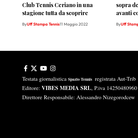
Club Tennis Ceriano in una
sopra de
stagione tutta da scoprire
avanti c
By
Uff Stampa Tennis
11 Maggio 2022
By
Uff Stam
Testata giornalistica
registrata Aut-Tri
Spazio Tennis
VIBES MEDIA SRL
Editore:
, P.iva 14250480960
Direttore Responsabile: Alessandro Nizegorodcew