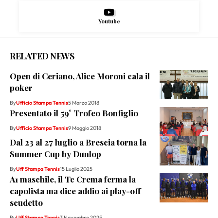
Youtube
RELATED NEWS
Open di Ceriano, Alice Moroni cala il
poker
By
Ufficio Stampa Tennis
5 Marzo 2018
Presentato il 59° Trofeo Bonfiglio
By
Ufficio Stampa Tennis
9 Maggio 2018
Dal 23 al 27 luglio a Brescia torna la
Summer Cup by Dunlop
By
Uff Stampa Tennis
15 Luglio 2025
A1 maschile, il Tc Crema ferma la
capolista ma dice addio ai play-off
scudetto
By
Uff Stampa Tennis
3 Novembre 2025