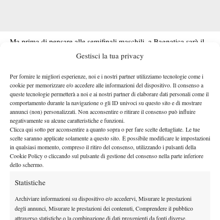
Ma prima di pensare alle semifinali maschili, a Bagnatica sarà il
turno delle ragazze, con due sfide – entrambe alle 18.30 – che si
Gestisci la tua privacy
annunciano interessanti ed equilibrate. Nella parte alta del
Per fornire le migliori esperienze, noi e i nostri partner utilizziamo tecnologie come i
tabellone a contendersi un posto in finale sono arrivate la 2.2
cookie per memorizzare e/o accedere alle informazioni del dispositivo. Il consenso a
varesina Samira De Stefano, numero uno del tabellone nonché
queste tecnologie permetterà a noi e ai nostri partner di elaborare dati personali come il
una delle sole due italiane capaci lo scorso maggio di superare le
comportamento durante la navigazione o gli ID univoci su questo sito e di mostrare
annunci (non) personalizzati. Non acconsentire o ritirare il consenso può influire
qualificazioni del prestigioso Trofeo Bonfiglio (gli Internazionali
negativamente su alcune caratteristiche e funzioni.
d’Italia juniores del Tennis Club Milano), e la 2.4 Chiara
Clicca qui sotto per acconsentire a quanto sopra o per fare scelte dettagliate. Le tue
scelte saranno applicate solamente a questo sito. È possibile modificare le impostazioni
Giaquinta. L’altro posto in finale sarà invece in palio nel duello
in qualsiasi momento, compreso il ritiro del consenso, utilizzando i pulsanti della
fra la finalista del 2021 Elisa Visentin e la bergamasca di origini
Cookie Policy o cliccando sul pulsante di gestione del consenso nella parte inferiore
indiane Parneet Kaur. La prima, terza testa di serie, ha rischiato
dello schermo.
grosso contro la mancina Ottavia Massetti, riuscendo però a
Statistiche
rimontare uno svantaggio di 7-5 3-0 e a raddrizzare al long tie-
Archiviare informazioni su dispositivo e/o accedervi, Misurare le prestazioni
break decisivo una giornata piuttosto grigia (5-7 6-3 10/6 il
degli annunci, Misurare le prestazioni dei contenuti, Comprendere il pubblico
punteggio finale). La seconda, invece, ha firmato la sorpresa di
attraverso statistiche o la combinazione di dati provenienti da fonti diverse.