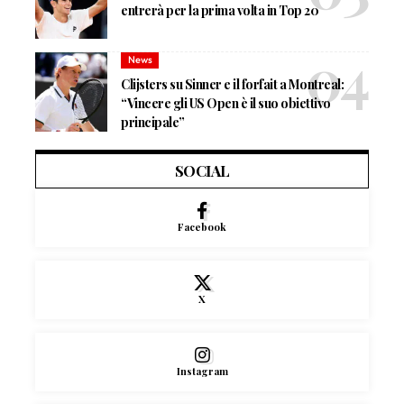
entrerà per la prima volta in Top 20
News
Clijsters su Sinner e il forfait a Montreal:
“Vincere gli US Open è il suo obiettivo
principale”
SOCIAL
Facebook
X
Instagram