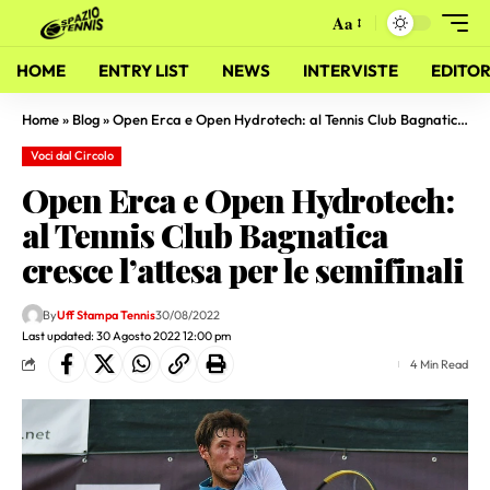
Aa
HOME
ENTRY LIST
NEWS
INTERVISTE
EDITOR
Home
»
Blog
»
Open Erca e Open Hydrotech: al Tennis Club Bagnatica cresce l’attesa per le semifinali
Voci dal Circolo
Open Erca e Open Hydrotech:
al Tennis Club Bagnatica
cresce l’attesa per le semifinali
By
Uff Stampa Tennis
30/08/2022
Last updated: 30 Agosto 2022 12:00 pm
4 Min Read