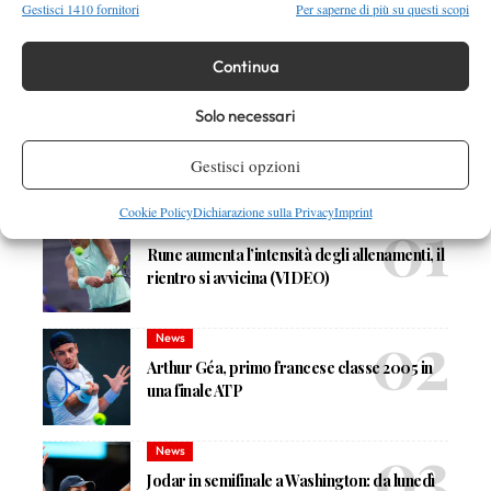
Gestisci 1410 fornitori
Per saperne di più su questi scopi
TAGGED:
Tennis Bagnatica
Continua
Solo necessari
Gestisci opzioni
DI TENDENZA
Cookie Policy
Dichiarazione sulla Privacy
Imprint
News
Rune aumenta l’intensità degli allenamenti, il
rientro si avvicina (VIDEO)
News
Arthur Géa, primo francese classe 2005 in
una finale ATP
News
Jodar in semifinale a Washington: da lunedì