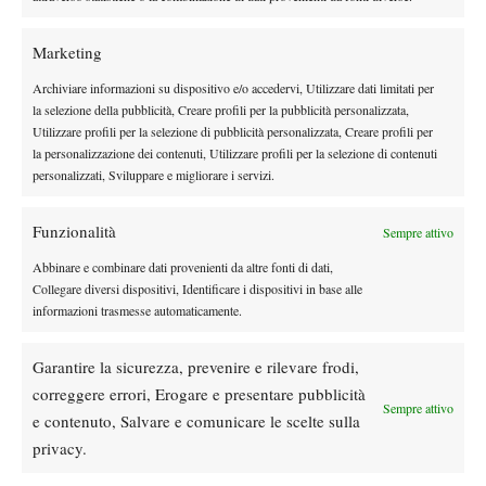
giornata rifilando un secco 6-2 6-1 alla testa di serie numero due
Valentina Lia, 2.2 milanese tesserata al Città dei Mille. Alle 18.30
Marketing
andrà a caccia di una nuova impresa. Mercoledì le finali: alle
Archiviare informazioni su dispositivo e/o accedervi, Utilizzare dati limitati per
18.30 l’ultimo atto dell’Open femminile Hydrotech, alle 20.30 il
la selezione della pubblicità, Creare profili per la pubblicità personalizzata,
duello che incoronerà il vincitore dell’Open maschile Erca. In
Utilizzare profili per la selezione di pubblicità personalizzata, Creare profili per
caso di pioggia le sfide verranno disputate su campi in cemento
la personalizzazione dei contenuti, Utilizzare profili per la selezione di contenuti
al coperto, sempre con ingresso gratuito.
personalizzati, Sviluppare e migliorare i servizi.
RISULTATI
Open maschile Erca
Funzionalità
Sempre attivo
Quarti di finale: Pontoglio b. Melisi 6-3 6-0, Dal Santo b. Turco
Abbinare e combinare dati provenienti da altre fonti di dati,
6-2 7-6, Ornago b. Cadenasso 6-2 6-1, Kestelboim b. Cavalleri
Collegare diversi dispositivi, Identificare i dispositivi in base alle
6-2 6-1.
informazioni trasmesse automaticamente.
Open femminile Hydrotech
Quarti di finale: De Stefano b. Pauzzi 6-1 6-3, Giaquinta b.
Garantire la sicurezza, prevenire e rilevare frodi,
Ivaldo 6-3 6-4, Visentin b. Massetti 5-7 6-3 10/6, Kaur b. Lia 6-2
correggere errori, Erogare e presentare pubblicità
Sempre attivo
6-1.
e contenuto, Salvare e comunicare le scelte sulla
privacy.