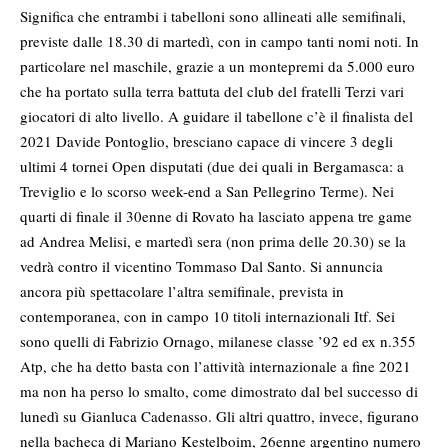
Significa che entrambi i tabelloni sono allineati alle semifinali,
previste dalle 18.30 di martedì, con in campo tanti nomi noti. In
particolare nel maschile, grazie a un montepremi da 5.000 euro
che ha portato sulla terra battuta del club del fratelli Terzi vari
giocatori di alto livello. A guidare il tabellone c’è il finalista del
2021 Davide Pontoglio, bresciano capace di vincere 3 degli
ultimi 4 tornei Open disputati (due dei quali in Bergamasca: a
Treviglio e lo scorso week-end a San Pellegrino Terme). Nei
quarti di finale il 30enne di Rovato ha lasciato appena tre game
ad Andrea Melisi, e martedì sera (non prima delle 20.30) se la
vedrà contro il vicentino Tommaso Dal Santo. Si annuncia
ancora più spettacolare l’altra semifinale, prevista in
contemporanea, con in campo 10 titoli internazionali Itf. Sei
sono quelli di Fabrizio Ornago, milanese classe ’92 ed ex n.355
Atp, che ha detto basta con l’attività internazionale a fine 2021
ma non ha perso lo smalto, come dimostrato dal bel successo di
lunedì su Gianluca Cadenasso. Gli altri quattro, invece, figurano
nella bacheca di Mariano Kestelboim, 26enne argentino numero