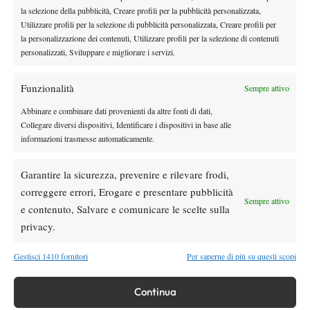
Arnaldi apre sul Centrale
la selezione della pubblicità, Creare profili per la pubblicità personalizzata,
Utilizzare profili per la selezione di pubblicità personalizzata, Creare profili per
Atp
News
la personalizzazione dei contenuti, Utilizzare profili per la selezione di contenuti
Masters 1000 Montreal 2026: Darderi
personalizzati, Sviluppare e migliorare i servizi.
rimonta Shang e vola agli ottavi
Funzionalità
Sempre attivo
Atp
News
Abbinare e combinare dati provenienti da altre fonti di dati,
Masters 1000 Montreal 2026: medical time
Collegare diversi dispositivi, Identificare i dispositivi in base alle
out per Shang contro Darderi
informazioni trasmesse automaticamente.
Garantire la sicurezza, prevenire e rilevare frodi,
News
Wta
correggere errori, Erogare e presentare pubblicità
WTA 1000 Toronto 2026: pioggia pesante,
Sempre attivo
e contenuto, Salvare e comunicare le scelte sulla
gioco sospeso
privacy.
Gestisci 1410 fornitori
Per saperne di più su questi scopi
SOCIAL
Continua
Facebook