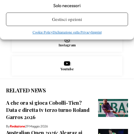
Solo necessari
Gestisci opzioni
X
Cookie Policy
Dichiarazione sulla Privacy
Imprint
Instagram
Youtube
RELATED NEWS
A che ora si gioca Cobolli-Tien?
Data e diretta tv terzo turno Roland
Garros 2026
By
Redazione
29 Maggio 2026
Australian Open 2026: Alcaraz ai