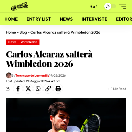
Aa
HOME
ENTRY LIST
NEWS
INTERVISTE
EDITOR
Home
»
Blog
»
Carlos Alcaraz salterà Wimbledon 2026
News
Wimbledon
Carlos Alcaraz salterà
Wimbledon 2026
By
Tommaso de Laurentiis
19/05/2026
Last updated: 19 Maggio 2026 4:42 pm
1 Min Read