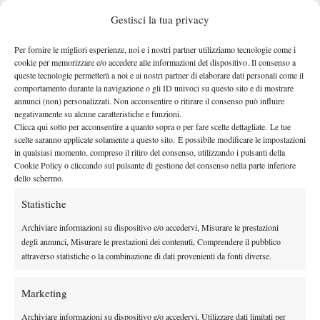
Gestisci la tua privacy
Per fornire le migliori esperienze, noi e i nostri partner utilizziamo tecnologie come i
L’ENTRY LIST DI WIMBLEDON
cookie per memorizzare e/o accedere alle informazioni del dispositivo. Il consenso a
FINO A QUANDO SINNER RESTERÀ NUMERO UNO DEL
queste tecnologie permetterà a noi e ai nostri partner di elaborare dati personali come il
MONDO
comportamento durante la navigazione o gli ID univoci su questo sito e di mostrare
annunci (non) personalizzati. Non acconsentire o ritirare il consenso può influire
negativamente su alcune caratteristiche e funzioni.
Clicca qui sotto per acconsentire a quanto sopra o per fare scelte dettagliate. Le tue
scelte saranno applicate solamente a questo sito. È possibile modificare le impostazioni
in qualsiasi momento, compreso il ritiro del consenso, utilizzando i pulsanti della
TAGGED:
Primo Piano
Cookie Policy o cliccando sul pulsante di gestione del consenso nella parte inferiore
dello schermo.
Statistiche
Archiviare informazioni su dispositivo e/o accedervi, Misurare le prestazioni
degli annunci, Misurare le prestazioni dei contenuti, Comprendere il pubblico
attraverso statistiche o la combinazione di dati provenienti da fonti diverse.
DI TENDENZA
Atp
News
Marketing
Masters 1000 Montreal 2026: programma,
orario e ordine di gioco venerdì 7 agosto.
Archiviare informazioni su dispositivo e/o accedervi, Utilizzare dati limitati per