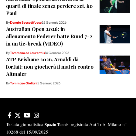
quarti di finale senza perdere set, ko
Paul
By
Donato Boccadifuoco
25 Gennaio 2026
Australian Open 2026: in
allenamento Federer batte Ruud 7-2
in un tie-break (VIDEO)
By
Tommaso de Laurentiis
16 Gennaio 2026
ATP Brisbane 2026, Arnaldi dà
forfait: non giocherà il match contro
Altmaier
By
Tommaso Giuliani
5 Gennaio 2026
Testata giornalistica
registrata Aut-Trib Milano n°
Spazio Tennis
10268 del 15/09/2025