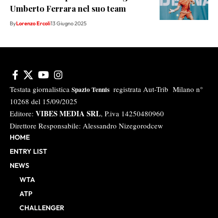
Umberto Ferrara nel suo team
By
Lorenzo Ercoli
13 Giugno 2025
Testata giornalistica
registrata Aut-Trib Milano n°
Spazio Tennis
10268 del 15/09/2025
VIBES MEDIA SRL
Editore:
, P.iva 14250480960
Direttore Responsabile: Alessandro Nizegorodcew
HOME
ENTRY LIST
NEWS
WTA
ATP
CHALLENGER