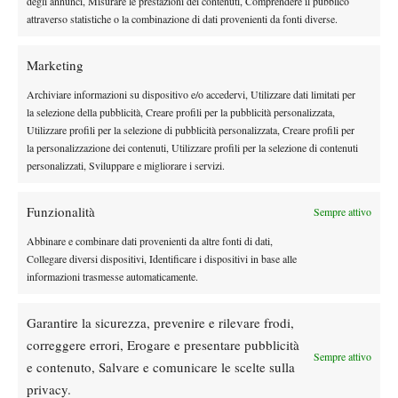
degli annunci, Misurare le prestazioni dei contenuti, Comprendere il pubblico
Federer, 117 (Australian Open)
attraverso statistiche o la combinazione di dati provenienti da fonti diverse.
Nadal, 116 (Roland Garros)
Marketing
Archiviare informazioni su dispositivo e/o accedervi, Utilizzare dati limitati per
la selezione della pubblicità, Creare profili per la pubblicità personalizzata,
Utilizzare profili per la selezione di pubblicità personalizzata, Creare profili per
la personalizzazione dei contenuti, Utilizzare profili per la selezione di contenuti
DI TENDENZA
personalizzati, Sviluppare e migliorare i servizi.
Atp
News
Funzionalità
Sempre attivo
Masters 1000 Montreal 2026: Darderi
rimonta Shang e vola agli ottavi
Abbinare e combinare dati provenienti da altre fonti di dati,
Collegare diversi dispositivi, Identificare i dispositivi in base alle
informazioni trasmesse automaticamente.
Atp
News
Masters 1000 Montreal 2026: medical time
Garantire la sicurezza, prevenire e rilevare frodi,
out per Shang contro Darderi
correggere errori, Erogare e presentare pubblicità
Sempre attivo
e contenuto, Salvare e comunicare le scelte sulla
News
Wta
privacy.
WTA 1000 Toronto 2026: pioggia pesante,