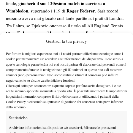
giocherà il suo 120esimo match in carriera a
finale,
Wimbledon
Roger Federer
, superando i 119 di
. Sarà record:
nessuno aveva mai giocato così tante partite sui prati di Londra.
Tra l’altro, se Djokovic ottenesse il titolo all’All England Tennis
Federer cesserebbe anche di essere l’unico giocatore con
Club,
8 trofei di Wimbledon
.
Gestisci la tua privacy
Non solo: la statistica fa ancora più impressione se si considera
Per fornire le migliori esperienze, noi e i nostri partner utilizziamo tecnologie come i
Djokovic detiene anche il numero di maggior
che proprio
cookie per memorizzare e/o accedere alle informazioni del dispositivo. Il consenso a
partite in assoluto giocate in uno Slam, pari a, indovinate un
queste tecnologie permetterà a noi e ai nostri partner di elaborare dati personali come il
po’, 121, ottenuto al Roland Garros
comportamento durante la navigazione o gli ID univoci su questo sito e di mostrare
. Insomma, l’ultimo dei Big
annunci (non) personalizzati. Non acconsentire o ritirare il consenso può influire
3 non ha ancora finito di stabilire primati e, mentre gli altri due
negativamente su alcune caratteristiche e funzioni.
big sono fuori da un pezzo, lui continua a giocare, con la stessa
Clicca qui sotto per acconsentire a quanto sopra o per fare scelte dettagliate. Le tue
scelte saranno applicate solamente a questo sito. È possibile modificare le impostazioni
fame di quanto era un ragazzino. Ormai sono finite le parole per
in qualsiasi momento, compreso il ritiro del consenso, utilizzando i pulsanti della
descrivere l’immensità di questo giocatore.
Cookie Policy o cliccando sul pulsante di gestione del consenso nella parte inferiore
La Top 5 dei maggiori match giocati a livello Slam:
dello schermo.
Djokovic, 121 (Roland Garros)
Statistiche
Djokovic, 119 (Wimbledon)
Archiviare informazioni su dispositivo e/o accedervi, Misurare le prestazioni
Federer, 119 (Wimbledon)