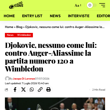
Aa
HOME
ENTRY LIST
NEWS
INTERVISTE
EDITOR
Home
»
Blog
»
Djokovic, nessuno come lui: contro Auger-Aliassime la partita numero 120 a Wimbledon
News
Wimbledon
Djokovic, nessuno come lui:
contro Auger-Aliassime la
partita numero 120 a
Wimbledon
By
Jacopo Di Lorenzo
07/07/2026
Last updated: 7 Luglio 2026 10:40 am
2 Min Read