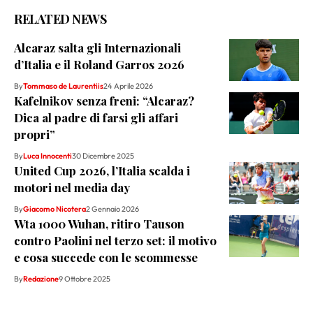
RELATED NEWS
Alcaraz salta gli Internazionali
d’Italia e il Roland Garros 2026
By
Tommaso de Laurentiis
24 Aprile 2026
Kafelnikov senza freni: “Alcaraz?
Dica al padre di farsi gli affari
propri”
By
Luca Innocenti
30 Dicembre 2025
United Cup 2026, l’Italia scalda i
motori nel media day
By
Giacomo Nicotera
2 Gennaio 2026
Wta 1000 Wuhan, ritiro Tauson
contro Paolini nel terzo set: il motivo
e cosa succede con le scommesse
By
Redazione
9 Ottobre 2025