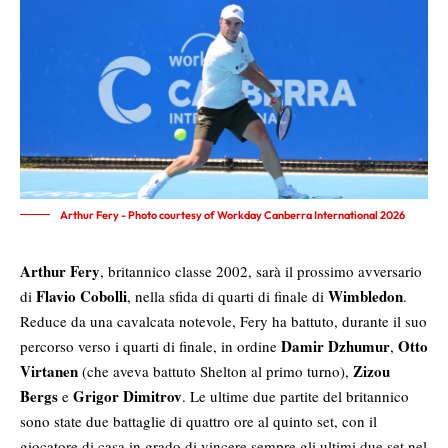
Arthur Fery - Photo courtesy of Workday Canberra International 2026
Arthur Fery
, britannico classe 2002, sarà il prossimo avversario
Flavio Cobolli
Wimbledon
di
, nella sfida di quarti di finale di
.
Reduce da una cavalcata notevole, Fery ha battuto, durante il suo
Damir Dzhumur
Otto
percorso verso i quarti di finale, in ordine
,
Virtanen
Zizou
(che aveva battuto Shelton al primo turno),
Bergs
Grigor Dimitrov
e
. Le ultime due partite del britannico
sono state due battaglie di quattro ore al quinto set, con il
giocatore di casa in grado di vincere sempre gli ultimi due set nel