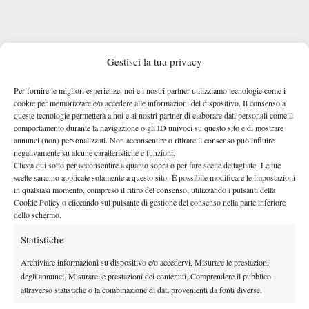
Preannuncia spettacolo dunque lo scontro con il nostro Cobolli
Gestisci la tua privacy
Alex De
che, dopo aver eliminato la testa di serie n. 6 del torneo
Per fornire le migliori esperienze, noi e i nostri partner utilizziamo tecnologie come i
Minaur
con un netto 3-0 (che nasconde però momenti di dura
cookie per memorizzare e/o accedere alle informazioni del dispositivo. Il consenso a
lotta), cercherà di superare pure l’insidia Fery. Il n. 114 ATP non
queste tecnologie permetterà a noi e ai nostri partner di elaborare dati personali come il
comportamento durante la navigazione o gli ID univoci su questo sito e di mostrare
è da sottovalutare su erba, si muove bene e ha già battuto Flavio,
annunci (non) personalizzati. Non acconsentire o ritirare il consenso può influire
Australian Open
proprio nella stagione 2026, agli
, con un 3-0 al
negativamente su alcune caratteristiche e funzioni.
primo turno. Interpellato in conferenza stampa al riguardo, ha
Clicca qui sotto per acconsentire a quanto sopra o per fare scelte dettagliate. Le tue
scelte saranno applicate solamente a questo sito. È possibile modificare le impostazioni
affermato: “
Sarà un match molto, molto difficile, e anche molto
in qualsiasi momento, compreso il ritiro del consenso, utilizzando i pulsanti della
diverso rispetto all’Australia
“. “
Le condizioni di gioco sono
Cookie Policy o cliccando sul pulsante di gestione del consenso nella parte inferiore
dello schermo.
completamente diverse e sono sicuro che lui qui sarà al 100%
delle sue potenzialità
“. Infine, conclude: “
A Melbourne avevo
Statistiche
giocato molto bene. Sentivo di aver dominato il match. Faremo
Archiviare informazioni su dispositivo e/o accedervi, Misurare le prestazioni
uso di quell’esperienza in vista di mercoledì
“.
degli annunci, Misurare le prestazioni dei contenuti, Comprendere il pubblico
attraverso statistiche o la combinazione di dati provenienti da fonti diverse.