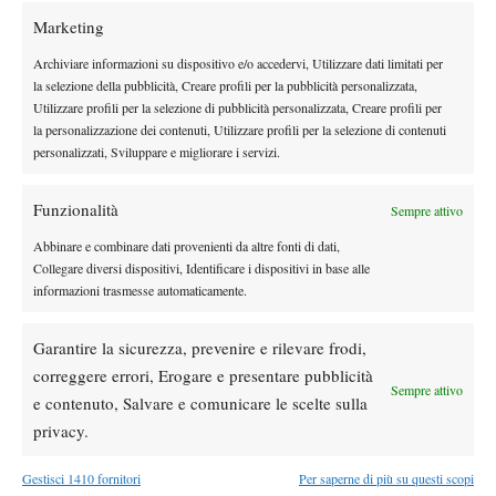
Marketing
Archiviare informazioni su dispositivo e/o accedervi, Utilizzare dati limitati per
la selezione della pubblicità, Creare profili per la pubblicità personalizzata,
DI TENDENZA
Utilizzare profili per la selezione di pubblicità personalizzata, Creare profili per
la personalizzazione dei contenuti, Utilizzare profili per la selezione di contenuti
Atp
News
personalizzati, Sviluppare e migliorare i servizi.
Sinner, check-up di quattro ore a Milano:
prevenzione e controlli in vista della tournée
americana
Funzionalità
Sempre attivo
Le Interviste
News
Abbinare e combinare dati provenienti da altre fonti di dati,
Collegare diversi dispositivi, Identificare i dispositivi in base alle
Dal successo su Federer al presente a
informazioni trasmesse automaticamente.
Panama: il racconto di Diego De Vecchis tra
tennis e padel
Garantire la sicurezza, prevenire e rilevare frodi,
Atp
News
correggere errori, Erogare e presentare pubblicità
Auger-Aliassime: “Bisogna rendere i
Sempre attivo
e contenuto, Salvare e comunicare le scelte sulla
Masters 1000 più sostenibili per tutti”
privacy.
Atp
News
Gestisci 1410 fornitori
Per saperne di più su questi scopi