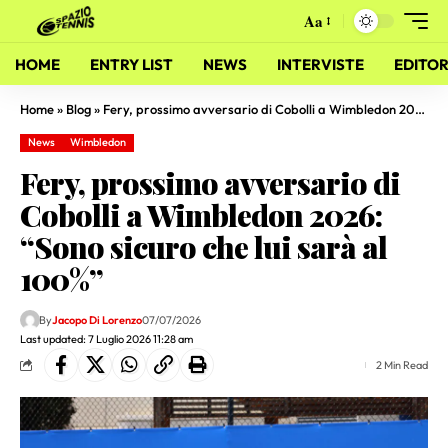
Aa
HOME
ENTRY LIST
NEWS
INTERVISTE
EDITOR
Home
»
Blog
»
Fery, prossimo avversario di Cobolli a Wimbledon 2026: “Sono sicuro che lui sarà al 100%”
News
Wimbledon
Fery, prossimo avversario di
Cobolli a Wimbledon 2026:
“Sono sicuro che lui sarà al
100%”
By
Jacopo Di Lorenzo
07/07/2026
Last updated: 7 Luglio 2026 11:28 am
2 Min Read