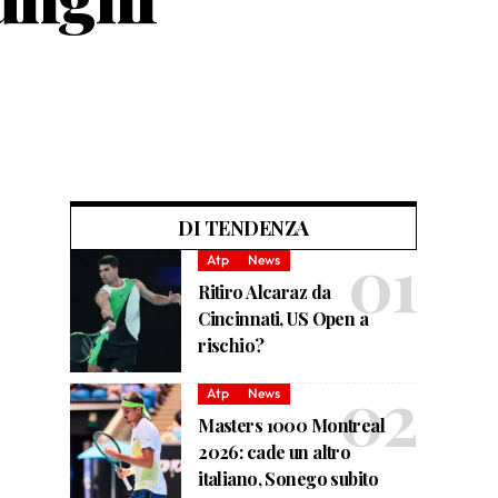
DI TENDENZA
Atp
News
Ritiro Alcaraz da
Cincinnati, US Open a
rischio?
Atp
News
Masters 1000 Montreal
2026: cade un altro
italiano, Sonego subito