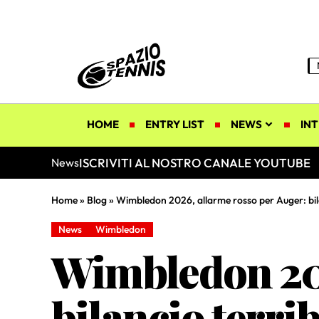
HOME
ENTRY LIST
NEWS
INT
ISCRIVITI AL NOSTRO CANALE YOUTUBE
News
Home
»
Blog
»
Wimbledon 2026, allarme rosso per Auger: bilan
News
Wimbledon
Wimbledon 202
bilancio terrib