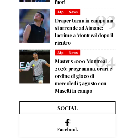
fuori
Atp
News
Draper torna in campo ma
si arrende ad Atmane:
lacrime a Montreal dopo il
rientro
Atp
News
Masters 1000 Montreal
2026: programma, orari e
ordine di gioco di
mercoledì 5 agosto con
Musetti in campo
SOCIAL
Facebook