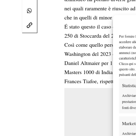
nei quali raramente è riuscito a
che in quelli di minor prestigio
É stato questo il caso del tie b
250 di Stoccarda del 2019 e cont
Per fornire 
accedere all
Così come quello perso per 12-
elaborare d
annunci (no
Washington del 2023 e quello n
caratteristi
Daniel Altmaier per 11-9. Anche 
Clicca qui s
questo sito.
Masters 1000 di Indian Wells co
pulsanti del
Frances Tiafoe, rispettivamente 
Statisti
Archiviar
prestazio
fonti dive
Market
Archiviare