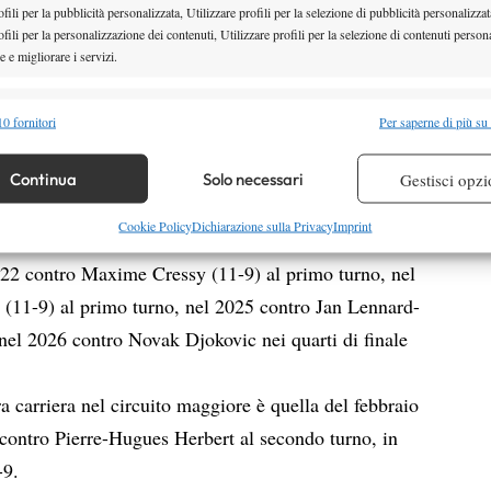
fili per la pubblicità personalizzata, Utilizzare profili per la selezione di pubblicità personalizzat
fili per la personalizzazione dei contenuti, Utilizzare profili per la selezione di contenuti persona
 e migliorare i servizi.
alità
Semp
0 fornitori
Per saperne di più su
 combinare dati provenienti da altre fonti di dati, Collegare diversi dispositivi,
re i dispositivi in base alle informazioni trasmesse automaticamente.
Continua
Solo necessari
Gestisci opzi
llo Slam londinese, in cui ha registrato numeri ancor
re la sicurezza, prevenire e rilevare frodi, correggere errori,
Cookie Policy
Dichiarazione sulla Privacy
Imprint
delle ultime cinque edizioni ha ceduto il passo nei
 e presentare pubblicità e contenuto, Salvare e comunicare le
Semp
2022 contro Maxime Cressy (11-9) al primo turno, nel
sulla privacy.
(11-9) al primo turno, nel 2025 contro Jan Lennard-
 nel 2026 contro Novak Djokovic nei quarti di finale
a carriera nel circuito maggiore è quella del febbraio
contro Pierre-Hugues Herbert al secondo turno, in
-9.