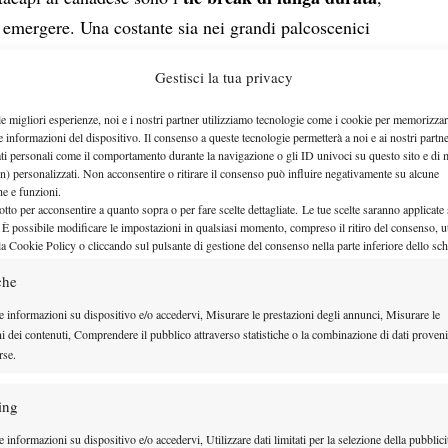
d emergere. Una costante sia nei grandi palcoscenici
condanna
, risultando una
in quasi tutte le occasioni.
Gestisci la tua privacy
reak perso 13-11 contro Matteo Berrettini nell’ATP
ro lo stesso azzurro in Laver Cup tre anni dopo.
le migliori esperienze, noi e i nostri partner utilizziamo tecnologie come i cookie per memorizzar
e informazioni del dispositivo. Il consenso a queste tecnologie permetterà a noi e ai nostri partne
10 contro Yosuke Watanuki nell’ATP 500 di
ati personali come il comportamento durante la navigazione o gli ID univoci su questo sito e di 
n) personalizzati. Non acconsentire o ritirare il consenso può influire negativamente su alcune
ell’ATP 250 di Auckland del 2024, perso contro
che e funzioni.
in quest’annata ha proseguito sulla stessa linea nel
otto per acconsentire a quanto sopra o per fare scelte dettagliate. Le tue scelte saranno applicate
 È possibile modificare le impostazioni in qualsiasi momento, compreso il ritiro del consenso, ut
ntro Arthur Fils e nell’ATP 500 di Halle contro
la Cookie Policy o cliccando sul pulsante di gestione del consenso nella parte inferiore dello sc
persi per 11-9 e 14-12.
che
e informazioni su dispositivo e/o accedervi, Misurare le prestazioni degli annunci, Misurare le
ni dei contenuti, Comprendere il pubblico attraverso statistiche o la combinazione di dati proveni
rse.
ing
 informazioni su dispositivo e/o accedervi, Utilizzare dati limitati per la selezione della pubblici