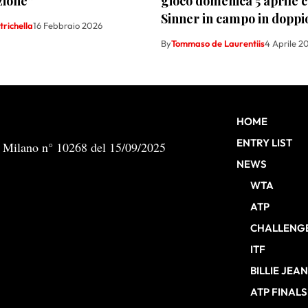
azione”
gioco domenica 5 aprile 
Sinner in campo in doppi
richella
16 Febbraio 2026
By
Tommaso de Laurentiis
4 Aprile 2
HOME
ENTRY LIST
b Milano n° 10268 del 15/09/2025
NEWS
WTA
ATP
CHALLENG
ITF
BILLIE JEA
ATP FINALS