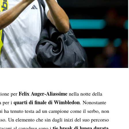
Felix Auger-Aliassime
sione per
nella notte della
quarti di finale di Wimbledon
a per i
. Nonostante
ui ha tenuto testa ad un campione come il serbo, non
sso. Un elemento che sin dagli inizi del suo percorso
tie break di lunga durata
ttacapi al canadese sono i
,