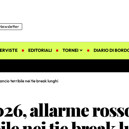
Newsletter
ERVISTE
EDITORIALI
TORNEI
DIARIO DI BORD
cio terribile nei tie break lunghi
6, allarme rosso
ile nei tie break 