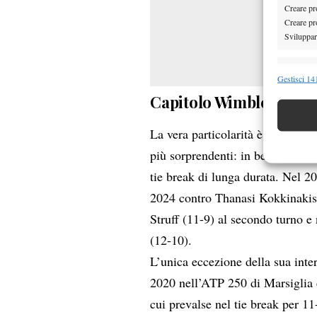
Creare pro
Creare pro
Sviluppare
Funzion
Gestisci 141
Abbinare e
Capitolo Wimbledon
Identifica
La vera particolarità è quella de
Garanti
più sorprendenti: in ben quattro 
Erogare
tie break di lunga durata. Nel 
scelte 
2024 contro Thanasi Kokkinakis 
Struff (11-9) al secondo turno e
(12-10).
L’unica eccezione della sua inter
2020 nell’ATP 250 di Marsiglia 
cui prevalse nel tie break per 11