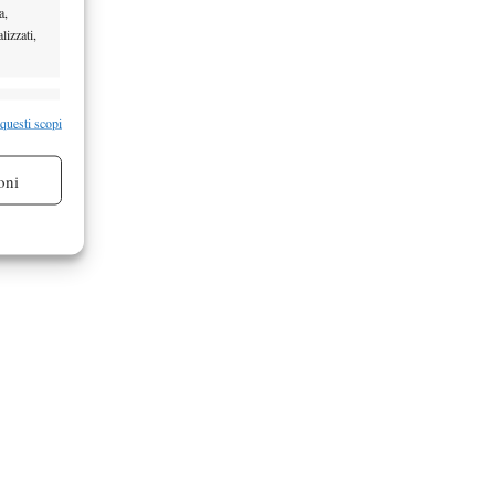
a,
lizzati,
re attivo
 questi scopi
oni
re attivo