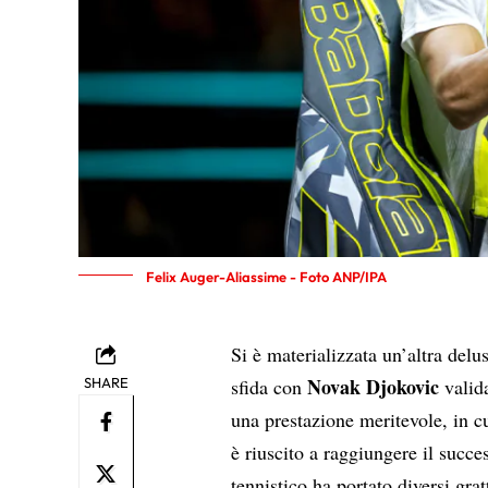
Felix Auger-Aliassime - Foto ANP/IPA
Si è materializzata un’altra delu
Novak Djokovic
SHARE
sfida con
valid
una prestazione meritevole, in c
è riuscito a raggiungere il succe
tennistico ha portato diversi gra