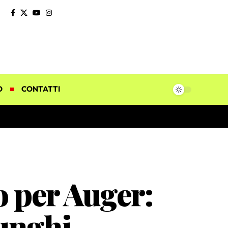
O
CONTATTI
 per Auger:
lunghi