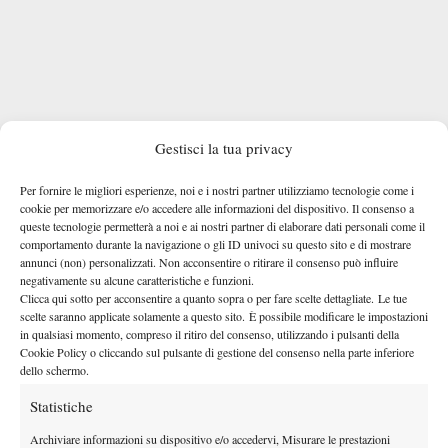
Gestisci la tua privacy
Per fornire le migliori esperienze, noi e i nostri partner utilizziamo tecnologie come i
cookie per memorizzare e/o accedere alle informazioni del dispositivo. Il consenso a
queste tecnologie permetterà a noi e ai nostri partner di elaborare dati personali come il
comportamento durante la navigazione o gli ID univoci su questo sito e di mostrare
Nonostante la sconfitta, Berrettini può sorridere, avendo
annunci (non) personalizzati. Non acconsentire o ritirare il consenso può influire
negativamente su alcune caratteristiche e funzioni.
migliorato il primo turno della scorsa annata e scalando la
Clicca qui sotto per acconsentire a quanto sopra o per fare scelte dettagliate. Le tue
classifica mondiale all’incirca di una decina di posizioni. Con
scelte saranno applicate solamente a questo sito. È possibile modificare le impostazioni
questo successo, invece, l’ex numero 3 del mondo raggiunge per
in qualsiasi momento, compreso il ritiro del consenso, utilizzando i pulsanti della
Cookie Policy o cliccando sul pulsante di gestione del consenso nella parte inferiore
sesta volta gli ottavi a Wimbledon
semifinalista a
la
, già
dello schermo.
Londra nel 2014
quando venne sconfitto da Novak Djokovic in
Statistiche
Arthur
quattro set. Nel prossimo turno affronterà il sorprendente
Fery
, autore di un incredibile rimonta nella gara contro Zizou
Archiviare informazioni su dispositivo e/o accedervi, Misurare le prestazioni