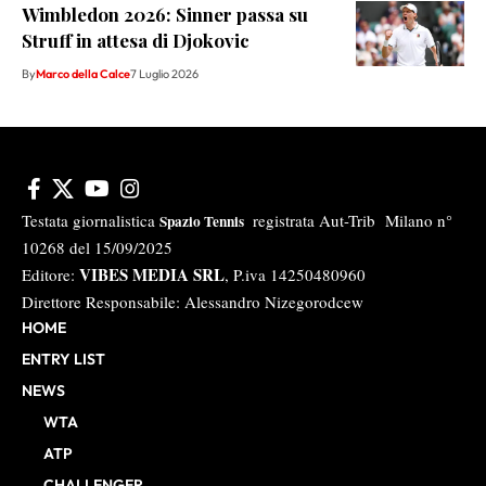
Wimbledon 2026: Sinner passa su
Struff in attesa di Djokovic
By
Marco della Calce
7 Luglio 2026
Testata giornalistica
registrata Aut-Trib Milano n°
Spazio Tennis
10268 del 15/09/2025
VIBES MEDIA SRL
Editore:
, P.iva 14250480960
Direttore Responsabile: Alessandro Nizegorodcew
HOME
ENTRY LIST
NEWS
WTA
ATP
CHALLENGER