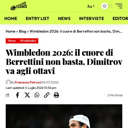
Aa
HOME
ENTRY LIST
NEWS
INTERVISTE
EDITOR
Home
»
Blog
»
Wimbledon 2026: il cuore di Berrettini non basta, Dimitrov va agli ottavi
News
Wimbledon
Wimbledon 2026: il cuore di
Berrettini non basta, Dimitrov
va agli ottavi
By
Francesco Petrucci
04/07/2026
Last updated: 4 Luglio 2026 10:56 pm
2 Min Read