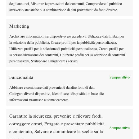
Bergs.
degli annunci, Misurare le prestazioni dei contenuti, Comprendere il pubblico
attraverso statistiche o la combinazione di dati provenienti da fonti diverse.
Marketing
Archiviare informazioni su dispositivo e/o accedervi, Utilizzare dati limitati per
la selezione della pubblicità, Creare profili per la pubblicità personalizzata,
Utilizzare profili per la selezione di pubblicità personalizzata, Creare profili per
la personalizzazione dei contenuti, Utilizzare profili per la selezione di contenuti
DI TENDENZA
personalizzati, Sviluppare e migliorare i servizi.
Atp
News
Masters 1000 Montreal 2026:
Funzionalità
Sempre attivo
Bolelli/Vavassori fuori al primo turno
Abbinare e combinare dati provenienti da altre fonti di dati,
Collegare diversi dispositivi, Identificare i dispositivi in base alle
News
informazioni trasmesse automaticamente.
Masters 1000 Cincinnati 2026: forfait di
Quinn, Sonego entra nel tabellone
Garantire la sicurezza, prevenire e rilevare frodi,
correggere errori, Erogare e presentare pubblicità
Sempre attivo
Tennis in TV
e contenuto, Salvare e comunicare le scelte sulla
Masters 1000 Cincinnati 2026: a che ora e
privacy.