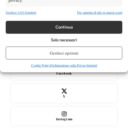
dove vedere il sorteggio del tabellone
Gestisci 1410 fornitori
Per saperne di più su questi scopi
News
Continua
Rusedski sul futuro di Alcaraz: “Non
giocherà lo US Open, forse non lo vedremo
Solo necessari
più nel 2026”
Gestisci opzioni
SOCIAL
Cookie Policy
Dichiarazione sulla Privacy
Imprint
Facebook
X
Instagram