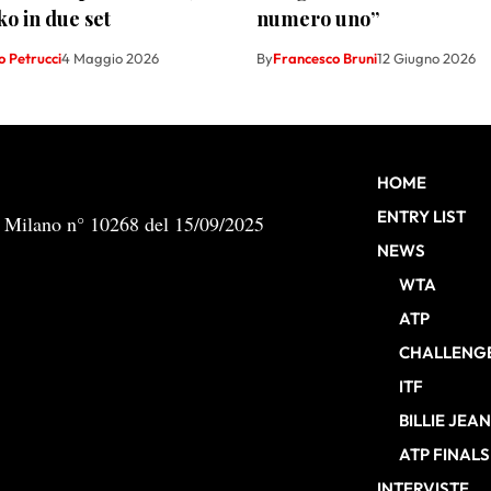
o in due set
numero uno”
 Petrucci
4 Maggio 2026
By
Francesco Bruni
12 Giugno 2026
HOME
ENTRY LIST
b Milano n° 10268 del 15/09/2025
NEWS
WTA
ATP
CHALLENG
ITF
BILLIE JEA
ATP FINALS
INTERVISTE