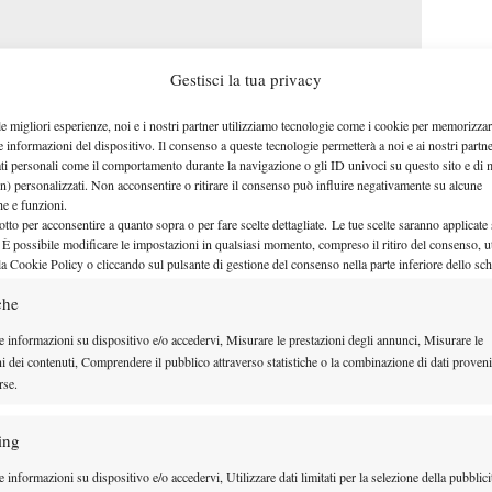
Gestisci la tua privacy
le migliori esperienze, noi e i nostri partner utilizziamo tecnologie come i cookie per memorizzar
e informazioni del dispositivo. Il consenso a queste tecnologie permetterà a noi e ai nostri partne
ati personali come il comportamento durante la navigazione o gli ID univoci su questo sito e di 
n) personalizzati. Non acconsentire o ritirare il consenso può influire negativamente su alcune
che e funzioni.
otto per acconsentire a quanto sopra o per fare scelte dettagliate. Le tue scelte saranno applicate
 È possibile modificare le impostazioni in qualsiasi momento, compreso il ritiro del consenso, ut
la Cookie Policy o cliccando sul pulsante di gestione del consenso nella parte inferiore dello sc
che
ntratto, continuando a scrollarsi i muscoli nel
e informazioni su dispositivo e/o accedervi, Misurare le prestazioni degli annunci, Misurare le
l ritardo fisico con con il parziale di apertura.
ni dei contenuti, Comprendere il pubblico attraverso statistiche o la combinazione di dati proveni
rse.
nuto con sicurezza i propri turni di battuta, ha
olpire e ha strappato il break decisivo
ing
 informazioni su dispositivo e/o accedervi, Utilizzare dati limitati per la selezione della pubblici
 trovato le misure.
Più sciolto nei movimenti, più