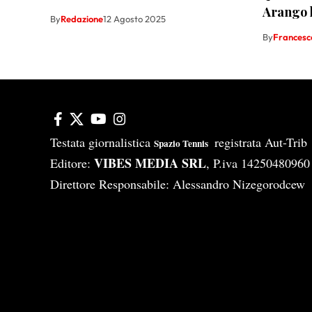
Arango k
By
Redazione
12 Agosto 2025
By
Francesco
Testata giornalistica
registrata Aut-Tri
Spazio Tennis
VIBES MEDIA SRL
Editore:
, P.iva 14250480960
Direttore Responsabile: Alessandro Nizegorodcew