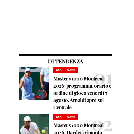
DI TENDENZA
Atp
News
Masters 1000 Montreal
2026: programma, orario e
ordine di gioco venerdì 7
agosto. Arnaldi apre sul
Centrale
Atp
News
Masters 1000 Montreal
2026: Darderi rimonta