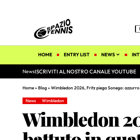
HOME
ENTRY LIST
NEWS
INT
ISCRIVITI AL NOSTRO CANALE YOUTUBE
News
Home
»
Blog
»
Wimbledon 2026, Fritz piega Sonego: azzurro b
News
Wimbledon
Wimbledon 202
battuto in quat