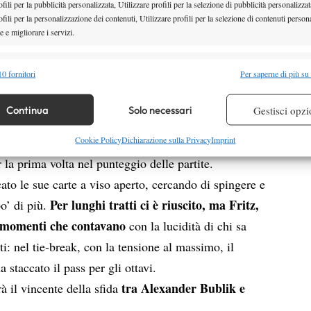
fili per la pubblicità personalizzata, Utilizzare profili per la selezione di pubblicità personalizzat
ha iniziato a incidere e ha cambiato il ritmo della
fili per la personalizzazione dei contenuti, Utilizzare profili per la selezione di contenuti persona
 e migliorare i servizi.
vato praticamente all’alba del parziale e Sonego non è
ore dell’americano, che ha rimesso tutto in parità
alità
Semp
0 fornitori
Per saperne di più su
 combinare dati provenienti da altre fonti di dati, Collegare diversi dispositivi,
lo stesso
: servizi dominanti, pochissimi scambi
re i dispositivi in base alle informazioni trasmesse automaticamente.
Continua
Solo necessari
Gestisci opzi
tiacque. Fritz lo ha ottenuto nel momento più
re la sicurezza, prevenire e rilevare frodi, correggere errori,
Cookie Policy
Dichiarazione sulla Privacy
Imprint
gio senza concedere occasioni all’avversario e ha
 e presentare pubblicità e contenuto, Salvare e comunicare le
Semp
 la prima volta nel punteggio delle partite.
sulla privacy.
ocato le sue carte a viso aperto, cercando di spingere e
Per lunghi tratti ci è riuscito, ma Fritz,
po’ di più.
i momenti che contavano
con la lucidità di chi sa
i: nel tie-break, con la tensione al massimo, il
 staccato il pass per gli ottavi.
tra Alexander Bublik e
à il vincente della sfida