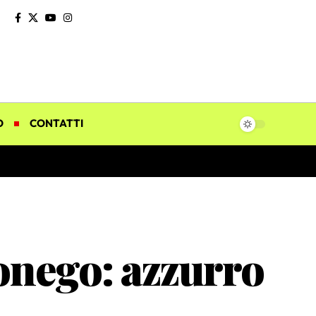
O
CONTATTI
onego: azzurro