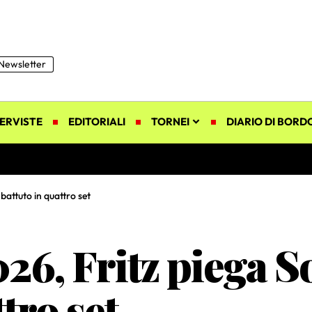
Newsletter
ERVISTE
EDITORIALI
TORNEI
DIARIO DI BORD
attuto in quattro set
6, Fritz piega S
tro set