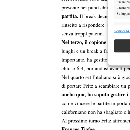
Creare pro
Fritz 
presente nei punti chiave,
Creare pro
Sviluppare
partita.
Il break decisivo è arri
riuscito a rispondere. 6-3 in fav
Funzion
Gestisci 141
senza troppi patemi.
Abbinare e
Nel terzo, il copione è rimasto 
Identifica
lunghi e un break a fare da spar
Garanti
importante, ha gestito il vantag
Erogare
chiuso 6-4, portandosi avanti per
scelte 
Nel quarto set l’italiano si è gi
di portare Fritz a scambiare un 
anche qua, ha saputo gestire 
come vincere le partite important
californiano non ha sbagliato e ha
Al prossimo turno Fritz affronter
Frances Tiafoe.