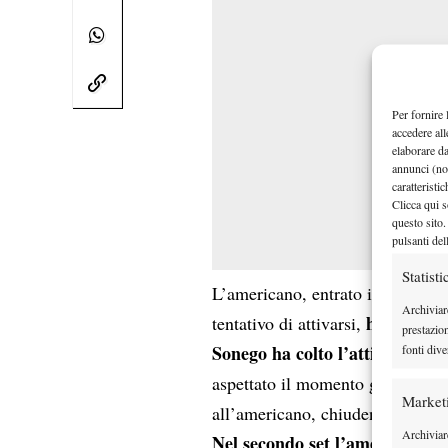
Per fornire 
accedere all
elaborare d
annunci (no
caratteristi
Clicca qui s
questo sito.
pulsanti del
Statisti
L’americano, entrato in campo co
Archiviar
ha pagato i
tentativo di attivarsi,
prestazio
Sonego ha colto l’attimo
fonti dive
: ha te
aspettato il momento giusto per c
Market
all’americano, chiudendo 6-4.
Archiviare
Nel secondo set l’americano ha