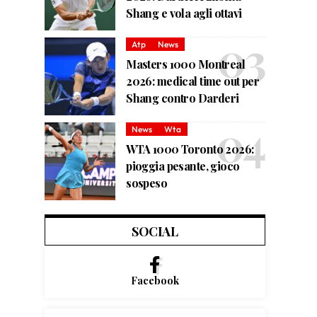
Shang e vola agli ottavi
Atp
News
Masters 1000 Montreal
2026: medical time out per
Shang contro Darderi
News
Wta
WTA 1000 Toronto 2026:
pioggia pesante, gioco
sospeso
SOCIAL
Facebook