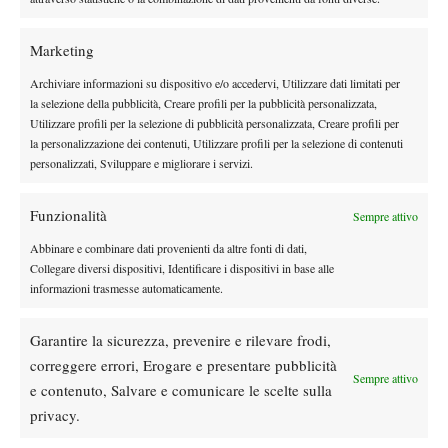
Marketing
DI TENDENZA
Archiviare informazioni su dispositivo e/o accedervi, Utilizzare dati limitati per
Atp
News
la selezione della pubblicità, Creare profili per la pubblicità personalizzata,
Auger-Aliassime: “Bisogna rendere i
Utilizzare profili per la selezione di pubblicità personalizzata, Creare profili per
la personalizzazione dei contenuti, Utilizzare profili per la selezione di contenuti
Masters 1000 più sostenibili per tutti”
personalizzati, Sviluppare e migliorare i servizi.
Atp
News
Funzionalità
Sempre attivo
Monfils sfida il tempo: a quasi 40 anni entra
nella storia dell’Open del Canada
Abbinare e combinare dati provenienti da altre fonti di dati,
Collegare diversi dispositivi, Identificare i dispositivi in base alle
informazioni trasmesse automaticamente.
Atp
News
Masters 1000 Montreal 2026: programma,
Garantire la sicurezza, prevenire e rilevare frodi,
orari e ordine di gioco di martedì 4 agosto
correggere errori, Erogare e presentare pubblicità
con Cobolli in campo
Sempre attivo
e contenuto, Salvare e comunicare le scelte sulla
Atp
News
privacy.
Masters 1000 Montreal 2026, Berrettini si