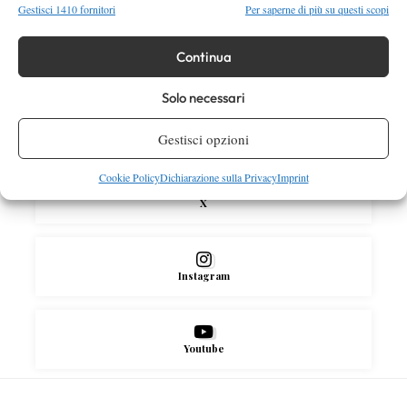
arrende a Navone all’esordio
Gestisci 1410 fornitori
Per saperne di più su questi scopi
Continua
SOCIAL
Solo necessari
Facebook
Gestisci opzioni
Cookie Policy
Dichiarazione sulla Privacy
Imprint
X
Instagram
Youtube