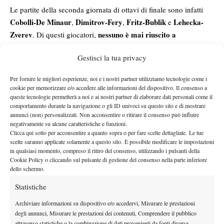
Le partite della seconda giornata di ottavi di finale sono infatti
Cobolli-De Minaur
Dimitrov-Fery
Fritz-Bublik
Lehecka-
,
,
e
Zverev
nessuno è mai riuscito a
. Di questi giocatori,
raggiungere la finale a Wimbledon
. Quelli che si sono
Gestisci la tua privacy
Grigor Dimitrov
Taylor
avvicinati di più in carriera sono stati
e
Fritz
, entrambi ex-semifinalisti. Il bulgaro venne sconfitto da
Per fornire le migliori esperienze, noi e i nostri partner utilizziamo tecnologie come i
Novak Djokovic
Carlos
nel 2014, mentre l’americano da
cookie per memorizzare e/o accedere alle informazioni del dispositivo. Il consenso a
Alcaraz
Alex De
nel 2025. Miglior risultato a Wimbledon per
queste tecnologie permetterà a noi e ai nostri partner di elaborare dati personali come il
comportamento durante la navigazione o gli ID univoci su questo sito e di mostrare
Minaur
Flavio Cobolli
e
sono i quarti di finale. Mentre sono
annunci (non) personalizzati. Non acconsentire o ritirare il consenso può influire
Alexander Zverev
Alexander Bublik
Jiri
fermi agli ottavi
,
e
negativamente su alcune caratteristiche e funzioni.
Clicca qui sotto per acconsentire a quanto sopra o per fare scelte dettagliate. Le tue
Lehecka
Arthur
. Mai era andato oltre il secondo turno, infine,
scelte saranno applicate solamente a questo sito. È possibile modificare le impostazioni
Fery
, che nel 2026 già con gli ottavi può festeggiare il miglior
in qualsiasi momento, compreso il ritiro del consenso, utilizzando i pulsanti della
Wimbledon della carriera. Non ci resta che continuare a seguire
Cookie Policy o cliccando sul pulsante di gestione del consenso nella parte inferiore
dello schermo.
il torneo per scoprire chi raggiungerà l’ambita finale di
Wimbledon 2026.
Statistiche
Archiviare informazioni su dispositivo e/o accedervi, Misurare le prestazioni
degli annunci, Misurare le prestazioni dei contenuti, Comprendere il pubblico
attraverso statistiche o la combinazione di dati provenienti da fonti diverse.