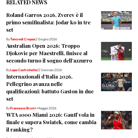
RELATED NEWS
Roland Garros 2026, Zverev è il
primo semifinalista: Jodar ko in tre
set
By
Tancredi Crepax
2 Giugno 2026
Australian Open 2026: Troppo
Djokovic per Maestrelli, finisce al
secondo turno il sogno dell’azzurro
By
Lapo Castrichella
22 Gennaio 2026
Internazionali d’Italia 2026,
Pellegrino avanza nelle
qualificazioni: battuto Gaston in due
set
By
Francesco Bruni
4 Maggio 2026
WTA 1000 Miami 2026: Gauff vola in
finale e supera Swiatek, come cambia
il ranking?