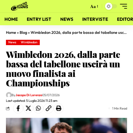
Aa
HOME
ENTRY LIST
NEWS
INTERVISTE
EDITOR
Home
»
Blog
»
Wimbledon 2026, dalla parte bassa del tabellone uscirà un nuovo finalista ai Championships
News
Wimbledon
Wimbledon 2026, dalla parte
bassa del tabellone uscirà un
nuovo finalista ai
Championships
By
Jacopo Di Lorenzo
05/07/2026
Last updated: 5 Luglio 2026 11:23 am
1 Min Read