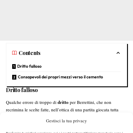
Contents
Dritto falloso
Consapevoli dei propri mezzi verso il cemento
Dritto falloso
dritto
Qualche errore di troppo di
per Berrettini, che non
recrimina le scelte fatte, nell’ottica di una partita giocata tutta
all’attacco:
“Il dritto è l’arma con cui gestisco gli scambi e devo
Gestisci la tua privacy
forzarlo un po’ di più. Se non avessi sbagliato qualche dritto
staremmo parlando probabilmente di una vittoria, ma è difficile