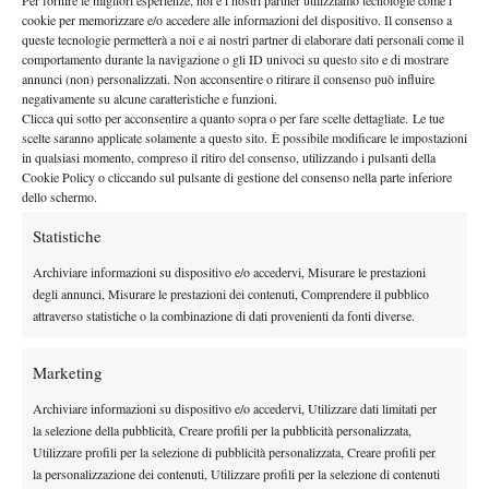
Per fornire le migliori esperienze, noi e i nostri partner utilizziamo tecnologie come i
cookie per memorizzare e/o accedere alle informazioni del dispositivo. Il consenso a
analizzare una partita su pochi punti”.
queste tecnologie permetterà a noi e ai nostri partner di elaborare dati personali come il
Consapevoli dei propri mezzi verso il cemento
comportamento durante la navigazione o gli ID univoci su questo sito e di mostrare
annunci (non) personalizzati. Non acconsentire o ritirare il consenso può influire
condizione fisica
Resta ottimo il torneo di Berrettini che,
negativamente su alcune caratteristiche e funzioni.
Clicca qui sotto per acconsentire a quanto sopra o per fare scelte dettagliate. Le tue
permettendo, sa di poter dare filo da torcere ai migliori:
scelte saranno applicate solamente a questo sito. È possibile modificare le impostazioni
“
Condizione fisica e mentale sono ottime e devono essere a un
in qualsiasi momento, compreso il ritiro del consenso, utilizzando i pulsanti della
livello buono. Ho giocato tanto in tre turni ed esco dal torneo
Cookie Policy o cliccando sul pulsante di gestione del consenso nella parte inferiore
dello schermo.
con la consapevolezza che quando sto così posso togliermi belle
soddisfazioni
“, spiega il romano, che farà un passaggio sulla
Statistiche
terra battuta
di Gstaad e Kitzbuhel prima di concentrarsi sul
Archiviare informazioni su dispositivo e/o accedervi, Misurare le prestazioni
Us Open
percorso di avvicinamento allo
:
“Sono iscritto a
degli annunci, Misurare le prestazioni dei contenuti, Comprendere il pubblico
Gstaad e Kitzbuhel, che sono dei tornei dove ho bei ricordi.
attraverso statistiche o la combinazione di dati provenienti da fonti diverse.
Sicuramente ora mi dovrò riposare qualche giorno, però il
programma è quello di andare lì e poi, a seconda di quello che
Marketing
succederà in Europa, valutare una programmazione intelligente
Archiviare informazioni su dispositivo e/o accedervi, Utilizzare dati limitati per
per il cemento americano. Ne parleremo con calma con il mio
la selezione della pubblicità, Creare profili per la pubblicità personalizzata,
team nei prossimi giorni per arrivare pronti allo Us Open”.
Utilizzare profili per la selezione di pubblicità personalizzata, Creare profili per
la personalizzazione dei contenuti, Utilizzare profili per la selezione di contenuti