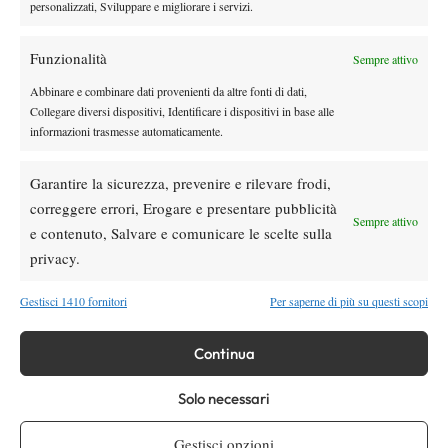
personalizzati, Sviluppare e migliorare i servizi.
TAGGED:
Primo Piano
Funzionalità
Sempre attivo
Abbinare e combinare dati provenienti da altre fonti di dati,
Collegare diversi dispositivi, Identificare i dispositivi in base alle
informazioni trasmesse automaticamente.
Garantire la sicurezza, prevenire e rilevare frodi,
DI TENDENZA
correggere errori, Erogare e presentare pubblicità
Sempre attivo
e contenuto, Salvare e comunicare le scelte sulla
Atp
News
privacy.
Masters 1000 Montreal 2026: programma,
orario e ordine di gioco venerdì 7 agosto.
Arnaldi apre sul Centrale
Gestisci 1410 fornitori
Per saperne di più su questi scopi
Atp
News
Continua
Masters 1000 Montreal 2026: Darderi
rimonta Shang e vola agli ottavi
Solo necessari
Atp
News
Gestisci opzioni