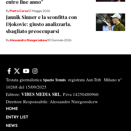
entro fine anno”
By
Pietro Corso
10 Maggio 2026
Jannik Sinner e la sconfitta con
Djokovic: giusto analizzarla,
sbagliato preoccuparsi
By
Alessandro Nizegorodcew
30 Gennaio 2026
Testata giornalistica
registrata Aut-Trib Milano n°
Spazio Tennis
10268 del 15/09/2025
VIBES MEDIA SRL
Editore:
, P.iva 14250480960
Direttore Responsabile: Alessandro Nizegorodcew
HOME
ENTRY LIST
NEWS