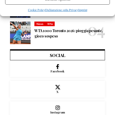
Masters 1000 Montreal 2026: medical time
out per Shang contro Darderi
Cookie Policy
Dichiarazione sulla Privacy
Imprint
News
Wta
WTA 1000 Toronto 2026: pioggia pesante,
gioco sospeso
SOCIAL
Facebook
X
Instagram