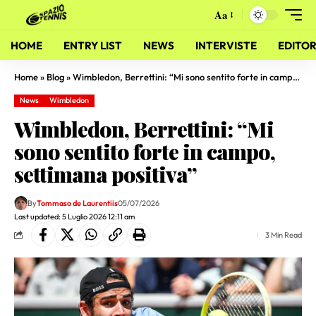
Aa
HOME
ENTRY LIST
NEWS
INTERVISTE
EDITOR
Home
»
Blog
»
Wimbledon, Berrettini: “Mi sono sentito forte in campo, settimana positiva”
News
Wimbledon
Wimbledon, Berrettini: “Mi
sono sentito forte in campo,
settimana positiva”
By
Tommaso de Laurentiis
05/07/2026
Last updated: 5 Luglio 2026 12:11 am
3 Min Read