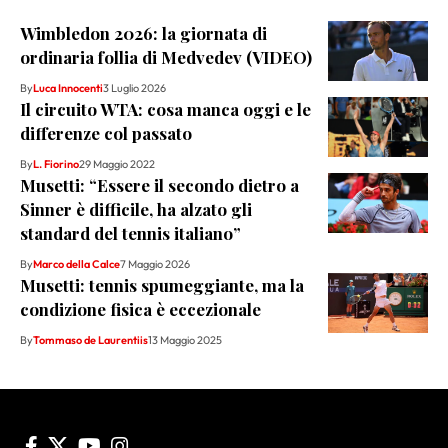
Wimbledon 2026: la giornata di
ordinaria follia di Medvedev (VIDEO)
By
Luca Innocenti
3 Luglio 2026
Il circuito WTA: cosa manca oggi e le
differenze col passato
By
L. Fiorino
29 Maggio 2022
Musetti: “Essere il secondo dietro a
Sinner è difficile, ha alzato gli
standard del tennis italiano”
By
Marco della Calce
7 Maggio 2026
Musetti: tennis spumeggiante, ma la
condizione fisica è eccezionale
By
Tommaso de Laurentiis
13 Maggio 2025