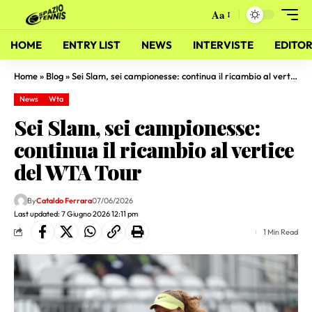
Aa
HOME
ENTRY LIST
NEWS
INTERVISTE
EDITOR
Home
»
Blog
»
Sei Slam, sei campionesse: continua il ricambio al vertice del WTA Tour
News
Wta
Sei Slam, sei campionesse:
continua il ricambio al vertice
del WTA Tour
By
Cataldo Ferrara
07/06/2026
Last updated: 7 Giugno 2026 12:11 pm
1 Min Read