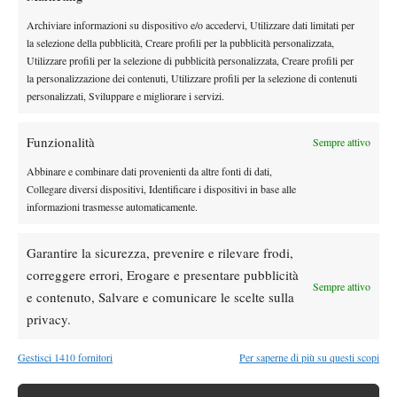
Archiviare informazioni su dispositivo e/o accedervi, Utilizzare dati limitati per
la selezione della pubblicità, Creare profili per la pubblicità personalizzata,
DI TENDENZA
Utilizzare profili per la selezione di pubblicità personalizzata, Creare profili per
Atp
News
la personalizzazione dei contenuti, Utilizzare profili per la selezione di contenuti
Masters 1000 Montreal 2026: programma,
personalizzati, Sviluppare e migliorare i servizi.
orari e ordine di gioco di martedì 4 agosto
con Cobolli in campo
Funzionalità
Sempre attivo
Atp
News
Abbinare e combinare dati provenienti da altre fonti di dati,
Masters 1000 Montreal 2026, Berrettini si
Collegare diversi dispositivi, Identificare i dispositivi in base alle
arrende a Navone all’esordio
informazioni trasmesse automaticamente.
Garantire la sicurezza, prevenire e rilevare frodi,
News
US Open
correggere errori, Erogare e presentare pubblicità
US Open 2026, doppio misto: entry list
Sempre attivo
e contenuto, Salvare e comunicare le scelte sulla
aggiornata, c’è Musetti con Kalinskaya
privacy.
Atp
News
Gestisci 1410 fornitori
Per saperne di più su questi scopi
Masters 1000 Montreal 2026: Berettini
perde il primo set, poi l’interruzione per