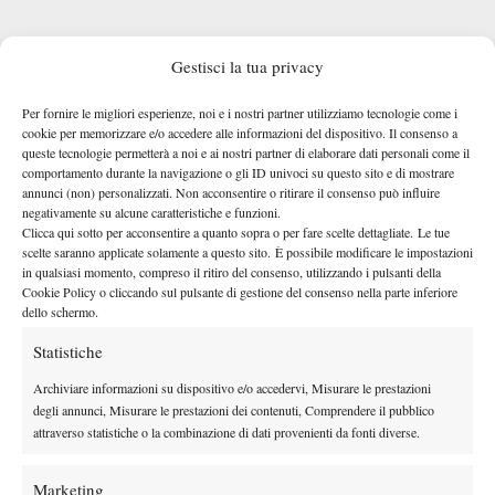
Gestisci la tua privacy
Per fornire le migliori esperienze, noi e i nostri partner utilizziamo tecnologie come i
Diverso il discorso nel circuito maschile, dove una situazione
cookie per memorizzare e/o accedere alle informazioni del dispositivo. Il consenso a
simile manca da oltre vent’anni. Per ritrovare sei vincitori
queste tecnologie permetterà a noi e ai nostri partner di elaborare dati personali come il
differenti in sei Slam consecutivi bisogna infatti tornare al
comportamento durante la navigazione o gli ID univoci su questo sito e di mostrare
annunci (non) personalizzati. Non acconsentire o ritirare il consenso può influire
Wimbledon 2002 e gli US Open 2003
periodo compreso tra
,
negativamente su alcune caratteristiche e funzioni.
Lleyton Hewitt,
quando a sollevare i trofei furono nell’ordine
Clicca qui sotto per acconsentire a quanto sopra o per fare scelte dettagliate. Le tue
Pete Sampras, Andre Agassi, Juan Carlos Ferrero, Roger
scelte saranno applicate solamente a questo sito. È possibile modificare le impostazioni
in qualsiasi momento, compreso il ritiro del consenso, utilizzando i pulsanti della
Federer e Andy Roddick.
Cookie Policy o cliccando sul pulsante di gestione del consenso nella parte inferiore
Un dato che mette in luce una delle differenze storiche tra i due
dello schermo.
circuiti, mentre nel tennis femminile i cambi al vertice sono
Statistiche
frequenti, in quello maschile i big del momento hanno lasciato
Archiviare informazioni su dispositivo e/o accedervi, Misurare le prestazioni
generalmente meno spazio all’alternanza.
degli annunci, Misurare le prestazioni dei contenuti, Comprendere il pubblico
attraverso statistiche o la combinazione di dati provenienti da fonti diverse.
Marketing