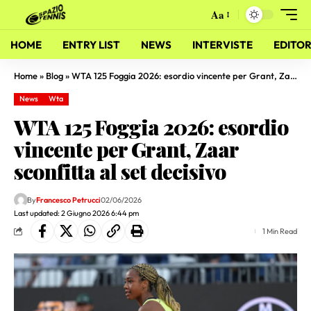
Aa
HOME
ENTRY LIST
NEWS
INTERVISTE
EDITOR
Home
»
Blog
»
WTA 125 Foggia 2026: esordio vincente per Grant, Zaar sconfitta al set decisivo
News
Wta
WTA 125 Foggia 2026: esordio
vincente per Grant, Zaar
sconfitta al set decisivo
By
Francesco Petrucci
02/06/2026
Last updated: 2 Giugno 2026 6:44 pm
1 Min Read