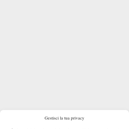
Gestisci la tua privacy
L’azzurra è reduce da un ottimo periodo in termini di risultati e