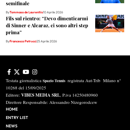
semifinale
By
Tommaso de Laurentiis
10 Aprile 2026
Fils sul rientro: “Devo dimenticarmi
di Sinner e Alcaraz, ci sono altri step
prima”
By
Francesco Petrucci
25 Aprile 2026
Testata giornalistica
registrata Aut-Trib Milano n°
Spazio Tennis
10268 del 15/09/2025
VIBES MEDIA SRL
Editore:
, P.iva 14250480960
Direttore Responsabile: Alessandro Nizegorodcew
HOME
ENTRY LIST
NEWS