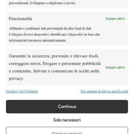
personalizzati, Sviluppare e migliorare i servizi.
rimonta Shang e vola agli ottavi
Funzionalità
Sempre attivo
Atp
News
Masters 1000 Montreal 2026: medical time
Abbinare e combinare dati provenienti da altre fonti di dati,
out per Shang contro Darderi
Collegare diversi dispositivi, Identificare i dispositivi in base alle
informazioni trasmesse automaticamente.
News
Wta
Garantire la sicurezza, prevenire e rilevare frodi,
WTA 1000 Toronto 2026: pioggia pesante,
correggere errori, Erogare e presentare pubblicità
gioco sospeso
Sempre attivo
e contenuto, Salvare e comunicare le scelte sulla
privacy.
SOCIAL
Gestisci 1410 fornitori
Per saperne di più su questi scopi
Continua
Facebook
Solo necessari
X
Gestisci opzioni