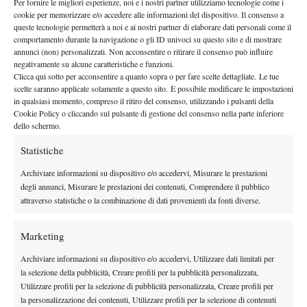
Per fornire le migliori esperienze, noi e i nostri partner utilizziamo tecnologie come i
WTA
prime volte: ha raggiunto, infatti, il secondo turno sia nel
cookie per memorizzare e/o accedere alle informazioni del dispositivo. Il consenso a
1000 di Madrid
Roma
W75 di
che di
, oltre ad aver vinto il
queste tecnologie permetterà a noi e ai nostri partner di elaborare dati personali come il
Kosice
Caroline Werner
in finale contro
piuttosto nettamente.
comportamento durante la navigazione o gli ID univoci su questo sito e di mostrare
annunci (non) personalizzati. Non acconsentire o ritirare il consenso può influire
Nel prossimo match l’italiana affronterà la giocatrice testa di serie
negativamente su alcune caratteristiche e funzioni.
numero 7 Varvara Lepchenko, sconfitta recentemente nel primo
Clicca qui sotto per acconsentire a quanto sopra o per fare scelte dettagliate. Le tue
scelte saranno applicate solamente a questo sito. È possibile modificare le impostazioni
Roland Garros
turno di qualificazioni al
.
in qualsiasi momento, compreso il ritiro del consenso, utilizzando i pulsanti della
Cookie Policy o cliccando sul pulsante di gestione del consenso nella parte inferiore
dello schermo.
Statistiche
Archiviare informazioni su dispositivo e/o accedervi, Misurare le prestazioni
degli annunci, Misurare le prestazioni dei contenuti, Comprendere il pubblico
DI TENDENZA
attraverso statistiche o la combinazione di dati provenienti da fonti diverse.
Atp
News
Masters 1000 Montreal 2026: programma,
Marketing
orario e ordine di gioco venerdì 7 agosto.
Arnaldi apre sul Centrale
Archiviare informazioni su dispositivo e/o accedervi, Utilizzare dati limitati per
la selezione della pubblicità, Creare profili per la pubblicità personalizzata,
Atp
News
Utilizzare profili per la selezione di pubblicità personalizzata, Creare profili per
la personalizzazione dei contenuti, Utilizzare profili per la selezione di contenuti
Masters 1000 Montreal 2026: Darderi