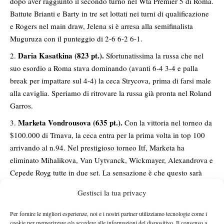
dopo aver raggiunto il secondo turno nel Wta Premier 5 di Roma.
Battute Brianti e Barty in tre set lottati nei turni di qualificazione
e Rogers nel main draw, Jelena si è arresa alla semifinalista
Muguruza con il punteggio di 2-6 6-2 6-1.
Daria Kasatkina (823 pt.).
Sfortunatissima la russa che nel
suo esordio a Roma stava dominando (avanti 6-4 3-4 e palla
break per impattare sul 4-4) la ceca Strycova, prima di farsi male
alla caviglia. Speriamo di ritrovare la russa già pronta nel Roland
Garros.
Marketa Vondrousova (635 pt.).
Con la vittoria nel torneo da
$100.000 di Trnava, la ceca entra per la prima volta in top 100
arrivando al n.94. Nel prestigioso torneo Itf, Marketa ha
eliminato Mihalikova, Van Uytvanck, Wickmayer, Alexandrova e
Cepede Royg tutte in due set. La sensazione è che questo sarà
l’ultimo torneo Itf giocato dalla ceca.
Gestisci la tua privacy
Katerina Siniakova (612 pt.).
Altro piccolo risultato per la
Per fornire le migliori esperienze, noi e i nostri partner utilizziamo tecnologie come i
ceca che si spinge fino al secondo turno battendo al tiebreak del
cookie per memorizzare e/o accedere alle informazioni del dispositivo. Il consenso a