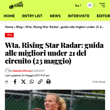
Aa
HOME
ENTRY LIST
NEWS
INTERVISTE
EDITOR
Home
»
Blog
»
Wta, Rising Star Radar: guida alle migliori under 21 del circuito (23 maggio)
Wta
Wta, Rising Star Radar: guida
alle migliori under 21 del
circuito (23 maggio)
By
Daniele Sforza
24/05/2017
Last updated: 24 Maggio 2017 9:51 am
3 Min Read