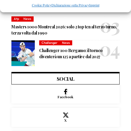
Shang inizia in ritardo per pioggia
Cookie Policy
Dichiarazione sulla Privacy
Imprint
Atp
News
Masters 1000 Montreal 2026: solo 2 top ten al terzo turno,
terza volta dal 1990
Challenger
News
Challenger 100 Bergamo: il torneo
diventerà un 125 a partire dal 2027
SOCIAL
Facebook
X