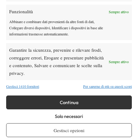
Roma.
Funzionalità
Sempre attivo
Abbinare e combinare dati provenienti da altre fonti di dati,
Collegare diversi dispositivi, Identificare i dispositivi in base alle
informazioni trasmesse automaticamente.
Garantire la sicurezza, prevenire e rilevare frodi,
Nessun commento
correggere errori, Erogare e presentare pubblicità
Sempre attivo
Devi essere
connesso
per inviare un commento.
e contenuto, Salvare e comunicare le scelte sulla
privacy.
DI TENDENZA
Gestisci 1410 fornitori
Per saperne di più su questi scopi
News
Wta
Continua
WTA 1000 Toronto 2026: pioggia pesante,
gioco sospeso
Solo necessari
Atp
News
Gestisci opzioni
Masters 1000 Montreal 2026: Darderi