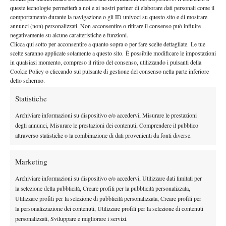
terzo set la cinese Zhang e viene travolta dal bel tennis di
queste tecnologie permetterà a noi e ai nostri partner di elaborare dati personali come il
Svetlana Kuznetsova (6-1 7-6 il parziale).
comportamento durante la navigazione o gli ID univoci su questo sito e di mostrare
annunci (non) personalizzati. Non acconsentire o ritirare il consenso può influire
Catherine Bellis (589 pt.).
Sicuramente positiva l’esperienza
negativamente su alcune caratteristiche e funzioni.
Clicca qui sotto per acconsentire a quanto sopra o per fare scelte dettagliate. Le tue
sulla terra rossa di Roma per l’americana che, partendo dalle
scelte saranno applicate solamente a questo sito. È possibile modificare le impostazioni
qualificazioni, si spinge fino al secondo turno nel tabellone
in qualsiasi momento, compreso il ritiro del consenso, utilizzando i pulsanti della
principale. Eliminate Trevisan, Sorribes Tormo e Doi (6-4 7-6), il
Cookie Policy o cliccando sul pulsante di gestione del consenso nella parte inferiore
dello schermo.
giovane talento statunitense gioca un primo set alla pari con Kiki
Bertens, prima di arrendersi con il punteggio di 6-4 6-0.
Statistiche
Ashleigh Barty (587 pt.).
A Roma c’è l’esordio sulla terra
Archiviare informazioni su dispositivo e/o accedervi, Misurare le prestazioni
battuta europea per l’australiana che si ferma al secondo turno di
degli annunci, Misurare le prestazioni dei contenuti, Comprendere il pubblico
attraverso statistiche o la combinazione di dati provenienti da fonti diverse.
qualificazioni del torneo Premier 5 per mano di Jelena Ostapenko
e dopo aver eliminato la cinese Zheng.
Marketing
Ana Konjuh (586 pt.).
La croata dopo il ritiro di Madrid è
Archiviare informazioni su dispositivo e/o accedervi, Utilizzare dati limitati per
stata costretta a saltare il Wta Premier 5 di Roma.
la selezione della pubblicità, Creare profili per la pubblicità personalizzata,
Natalia Vikhlyantseva (538 pt.).
Ancora una sconfitta al
Utilizzare profili per la selezione di pubblicità personalizzata, Creare profili per
la personalizzazione dei contenuti, Utilizzare profili per la selezione di contenuti
primo match per la russa, eliminata dalla colombiana Duque
personalizzati, Sviluppare e migliorare i servizi.
Marino con il punteggio di 7-6 7-5 nel primo turno di quali a