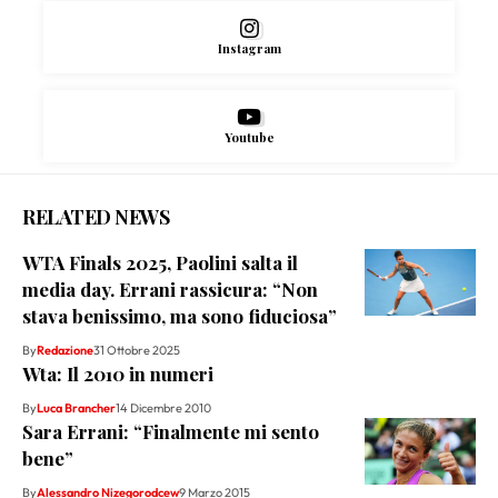
Instagram
Youtube
RELATED NEWS
WTA Finals 2025, Paolini salta il
media day. Errani rassicura: “Non
stava benissimo, ma sono fiduciosa”
By
Redazione
31 Ottobre 2025
Wta: Il 2010 in numeri
By
Luca Brancher
14 Dicembre 2010
Sara Errani: “Finalmente mi sento
bene”
By
Alessandro Nizegorodcew
9 Marzo 2015