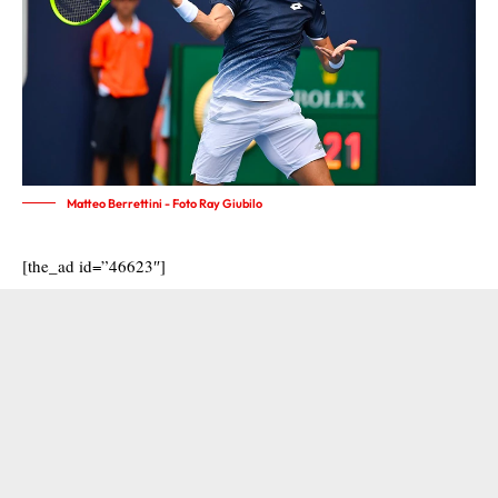
Matteo Berrettini - Foto Ray Giubilo
[the_ad id=”46623″]