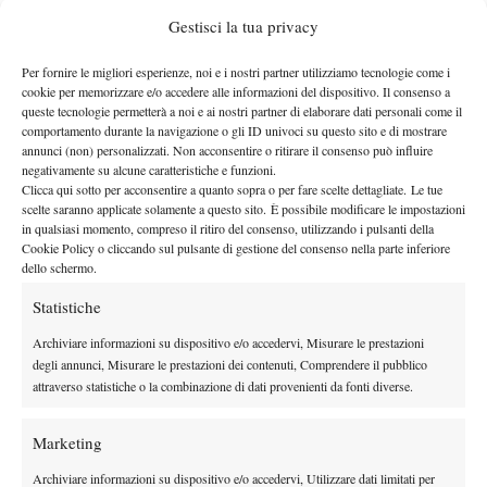
aggiudicato 16 degli ultimi 17 match sul rosso in Atp 250,
Gestisci la tua privacy
salendo al numero 31 della classifica mondiale.
CLICCA QUI PER LA CRONACA DEL MATCH
Per fornire le migliori esperienze, noi e i nostri partner utilizziamo tecnologie come i
cookie per memorizzare e/o accedere alle informazioni del dispositivo. Il consenso a
queste tecnologie permetterà a noi e ai nostri partner di elaborare dati personali come il
comportamento durante la navigazione o gli ID univoci su questo sito e di mostrare
annunci (non) personalizzati. Non acconsentire o ritirare il consenso può influire
TAGGED:
Matteo Berrettini
negativamente su alcune caratteristiche e funzioni.
Clicca qui sotto per acconsentire a quanto sopra o per fare scelte dettagliate. Le tue
scelte saranno applicate solamente a questo sito. È possibile modificare le impostazioni
in qualsiasi momento, compreso il ritiro del consenso, utilizzando i pulsanti della
Cookie Policy o cliccando sul pulsante di gestione del consenso nella parte inferiore
dello schermo.
Statistiche
Nessun commento
Archiviare informazioni su dispositivo e/o accedervi, Misurare le prestazioni
Devi essere
connesso
per inviare un commento.
degli annunci, Misurare le prestazioni dei contenuti, Comprendere il pubblico
attraverso statistiche o la combinazione di dati provenienti da fonti diverse.
DI TENDENZA
Marketing
Atp
News
Archiviare informazioni su dispositivo e/o accedervi, Utilizzare dati limitati per