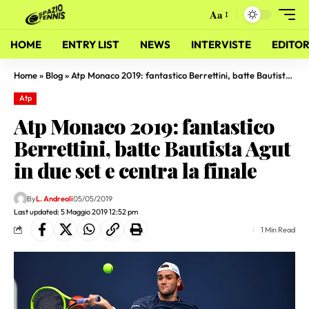
Aa
HOME
ENTRY LIST
NEWS
INTERVISTE
EDITOR
Home
»
Blog
»
Atp Monaco 2019: fantastico Berrettini, batte Bautista Agut in due set e centra la finale
Atp
Atp Monaco 2019: fantastico
Berrettini, batte Bautista Agut
in due set e centra la finale
By
L. Andreoli
05/05/2019
Last updated: 5 Maggio 2019 12:52 pm
1 Min Read