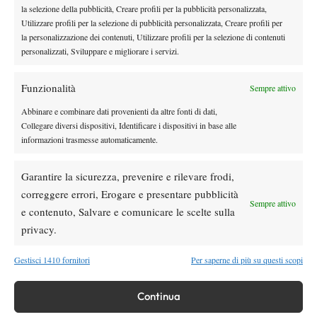
Masters 1000 Montreal 2026: programma,
la selezione della pubblicità, Creare profili per la pubblicità personalizzata,
orario e ordine di gioco venerdì 7 agosto.
Utilizzare profili per la selezione di pubblicità personalizzata, Creare profili per
Arnaldi apre sul Centrale
la personalizzazione dei contenuti, Utilizzare profili per la selezione di contenuti
personalizzati, Sviluppare e migliorare i servizi.
Atp
News
Masters 1000 Montreal 2026: Darderi
Funzionalità
Sempre attivo
rimonta Shang e vola agli ottavi
Abbinare e combinare dati provenienti da altre fonti di dati,
Collegare diversi dispositivi, Identificare i dispositivi in base alle
Atp
News
informazioni trasmesse automaticamente.
Masters 1000 Montreal 2026: medical time
out per Shang contro Darderi
Garantire la sicurezza, prevenire e rilevare frodi,
correggere errori, Erogare e presentare pubblicità
Sempre attivo
News
Wta
e contenuto, Salvare e comunicare le scelte sulla
WTA 1000 Toronto 2026: pioggia pesante,
privacy.
gioco sospeso
Gestisci 1410 fornitori
Per saperne di più su questi scopi
SOCIAL
Continua