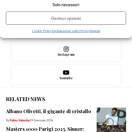
Solo necessari
Facebook
Gestisci opzioni
Cookie Policy
Dichiarazione sulla Privacy
Imprint
X
Instagram
Youtube
RELATED NEWS
Albano Olivetti, il gigante di cristallo
By
Fabio Valente
29 Gennaio 2016
Masters 1000 Parigi 2025, Sinner: