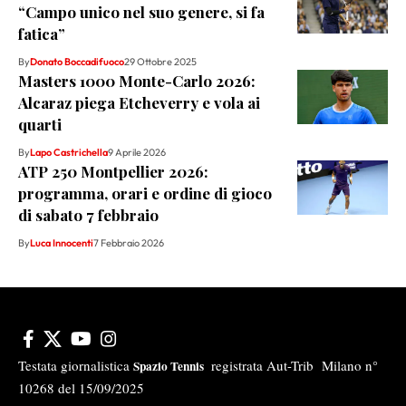
“Campo unico nel suo genere, si fa
fatica”
By
Donato Boccadifuoco
29 Ottobre 2025
Masters 1000 Monte-Carlo 2026:
Alcaraz piega Etcheverry e vola ai
quarti
By
Lapo Castrichella
9 Aprile 2026
ATP 250 Montpellier 2026:
programma, orari e ordine di gioco
di sabato 7 febbraio
By
Luca Innocenti
7 Febbraio 2026
Testata giornalistica
registrata Aut-Trib Milano n°
Spazio Tennis
10268 del 15/09/2025