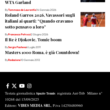
WTA Garland
By
Tommaso de Laurentiis
14 Gennaio 2026
Roland Garros 2026, Vavassori sugli
italiani ai quarti: “Quando eravamo
sotto pensavo a loro”
By
Francesco Petrucci
2 Giugno 2026
Il Re è Djokovic, Tomic boom
By
Sergio Pastena
6 Luglio 2011
Masters 1000 Roma, è già Countdown!
By
Redazione
10 Gennaio 2012
Testata giornalistica
registrata Aut-Trib Milano n°
Spazio Tennis
10268 del 15/09/2025
VIBES MEDIA SRL
Editore:
, P.iva 14250480960