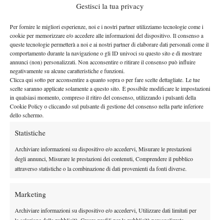
Gestisci la tua privacy
Per fornire le migliori esperienze, noi e i nostri partner utilizziamo tecnologie come i
cookie per memorizzare e/o accedere alle informazioni del dispositivo. Il consenso a
queste tecnologie permetterà a noi e ai nostri partner di elaborare dati personali come il
Primo turno – bye
comportamento durante la navigazione o gli ID univoci su questo sito e di mostrare
annunci (non) personalizzati. Non acconsentire o ritirare il consenso può influire
Secondo turno – Ugo Carabelli/Monfils
negativamente su alcune caratteristiche e funzioni.
Terzo turno – Tien/Dimitrov
Clicca qui sotto per acconsentire a quanto sopra o per fare scelte dettagliate. Le tue
scelte saranno applicate solamente a questo sito. È possibile modificare le impostazioni
Ottavi – Medvedev/Shapovalov
in qualsiasi momento, compreso il ritiro del consenso, utilizzando i pulsanti della
Quarti – Zverev/Khachanov/Mensik
Cookie Policy o cliccando sul pulsante di gestione del consenso nella parte inferiore
Semifinale – Auger-Aliassime/Bublik/Ruud
dello schermo.
Sinner
Musetti
Finale –
/de Minaur/Shelton/
Statistiche
Archiviare informazioni su dispositivo e/o accedervi, Misurare le prestazioni
degli annunci, Misurare le prestazioni dei contenuti, Comprendere il pubblico
attraverso statistiche o la combinazione di dati provenienti da fonti diverse.
Marketing
DI TENDENZA
Archiviare informazioni su dispositivo e/o accedervi, Utilizzare dati limitati per
la selezione della pubblicità, Creare profili per la pubblicità personalizzata,