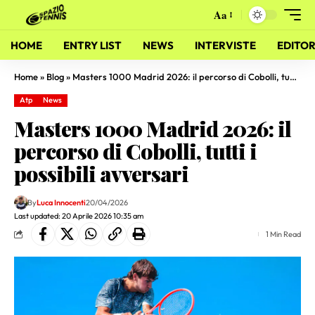
Aa
HOME
ENTRY LIST
NEWS
INTERVISTE
EDITOR
Home
»
Blog
»
Masters 1000 Madrid 2026: il percorso di Cobolli, tutti i possibili avversari
Atp
News
Masters 1000 Madrid 2026: il
percorso di Cobolli, tutti i
possibili avversari
By
Luca Innocenti
20/04/2026
Last updated: 20 Aprile 2026 10:35 am
1 Min Read