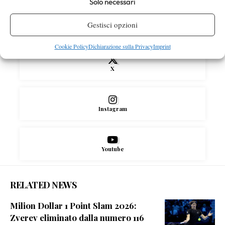
Solo necessari
Gestisci opzioni
Facebook
Cookie Policy
Dichiarazione sulla Privacy
Imprint
X
Instagram
Youtube
RELATED NEWS
Milion Dollar 1 Point Slam 2026:
Zverev eliminato dalla numero 116