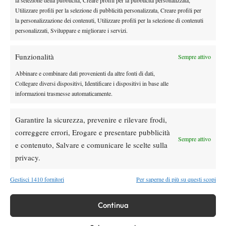
Atp
News
Utilizzare profili per la selezione di pubblicità personalizzata, Creare profili per
Masters 1000 Montreal 2026: Darderi
la personalizzazione dei contenuti, Utilizzare profili per la selezione di contenuti
rimonta Shang e vola agli ottavi
personalizzati, Sviluppare e migliorare i servizi.
Funzionalità
Sempre attivo
Atp
News
Masters 1000 Montreal 2026: medical time
Abbinare e combinare dati provenienti da altre fonti di dati,
out per Shang contro Darderi
Collegare diversi dispositivi, Identificare i dispositivi in base alle
informazioni trasmesse automaticamente.
News
Wta
Garantire la sicurezza, prevenire e rilevare frodi,
WTA 1000 Toronto 2026: pioggia pesante,
correggere errori, Erogare e presentare pubblicità
gioco sospeso
Sempre attivo
e contenuto, Salvare e comunicare le scelte sulla
privacy.
Atp
News
Masters 1000 Montreal 2026: Darderi
Gestisci 1410 fornitori
Per saperne di più su questi scopi
Shang inizia in ritardo per pioggia
Continua
SOCIAL