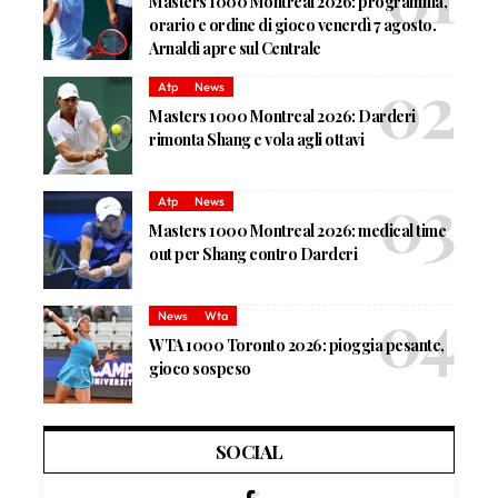
Masters 1000 Montreal 2026: programma,
orario e ordine di gioco venerdì 7 agosto.
Arnaldi apre sul Centrale
Atp
News
Masters 1000 Montreal 2026: Darderi
rimonta Shang e vola agli ottavi
Atp
News
Masters 1000 Montreal 2026: medical time
out per Shang contro Darderi
News
Wta
WTA 1000 Toronto 2026: pioggia pesante,
gioco sospeso
SOCIAL