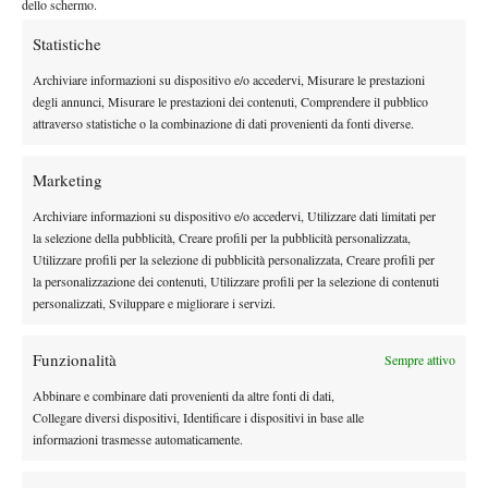
dello schermo.
Considerando che questa classifica ha come trait d’union con la
Statistiche
precedente la presenza di Federer, ci si aspetterebbe una
situazione immutata o giù di lì. Niente da fare.
Archiviare informazioni su dispositivo e/o accedervi, Misurare le prestazioni
degli annunci, Misurare le prestazioni dei contenuti, Comprendere il pubblico
La media è innalzata paurosamente da Ferrer e Tsonga
, che
attraverso statistiche o la combinazione di dati provenienti da fonti diverse.
hanno fatto capolino nel tennis che conta ben oltre i 23, e
devastata da Tipsarevic maturato di colpo a 27 anni. Gli attuali
Marketing
Top Ten sono entrati per la prima volta nei dieci mediamente a
21 anni e 20 mesi. E non si pensi che, escludendo i più vecchi
Archiviare informazioni su dispositivo e/o accedervi, Utilizzare dati limitati per
la selezione della pubblicità, Creare profili per la pubblicità personalizzata,
dalle varie classifica, la cosa cambi tanto.
Utilizzare profili per la selezione di pubblicità personalizzata, Creare profili per
Il tennis mediamente cresce di un anno ogni dieci.
la personalizzazione dei contenuti, Utilizzare profili per la selezione di contenuti
I nipoti di zio Nole
personalizzati, Sviluppare e migliorare i servizi.
Vent’anni fa sarebbe stato già in ritardo…
Oggi, quando si indica la mejo gioventù tennistica, i nomi sono
Funzionalità
Sempre attivo
sempre gli stessi: si aspetta l’esplosione di Dimitrov, Harrison e
Abbinare e combinare dati provenienti da altre fonti di dati,
Tomic, la consacrazione di Raonic e qualcuno spera nella
Collegare diversi dispositivi, Identificare i dispositivi in base alle
resurrezione di Berankis. Tutti “predestinati” che a livello
informazioni trasmesse automaticamente.
juniores hanno fatto faville. Qualcuno considera giovane anche
Nishikori.