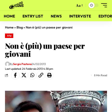
Aa
HOME
ENTRY LIST
NEWS
INTERVISTE
EDITOR
Home
»
Blog
»
Non è (più) un paese per giovani
Atp
Non è (più) un paese per
giovani
By
Sergio Pastena
24/02/2013
Last updated: 24 Febbraio 2013 4:38 pm
8 Min Read