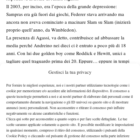
Il 2003, per inciso, era l’epoca della grande depressione:
Sampras era già fuori dai giochi, Federer stava arrivando ma
ancora non aveva cominciato a macinare Slam su Slam (inizierà
proprio quell’anno, da Wimbledon).
La presenza di Agassi, va detto, contribuisce ad abbassare la
media perché Andreino nei dieci ci è entrato a poco più di 18
anni. Con lui due golden boy come Roddick e Hewitt, unici a
tagliare quel traguardo prima dei 20. Eppure… eppure in tempi
qualitativamente non eccelsi qualche giovane si sarebbe potuto
Gestisci la tua privacy
inserire agevolmente. Niente da fare.
La lancetta dell’età media della maturazione segna 20 anni e 11
Per fornire le migliori esperienze, noi e i nostri partner utilizziamo tecnologie come i
cookie per memorizzare e/o accedere alle informazioni del dispositivo. Il consenso a
il nonno della situazione,
mesi, oltre un anno in più del 1993 e
queste tecnologie permetterà a noi e ai nostri partner di elaborare dati personali come il
Jiri Novak
, nella Top Ten ci entra per la prima volta alla
comportamento durante la navigazione o gli ID univoci su questo sito e di mostrare
veneranda età di 27 anni e 6 mesi.
annunci (non) personalizzati. Non acconsentire o ritirare il consenso può influire
negativamente su alcune caratteristiche e funzioni.
I nipoti di nonno Roger
Clicca qui sotto per acconsentire a quanto sopra o per fare scelte dettagliate. Le tue
Lui ci è riuscito a quasi 30 anni…
scelte saranno applicate solamente a questo sito. È possibile modificare le impostazioni
in qualsiasi momento, compreso il ritiro del consenso, utilizzando i pulsanti della
Nadal, Djokovic e Murray sono entrati nei dieci poco prima del
Cookie Policy o cliccando sul pulsante di gestione del consenso nella parte inferiore
compimenti dei vent’anni. Del Potro ai venti spaccati.