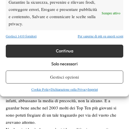
Garantire la sicurezza, prevenire e rilevare frodi,
se i primi
Bene, sappiate che, anche escludendo Nishikori,
correggere errori, Erogare e presentare pubblicità
Sempre attivo
cinque che abbiamo citato entrassero domani mattina nella
e contenuto, Salvare e comunicare le scelte sulla
Top Ten
avrebbero quasi ventuno anni e mezzo di età media.
privacy.
Peccato però che tra loro solo Raonic abbia la possibilità di
toccare certe vette a breve, per gli altri anche in caso di
Gestisci 1410 fornitori
Per saperne di più su questi scopi
esplosione clamorosa ci vorrà qualche mese.
Per ciò che riguarda i classe 1993, poi, bocca mia taci: il più
Continua
bravo di loro, il ceco Vesely, è attualmente numero 250 del
Solo necessari
mondo.
È davvero un paese per vecchi?
Gestisci opzioni
Chi pensa che l’invecchiamento del tennis sia dovuto al fatto che
i grandi campioni durano sempre di più farebbe bene a guardare
Cookie Policy
Dichiarazione sulla Privacy
Imprint
attentamente i dati che abbiamo appena esposto: i Fab Four,
infatti, abbassano la media di precocità, non la alzano. E a
guardar bene anche nel 2003 molti dei Top Ten più giovani si
sono potuti fregiare di un tale traguardo per via del vuoto che
avevano attorno.