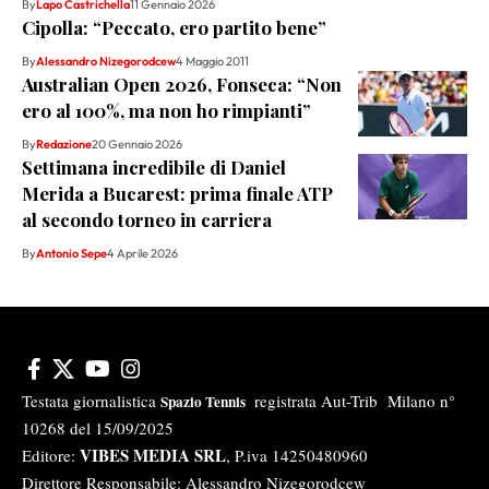
By
Lapo Castrichella
11 Gennaio 2026
Cipolla: “Peccato, ero partito bene”
By
Alessandro Nizegorodcew
4 Maggio 2011
Australian Open 2026, Fonseca: “Non
ero al 100%, ma non ho rimpianti”
By
Redazione
20 Gennaio 2026
Settimana incredibile di Daniel
Merida a Bucarest: prima finale ATP
al secondo torneo in carriera
By
Antonio Sepe
4 Aprile 2026
Testata giornalistica
registrata Aut-Trib Milano n°
Spazio Tennis
10268 del 15/09/2025
VIBES MEDIA SRL
Editore:
, P.iva 14250480960
Direttore Responsabile: Alessandro Nizegorodcew