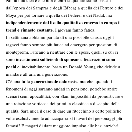
No, la mia idea è che non c’entri la qualità: siamo passati
dall’epoca dei Sampras e degli Edberg a quella dei Ferrero e dei
Moya per poi tornare a quella dei Federer e dei Nadal, ma
indipendentemente dal livello qualitativo emerso in campo il
trend è rimasto costante
. I giovani fanno fatica.
In settimana abbiamo parlato di una possibile causa: oggi i
ragazzi fanno sempre più fatica ad emergere per questioni di
montepremi. Faticano a rientrare con le spese, quelli su cui ci
investimenti sufficienti di sponsor e federazioni sono
sono
pochi
e, inevitabilmente, basta un Donald Young che delude a
mandare all’aria una generazione.
falla generazionale dolorosissima
C’è una
che, quando i
fenomeni di oggi saranno andati in pensione, potrebbe aprire
scenari semi-apocalittici, con Slam impossibili da pronosticare e
una rotazione vorticosa dei primi in classifica a discapito della
qualità. Sarà mica il caso di dare un ritocchino a certe politiche
volte esclusivamente ad accaparrarsi i favori dei personaggi più
famosi? E magari di dare maggiore impulso alle basi anziché