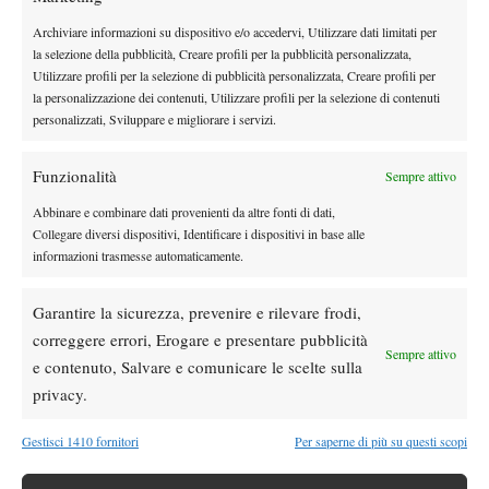
Archiviare informazioni su dispositivo e/o accedervi, Utilizzare dati limitati per
DI TENDENZA
la selezione della pubblicità, Creare profili per la pubblicità personalizzata,
Utilizzare profili per la selezione di pubblicità personalizzata, Creare profili per
Atp
News
la personalizzazione dei contenuti, Utilizzare profili per la selezione di contenuti
Masters 1000 Montreal 2026: programma,
personalizzati, Sviluppare e migliorare i servizi.
orario e ordine di gioco venerdì 7 agosto.
Arnaldi apre sul Centrale
Funzionalità
Sempre attivo
Atp
News
Abbinare e combinare dati provenienti da altre fonti di dati,
Masters 1000 Montreal 2026: Darderi
Collegare diversi dispositivi, Identificare i dispositivi in base alle
rimonta Shang e vola agli ottavi
informazioni trasmesse automaticamente.
Atp
News
Garantire la sicurezza, prevenire e rilevare frodi,
Masters 1000 Montreal 2026: medical time
correggere errori, Erogare e presentare pubblicità
Sempre attivo
out per Shang contro Darderi
e contenuto, Salvare e comunicare le scelte sulla
privacy.
News
Wta
Gestisci 1410 fornitori
Per saperne di più su questi scopi
WTA 1000 Toronto 2026: pioggia pesante,
gioco sospeso