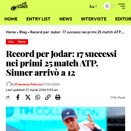
Aa
HOME
ENTRY LIST
NEWS
INTERVISTE
EDITOR
Home
»
Blog
»
Record per Jodar: 17 successi nei primi 25 match ATP, Sinner arrivò a 12
Atp
News
Record per Jodar: 17 successi
nei primi 25 match ATP,
Sinner arrivò a 12
By
Francesco Petrucci
27/04/2026
Last updated: 27 Aprile 2026 9:53 am
2 Min Read