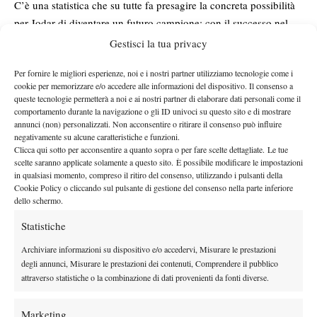
C’è una statistica che su tutte fa presagire la concreta possibilità
per Jodar di diventare un futuro campione: con il successo nel
il
terzo turno del Masters 1000 di Madrid è diventato, infatti,
Gestisci la tua privacy
tennista che ha ottenuto il maggior numero di vittorie (17)
Per fornire le migliori esperienze, noi e i nostri partner utilizziamo tecnologie come i
nelle sue prime 25 partite nel circuito ATP.
cookie per memorizzare e/o accedere alle informazioni del dispositivo. Il consenso a
Il confronto con i Big
queste tecnologie permetterà a noi e ai nostri partner di elaborare dati personali come il
comportamento durante la navigazione o gli ID univoci su questo sito e di mostrare
Se non fosse sufficiente per riconoscere in lui le stigmate del
annunci (non) personalizzati. Non acconsentire o ritirare il consenso può influire
negativamente su alcune caratteristiche e funzioni.
predestinato, è decisamente interessante il paragone con i
Clicca qui sotto per acconsentire a quanto sopra o per fare scelte dettagliate. Le tue
giocatori più forti di questo secolo. Al secondo posto di questa
scelte saranno applicate solamente a questo sito. È possibile modificare le impostazioni
classifica si trovano Joao Fonseca e Rafael Nadal a quota 15,
in qualsiasi momento, compreso il ritiro del consenso, utilizzando i pulsanti della
Cookie Policy o cliccando sul pulsante di gestione del consenso nella parte inferiore
poco più indietro Carlos Alcaraz a 14. Appena fuori dal podio
dello schermo.
Jannik Sinner e Novak Djokovic con 12 vittorie, mentre Roger
Statistiche
Federer si fermò a 11. Che sia arrivato il momento di un nuovo
Rafael?
Archiviare informazioni su dispositivo e/o accedervi, Misurare le prestazioni
degli annunci, Misurare le prestazioni dei contenuti, Comprendere il pubblico
attraverso statistiche o la combinazione di dati provenienti da fonti diverse.
Marketing