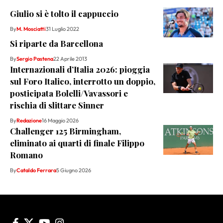
Giulio si è tolto il cappuccio
By
M. Mosciatti
31 Luglio 2022
Si riparte da Barcellona
By
Sergio Pastena
22 Aprile 2013
Internazionali d’Italia 2026: pioggia
sul Foro Italico, interrotto un doppio,
posticipata Bolelli/Vavassori e
rischia di slittare Sinner
By
Redazione
16 Maggio 2026
Challenger 125 Birmingham,
eliminato ai quarti di finale Filippo
Romano
By
Cataldo Ferrara
5 Giugno 2026