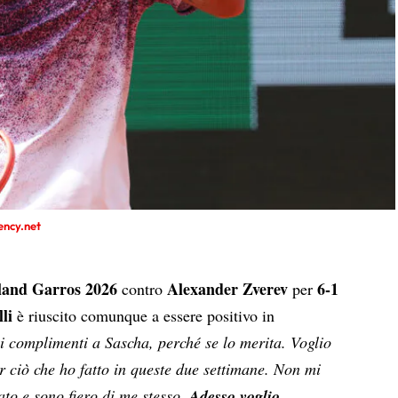
ency.net
land Garros 2026
Alexander Zverev
6-1
contro
per
lli
è riuscito comunque a essere positivo in
 i complimenti a Sascha, perché se lo merita. Voglio
r ciò che ho fatto in queste due settimane. Non mi
ato e sono fiero di me stesso.
Adesso voglio