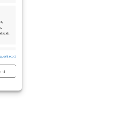
tà,
a,
lizzati,
re attivo
 questi scopi
oni
re attivo