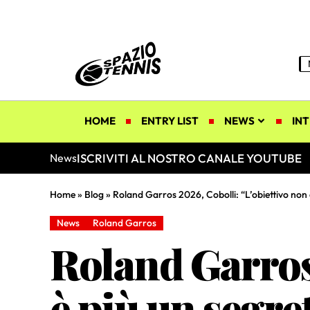
HOME
ENTRY LIST
NEWS
INT
ISCRIVITI AL NOSTRO CANALE YOUTUBE
News
Home
»
Blog
»
Roland Garros 2026, Cobolli: “L’obiettivo non è
News
Roland Garros
Roland Garros 
è più un segre