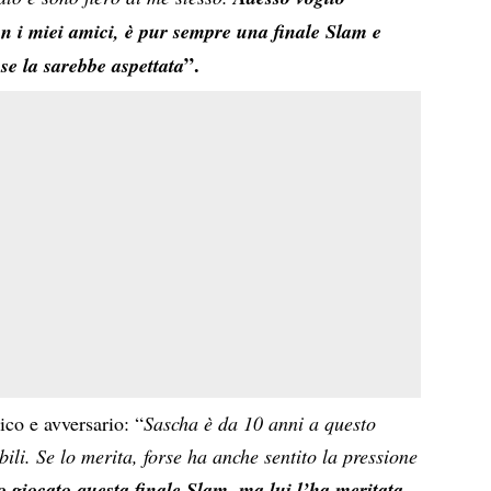
on i miei amici, è pur sempre una finale Slam e
”.
se la sarebbe aspettata
ico e avversario: “
Sascha
è da 10 anni a questo
dibili. Se lo merita, forse ha anche sentito la pressione
o giocato questa finale Slam, ma l
ui l
’ha meritata