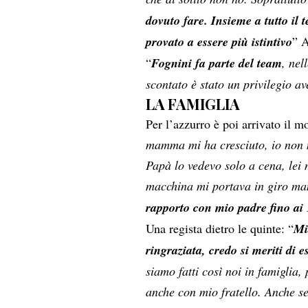
dovuto fare. Insieme a tutto i
provato a essere più istintivo
” A
“
Fognini fa parte del team
, nel
scontato è stato un privilegio av
LA FAMIGLIA
Per l’azzurro è poi arrivato il m
mamma mi ha cresciuto, io non m
Papà lo vedevo solo a cena, lei 
macchina mi portava in giro 
rapporto con mio padre fino ai
Una regista dietro le quinte: “
Mi
ringraziata, credo si meriti di e
siamo fatti così noi in famigli
anche con mio fratello. Anche 