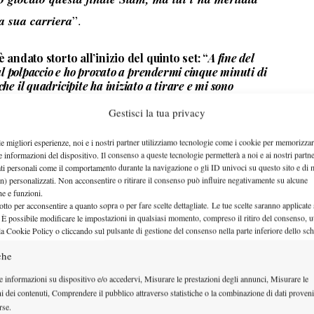
a sua carriera
”.
andato storto all’inizio del quinto set: “
A fine del
al polpaccio e ho provato a prendermi cinque minuti di
che il quadricipite ha iniziato a tirare e mi sono
Gestisci la tua privacy
chiuso i miei occhi e ho tirato il dritto
”. È anche
are fuori le ultime energie che aveva: “
Nel tie-break
le migliori esperienze, noi e i nostri partner utilizziamo tecnologie come i cookie per memorizzar
e informazioni del dispositivo. Il consenso a queste tecnologie permetterà a noi e ai nostri partne
i, prova a vincere il set e vediamo cosa succede nel
ati personali come il comportamento durante la navigazione o gli ID univoci su questo sito e di 
chi aiuta
”
.
n) personalizzati. Non acconsentire o ritirare il consenso può influire negativamente su alcune
che e funzioni.
I OBIETTIVI
otto per acconsentire a quanto sopra o per fare scelte dettagliate. Le tue scelte saranno applicate
 È possibile modificare le impostazioni in qualsiasi momento, compreso il ritiro del consenso, ut
 che ha fatto, e non si pone limiti per il futuro: “
Mi
la Cookie Policy o cliccando sul pulsante di gestione del consenso nella parte inferiore dello sc
sta settimana
, poi magari non avverrà nei prossimi
che
ono giovane quindi devo lavorare e magari con
e informazioni su dispositivo e/o accedervi, Misurare le prestazioni degli annunci, Misurare le
altra
”.
ni dei contenuti, Comprendere il pubblico attraverso statistiche o la combinazione di dati proveni
e una consapevolezza diversa rispetto a inizio
rse.