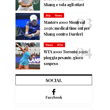
Shang e vola agli ottavi
Atp
News
Masters 1000 Montreal
2026: medical time out per
Shang contro Darderi
News
Wta
WTA 1000 Toronto 2026:
pioggia pesante, gioco
sospeso
SOCIAL
Facebook