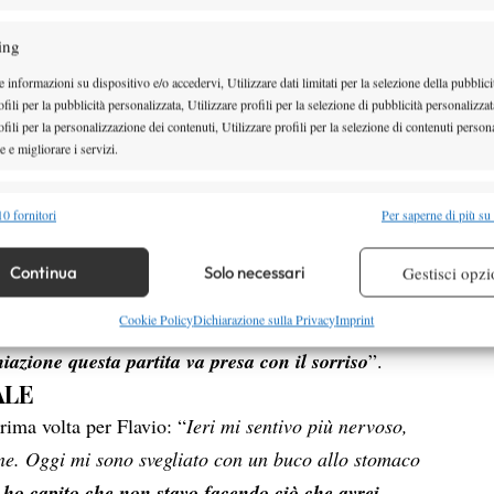
 tenere alta:
“Ci siamo dati un obiettivo che adesso
ing
ettivo dall
’
inizio dell
’
anno
. So che è difficile, ma
 informazioni su dispositivo e/o accedervi, Utilizzare dati limitati per la selezione della pubblici
 dietro le quinte sono sicuro che riuscirò ad
fili per la pubblicità personalizzata, Utilizzare profili per la selezione di pubblicità personalizzat
fili per la personalizzazione dei contenuti, Utilizzare profili per la selezione di contenuti persona
 e migliorare i servizi.
ostra lucidità nella analisi di una partita girata su
k avrebbero cambiato molto, ma non sono abituato a
alità
Semp
0 fornitori
Per saperne di più su
 di essere vicino, poi nel tie-break del quarto
 combinare dati provenienti da altre fonti di dati, Collegare diversi dispositivi,
da perdere
. Ho avuto un po
’
fretta e magari mi ha
re i dispositivi in base alle informazioni trasmesse automaticamente.
Continua
Solo necessari
Gestisci opzi
e di miglioramento: “
Da queste scelte si impara, e
re la sicurezza, prevenire e rilevare frodi, correggere errori,
Cookie Policy
Dichiarazione sulla Privacy
Imprint
reagito, ho avuto anche l’opportunità di riaprire il
 e presentare pubblicità e contenuto, Salvare e comunicare le
Semp
azione questa partita va presa con il sorriso
”.
sulla privacy.
ALE
rima volta per Flavio:
“
Ieri mi sentivo più nervoso,
n
e. Oggi mi sono svegliato con un buco allo stomaco
o
ho capito che non stavo facendo ciò che avrei