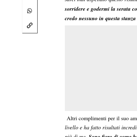
sorridere e godermi la serata c
credo nessuno in questa stanza 
Altri complimenti per il suo am
livello e ha fatto risultati incre
più di me.
Sono fiero di come h