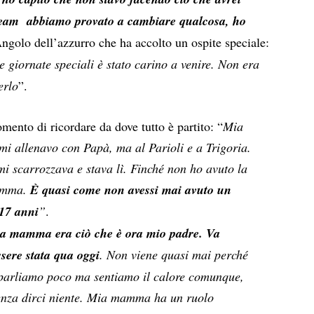
l team abbiamo provato a cambiare qualcosa, ho
ngolo dell’azzurro che ha accolto un ospite speciale:
le giornate speciali è stato carino a venire. Non era
erlo
”.
omento di ricordare da dove tutto è partito: “
Mia
i allenavo con Papà, ma al Parioli e a Trigoria.
mi scarrozzava e stava lì. Finch
é
non ho avuto la
mamma.
È quasi come non avessi mai avuto un
 17 anni
”
.
a mamma era ciò che è ora mio padre. Va
ssere stata qua oggi
. Non viene quasi mai perch
é
a, parliamo poco ma sentiamo il calore comunque,
senza dirci niente. Mia mamma ha un ruolo