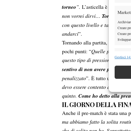
torneo
”.
L’asticella è dunque da
Market
non vorrei dirvi…
Torino è l
’
obi
Archiviare
con questo livello e tanto lavoro
Creare pro
andarci
”.
Creare pro
Sviluppare
Tornando alla partita, Cobolli dim
pochi punti: “
Quelle palle brea
Funzion
Gestisci 141
questo tipo di pressione.
Sentivo
Abbinare e
sentivo di non avere più nulla 
Identifica
penalizzato
”. È tutto un margin
Garanti
devo essere contento di come ho 
Erogare
quinto.
Come ho detto alla premi
scelte 
IL GIORNO DELLA FIN
Anche il pre-match è stata una p
ma abbiamo fatto la
solita routi
che di solito non ho. Soprattutt