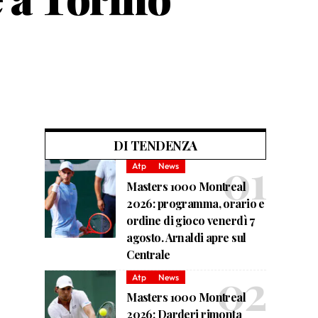
DI TENDENZA
Atp
News
Masters 1000 Montreal
2026: programma, orario e
ordine di gioco venerdì 7
agosto. Arnaldi apre sul
Centrale
Atp
News
Masters 1000 Montreal
2026: Darderi rimonta