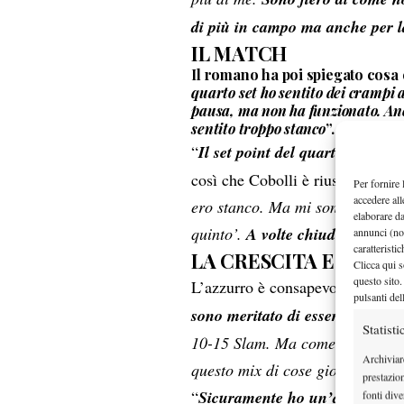
di più in campo ma anche per l
IL MATCH
Il romano ha poi spiegato cosa è 
quarto set ho sentito dei crampi 
pausa, ma non ha funzionato. A
n
sentito troppo
stanc
o
”.
“
Il set point del quarto set? Ho 
così che Cobolli è riuscito a tir
Per fornire 
accedere all
ero stanco. Ma mi sono detto ‘va
elaborare d
quinto’.
A volte chiudere gli oc
annunci (no
caratteristi
LA CRESCITA E I NUOV
Clicca qui s
questo sito.
L’azzurro è consapevole di quello
pulsanti del
sono meritato di essere qui que
Statisti
10-15 Slam. Ma come ho detto s
Archiviar
questo mix di cose giocherò un
’
prestazio
“
Sicuramente ho un
’
autostima 
fonti dive