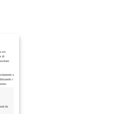
e e/o
r di
mostrare
 solamente a
ilizzando i
hermo.
enti da