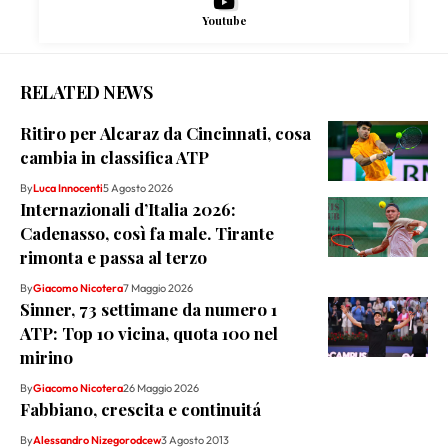
Youtube
RELATED NEWS
Ritiro per Alcaraz da Cincinnati, cosa
cambia in classifica ATP
By
Luca Innocenti
5 Agosto 2026
Internazionali d’Italia 2026:
Cadenasso, così fa male. Tirante
rimonta e passa al terzo
By
Giacomo Nicotera
7 Maggio 2026
Sinner, 73 settimane da numero 1
ATP: Top 10 vicina, quota 100 nel
mirino
By
Giacomo Nicotera
26 Maggio 2026
Fabbiano, crescita e continuitá
By
Alessandro Nizegorodcew
3 Agosto 2013