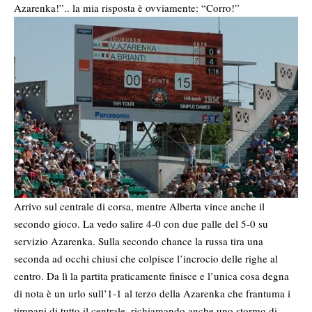
Azarenka!”.. la mia risposta è ovviamente: “Corro!”
Arrivo sul centrale di corsa, mentre Alberta vince anche il
secondo gioco. La vedo salire 4-0 con due palle del 5-0 su
servizio Azarenka. Sulla secondo chance la russa tira una
seconda ad occhi chiusi che colpisce l’incrocio delle righe al
centro. Da lì la partita praticamente finisce e l’unica cosa degna
di nota è un urlo sull’1-1 al terzo della Azarenka che frantuma i
timpani di tutto il centrale, richiamando anche uno stormo di