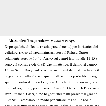
Alessandro Nizegorodcew
di
(inviato a Parigi)
Dopo qualche difficoltà (risolta parzialmente) per la ricarica del
cellulare, riesco ad incamminarmi verso il Roland Garros
solamente verso le 10.40. Arrivo sui campi intorno alle 11.15 e
sono già consapevole di ciò che mi attende: il delirio al campo
17 per Seppi-Davydenko. Arrivo nei pressi del match e in effetti
la gente è appollaiata ovunque, in attesa di un posto libero sugli
spalti. Incontro il mitico fotografo Adelchi Fioriti (con moglie e
prole al seguito) e, pochi passi più avanti, Giorgio Di Palermo e
Ivan Ljubicic. Giorgio molto gentilmente mi presenta il grande
“Ljubo”. Cerchiamo un modo per entrare, ma sul 17 non è
prevista tribunetta per accreditati (nella foto qui sotto la folla che