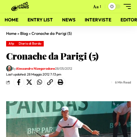
Aa
HOME
ENTRY LIST
NEWS
INTERVISTE
EDITOR
Home
»
Blog
»
Cronache da Parigi (5)
Atp
Diario di Bordo
Cronache da Parigi (5)
By
Alessandro Nizegorodcew
28/05/2012
Last updated: 28 Maggio 2012 7:13 pm
6 Min Read