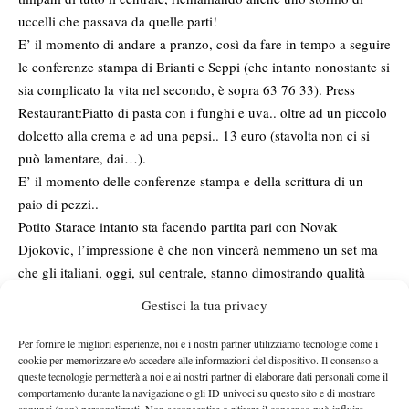
uccelli che passava da quelle parti!
E’ il momento di andare a pranzo, così da fare in tempo a seguire
le conferenze stampa di Brianti e Seppi (che intanto nonostante si
sia complicato la vita nel secondo, è sopra 63 76 33). Press
Restaurant:Piatto di pasta con i funghi e uva.. oltre ad un piccolo
dolcetto alla crema e ad una pepsi.. 13 euro (stavolta non ci si
può lamentare, dai…).
E’ il momento delle conferenze stampa e della scrittura di un
paio di pezzi..
Potito Starace intanto sta facendo partita pari con Novak
Djokovic, l’impressione è che non vincerà nemmeno un set ma
che gli italiani, oggi, sul centrale, stanno dimostrando qualità
importante facendo una bellissima figura. Alcune smorzate
Gestisci la tua privacy
strappano l’applauso convinto del pubblico francese e Poto si
esalta. Lotta, fino a quando ne ha (cioè per poco)… Guardo ogni
Per fornire le migliori esperienze, noi e i nostri partner utilizziamo tecnologie come i
cookie per memorizzare e/o accedere alle informazioni del dispositivo. Il consenso a
tanto Flavia Pennetta sugli schermi della sala stampa che perde
queste tecnologie permetterà a noi e ai nostri partner di elaborare dati personali come il
contro la Hsieh (che Rino Tommassi in sala stampa associa al
comportamento durante la navigazione o gli ID univoci su questo sito e di mostrare
annunci (non) personalizzati. Non acconsentire o ritirare il consenso può influire