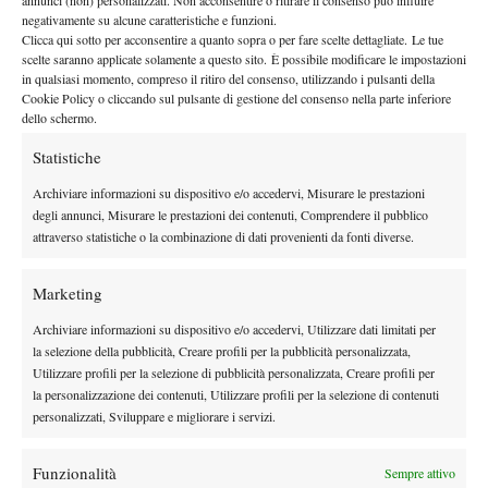
nome di un insetto.. in effetti, a pensarci bene, la “Mosca Hsieh
negativamente su alcune caratteristiche e funzioni.
Hsieh” ci sta benissimo!) il primo set 76 (dopo aver servito sul 5-
Clicca qui sotto per acconsentire a quanto sopra o per fare scelte dettagliate. Le tue
4 ed essere stata avanti 30-15). Ma io sul campo 17 non ci voglio
scelte saranno applicate solamente a questo sito. È possibile modificare le impostazioni
in qualsiasi momento, compreso il ritiro del consenso, utilizzando i pulsanti della
andare mai più, sono rimasto traumatizzato!
Cookie Policy o cliccando sul pulsante di gestione del consenso nella parte inferiore
Scrivo, scrivo, aggiorno, aggiorno. Vado a vedere Robertina
dello schermo.
Vinci, che chiude vittoriosamente il secondo set con la
Statistiche
Arvidsson, ma che ha perso malamente il primo (62 Svezia, 64
Italia). Purtroppo dal 2-2 al terzo la svedese gioca meglio, rischia
Archiviare informazioni su dispositivo e/o accedervi, Misurare le prestazioni
degli annunci, Misurare le prestazioni dei contenuti, Comprendere il pubblico
di più e comanda sempre il gioco. Roberta è troppo difensiva e
attraverso statistiche o la combinazione di dati provenienti da fonti diverse.
finisce per subire i “dirittoni” della scandinava, che vince
meritatamente.
Marketing
L’idea sarebbe quella di andare a vedere Dolgopolov ma il
campo non ha tribuna stampa e non c’è mezza sedia libera. Ed
Archiviare informazioni su dispositivo e/o accedervi, Utilizzare dati limitati per
la selezione della pubblicità, Creare profili per la pubblicità personalizzata,
eccomi qui ad un piccola critica sull’ordine di gioco. I match di
Utilizzare profili per la selezione di pubblicità personalizzata, Creare profili per
Seppi e Dolgopolov, che per motivi diversi sono stati “assaliti”
la personalizzazione dei contenuti, Utilizzare profili per la selezione di contenuti
dagli appassionati, non dovevano assolutamente essere
personalizzati, Sviluppare e migliorare i servizi.
programmati sul 17 e sul 14! Errore da principianti… Ma per il
resto non mi sento di criticare in nulla il Roland Garros!
Funzionalità
Sempre attivo