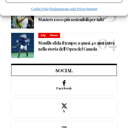
Atp
News
Cookie Policy
Dichiarazione sulla Privacy
Imprint
Auger-Aliassime: “Bisogna rendere i
Masters 1000 più sostenibili per tutti”
Atp
News
Monfils sfida il tempo: a quasi 40 anni entra
nella storia dell’Open del Canada
SOCIAL
Facebook
X