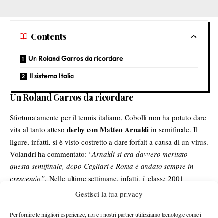
Contents
Un Roland Garros da ricordare
Il sistema Italia
Un Roland Garros da ricordare
Sfortunatamente per il tennis italiano, Cobolli non ha potuto dare
derby con Matteo Arnaldi
vita al tanto atteso
in semifinale. Il
ligure, infatti, si è visto costretto a dare forfait a causa di un virus.
Volandri ha commentato: “
Arnaldi si era davvero meritato
questa semifinale, dopo Cagliari e Roma è andato sempre in
crescendo”.
Nelle ultime settimane, infatti, il classe 2001
sanremese era apparso in grande forma: “
Ha ritrovato fiducia nel
Gestisci la tua privacy
suo
fisico
che per lui è fondamentale,
se non si può fidare del
suo fisico il tennis di Matteo ne risente
“.
Per fornire le migliori esperienze, noi e i nostri partner utilizziamo tecnologie come i