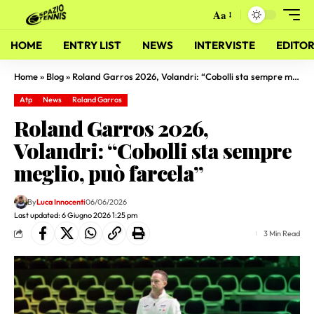
Aa
HOME
ENTRY LIST
NEWS
INTERVISTE
EDITOR
Home
»
Blog
»
Roland Garros 2026, Volandri: “Cobolli sta sempre meglio, può farcela”
Atp
News
Roland Garros
Roland Garros 2026,
Volandri: “Cobolli sta sempre
meglio, può farcela”
By
Luca Innocenti
06/06/2026
Last updated: 6 Giugno 2026 1:25 pm
3 Min Read