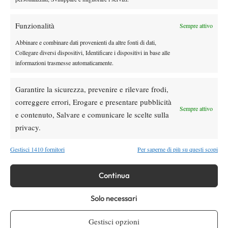
loro allenatori piuttosto che accentrare tutto
“.
L’ex giocatore ha
ammesso di avere obiettivi ancor più ambiziosi per il futuro:
Funzionalità
Sempre attivo
“
Adesso vogliamo tornare ad avere
dieci-undici giocatori di alto
Abbinare e combinare dati provenienti da altre fonti di dati,
livello
, con tre nei primi cento e altri tre nei primi duecento”.
Collegare diversi dispositivi, Identificare i dispositivi in base alle
informazioni trasmesse automaticamente.
Garantire la sicurezza, prevenire e rilevare frodi,
correggere errori, Erogare e presentare pubblicità
Sempre attivo
e contenuto, Salvare e comunicare le scelte sulla
DI TENDENZA
privacy.
Atp
News
Sinner, check-up di quattro ore a Milano:
Gestisci 1410 fornitori
Per saperne di più su questi scopi
prevenzione e controlli in vista della tournée
americana
Continua
Le Interviste
News
Solo necessari
Dal successo su Federer al presente a
Panama: il racconto di Diego De Vecchis tra
tennis e padel
Gestisci opzioni