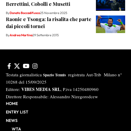
Berrettini, Cobolli e Musetti
By
Donato Boccadifuoco
25 Novembre 2025
Raonic e Tsonga: la risalita che parte
dai piccoli tornei
By
Andrea Martina
29 Settembre 2015
Testata giornalistica
registrata Aut-Trib Milano n°
Spazio Tennis
10268 del 15/09/2025
VIBES MEDIA SRL
Editore:
, P.iva 14250480960
Direttore Responsabile: Alessandro Nizegorodcew
HOME
ENTRY LIST
NEWS
WTA