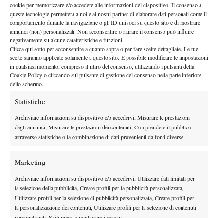
cookie per memorizzare e/o accedere alle informazioni del dispositivo. Il consenso a
Il Roland Garros 2026 è stato un torneo in cui si è rivisto anche il
queste tecnologie permetterà a noi e ai nostri partner di elaborare dati personali come il
Berrettini
miglior Matteo
, fino al problema all’anca che lo ha
comportamento durante la navigazione o gli ID univoci su questo sito e di mostrare
annunci (non) personalizzati. Non acconsentire o ritirare il consenso può influire
fermato nel quarto di finale contro Arnaldi. “
Berrettini è un
negativamente su alcune caratteristiche e funzioni.
grandissimo giocatore e non lo scopriamo certo oggi,
ha
Clicca qui sotto per acconsentire a quanto sopra o per fare scelte dettagliate. Le tue
margine per crescere ancora e restare ai livelli che gli
scelte saranno applicate solamente a questo sito. È possibile modificare le impostazioni
in qualsiasi momento, compreso il ritiro del consenso, utilizzando i pulsanti della
competono
”
il pensiero di Volandri. A Parigi c’è stata anche la
Cookie Policy o cliccando sul pulsante di gestione del consenso nella parte inferiore
Cinà
prima volta in un main draw Slam per Federico
, che il
dello schermo.
capitano di Davis ha commentato così: “
A Federico bisogna
Statistiche
lasciare il tempo di crescere
, ogni percorso è diverso e aver
Archiviare informazioni su dispositivo e/o accedervi, Misurare le prestazioni
fatto bene al Roland Garros non significa che farà i quarti a
degli annunci, Misurare le prestazioni dei contenuti, Comprendere il pubblico
Wimbledon”.
attraverso statistiche o la combinazione di dati provenienti da fonti diverse.
Il sistema Italia
Marketing
scelte
Un’Italia che continua a crescere è il frutto di alcune
lungimiranti effettuate anni fa
. Il vincitore di due titoli ATP ha
Archiviare informazioni su dispositivo e/o accedervi, Utilizzare dati limitati per
evidenziato una decisione in particolare: “
La svolta secondo me
la selezione della pubblicità, Creare profili per la pubblicità personalizzata,
Utilizzare profili per la selezione di pubblicità personalizzata, Creare profili per
è arrivata circa
otto anni fa
quando ci siamo resi conto che
la personalizzazione dei contenuti, Utilizzare profili per la selezione di contenuti
funzionavamo meglio
facendo crescere i ragazzi attraverso i
personalizzati, Sviluppare e migliorare i servizi.