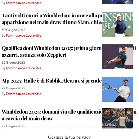
By
Tommaso de Laurentiis
Tanti volti nuovi a Wimbledon: in nove alla prima
apparizione nel main draw di uno Slam, chi sono
30 Giugno 2025
By
Tommaso de Laurentiis
Qualificazioni Wimbledon 2025: prima giornata nera per gli
azzurri, avanza solo Zeppieri
23 Giugno 2025
By
Tommaso de Laurentiis
Atp 2025: Halle è di Bublik, Alcaraz si prende il Queen’s
22 Giugno 2025
By
Tommaso de Laurentiis
Wimbledon 2025: domani via alle qualificazioni, sette italiani
a caccia del main draw
22 Giugno 2025
By
Tommaso de Laurentiis
Gestisci la tua privacy