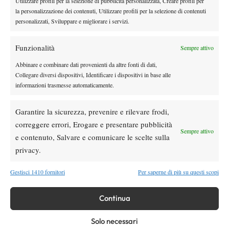
Utilizzare profili per la selezione di pubblicità personalizzata, Creare profili per
Hanfmann, al Queen’s avanti Alcaraz e Draper
la personalizzazione dei contenuti, Utilizzare profili per la selezione di contenuti
17 Giugno 2025
personalizzati, Sviluppare e migliorare i servizi.
By
Tommaso de Laurentiis
Atp 2025: Darderi fuori al primo turno ad Halle, forfait
Funzionalità
Sempre attivo
Arnaldi al Queen’s
Abbinare e combinare dati provenienti da altre fonti di dati,
16 Giugno 2025
Collegare diversi dispositivi, Identificare i dispositivi in base alle
By
Tommaso de Laurentiis
informazioni trasmesse automaticamente.
Atp/Wta: Fritz si prende Stoccarda, nel combined di ‘s-
Garantire la sicurezza, prevenire e rilevare frodi,
Hertogenbosch titoli per Diallo e Mertens
correggere errori, Erogare e presentare pubblicità
15 Giugno 2025
Sempre attivo
By
Tommaso de Laurentiis
e contenuto, Salvare e comunicare le scelte sulla
privacy.
1
2
…
48
49
50
51
52
Gestisci 1410 fornitori
Per saperne di più su questi scopi
Continua
Facebook
Solo necessari