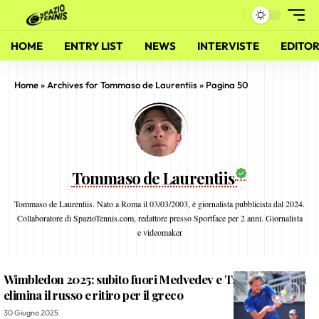
HOME
ENTRY LIST
NEWS
INTERVISTE
EDITOR
Home
»
Archives for Tommaso de Laurentiis
»
Pagina 50
Tommaso de Laurentiis
Tommaso de Laurentiis. Nato a Roma il 03/03/2003, è giornalista pubblicista dal 2024.
Collaboratore di SpazioTennis.com, redattore presso Sportface per 2 anni. Giornalista
e videomaker
Wimbledon 2025: subito fuori Medvedev e Tsitsipas, Bonzi
elimina il russo e ritiro per il greco
30 Giugno 2025