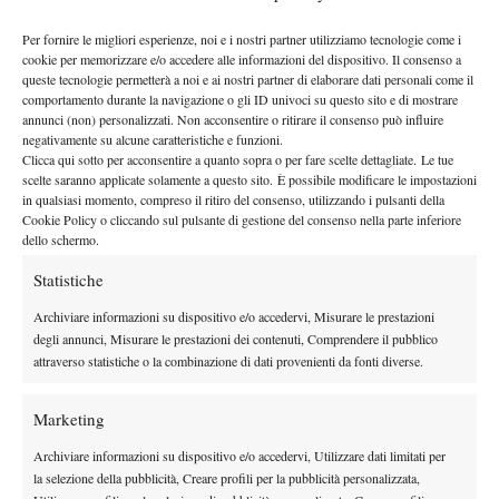
Atp 2025: Medvedev fa fuori Zverev ad Halle, al Queen’s
Per fornire le migliori esperienze, noi e i nostri partner utilizziamo tecnologie come i
Lehecka elimina Draper
cookie per memorizzare e/o accedere alle informazioni del dispositivo. Il consenso a
21 Giugno 2025
queste tecnologie permetterà a noi e ai nostri partner di elaborare dati personali come il
By
Tommaso de Laurentiis
comportamento durante la navigazione o gli ID univoci su questo sito e di mostrare
annunci (non) personalizzati. Non acconsentire o ritirare il consenso può influire
Atp 2025: Cobolli ko con Zverev ai quarti ad Halle, al
negativamente su alcune caratteristiche e funzioni.
Queen’s ok Alcaraz e Draper
Clicca qui sotto per acconsentire a quanto sopra o per fare scelte dettagliate. Le tue
scelte saranno applicate solamente a questo sito. È possibile modificare le impostazioni
20 Giugno 2025
in qualsiasi momento, compreso il ritiro del consenso, utilizzando i pulsanti della
By
Tommaso de Laurentiis
Cookie Policy o cliccando sul pulsante di gestione del consenso nella parte inferiore
dello schermo.
Atp Halle 2025: Sinner si ferma al secondo turno, passa
Bublik in tre set
Statistiche
19 Giugno 2025
Archiviare informazioni su dispositivo e/o accedervi, Misurare le prestazioni
By
Tommaso de Laurentiis
degli annunci, Misurare le prestazioni dei contenuti, Comprendere il pubblico
attraverso statistiche o la combinazione di dati provenienti da fonti diverse.
Atp 2025: Zverev domina Giron ad Halle, al Queen’s Draper
piega Popyrin al tie-break del terzo set
Marketing
18 Giugno 2025
By
Tommaso de Laurentiis
Archiviare informazioni su dispositivo e/o accedervi, Utilizzare dati limitati per
la selezione della pubblicità, Creare profili per la pubblicità personalizzata,
Atp 2025: ad Halle Cobolli piega Fonseca e Sinner batte