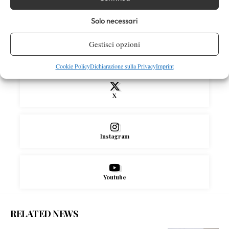
Solo necessari
SOCIAL
Gestisci opzioni
Facebook
Cookie Policy
Dichiarazione sulla Privacy
Imprint
X
Instagram
Youtube
RELATED NEWS