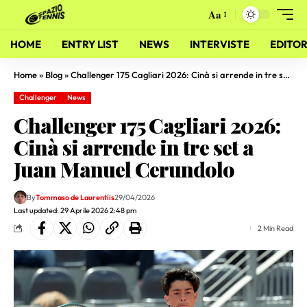
Aa
HOME
ENTRY LIST
NEWS
INTERVISTE
EDITOR
Home
»
Blog
»
Challenger 175 Cagliari 2026: Cinà si arrende in tre set a Juan Manuel Cerundolo
Challenger
News
Challenger 175 Cagliari 2026:
Cinà si arrende in tre set a
Juan Manuel Cerundolo
By
Tommaso de Laurentiis
29/04/2026
Last updated: 29 Aprile 2026 2:48 pm
2 Min Read