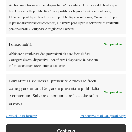
Archiviare informazioni su dispositivo e/o accedervi, Utilizzare dati limitati per
DI TENDENZA
la selezione della pubblicità, Creare profili per la pubblicità personalizzata,
Utilizzare profili per la selezione di pubblicità personalizzata, Creare profili per
Atp
News
la personalizzazione dei contenuti, Utilizzare profili per la selezione di contenuti
Masters 1000 Montreal 2026: programma,
personalizzati, Sviluppare e migliorare i servizi.
orario e ordine di gioco venerdì 7 agosto.
Arnaldi apre sul Centrale
Funzionalità
Sempre attivo
Atp
News
Abbinare e combinare dati provenienti da altre fonti di dati,
Masters 1000 Montreal 2026: Darderi
Collegare diversi dispositivi, Identificare i dispositivi in base alle
rimonta Shang e vola agli ottavi
informazioni trasmesse automaticamente.
Atp
News
Garantire la sicurezza, prevenire e rilevare frodi,
Masters 1000 Montreal 2026: medical time
correggere errori, Erogare e presentare pubblicità
Sempre attivo
out per Shang contro Darderi
e contenuto, Salvare e comunicare le scelte sulla
privacy.
News
Wta
Gestisci 1410 fornitori
Per saperne di più su questi scopi
WTA 1000 Toronto 2026: pioggia pesante,
gioco sospeso
Continua