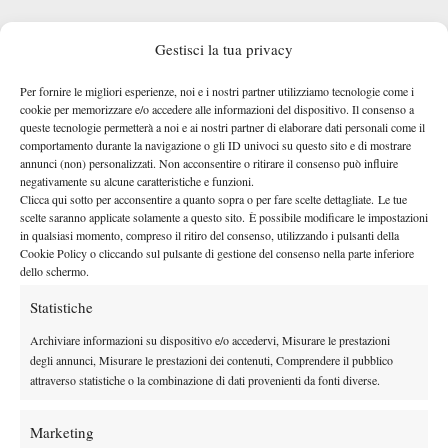
Gestisci la tua privacy
Per fornire le migliori esperienze, noi e i nostri partner utilizziamo tecnologie come i
ottavi
Avanza agli
Cerundolo – reduce dall’eliminazione al
cookie per memorizzare e/o accedere alle informazioni del dispositivo. Il consenso a
queste tecnologie permetterà a noi e ai nostri partner di elaborare dati personali come il
secondo turno del Masters 1000 di Madrid contro Luciano
comportamento durante la navigazione o gli ID univoci su questo sito e di mostrare
Arnaboldi
Darderi – e incontrerà il vincente del match tra
e
annunci (non) personalizzati. Non acconsentire o ritirare il consenso può influire
Arnaldi
serie negativa
. Si allunga a quattro la
di Cinà, fuori
negativamente su alcune caratteristiche e funzioni.
Clicca qui sotto per acconsentire a quanto sopra o per fare scelte dettagliate. Le tue
all’esordio nell’ATP 250 di Marrakech (6-2 6-3 da Muller), nel
scelte saranno applicate solamente a questo sito. È possibile modificare le impostazioni
Challenger di Madrid (6-4 6-3 da Rodioov) e nel Masters 1000 di
in qualsiasi momento, compreso il ritiro del consenso, utilizzando i pulsanti della
Cookie Policy o cliccando sul pulsante di gestione del consenso nella parte inferiore
Madrid (6-4 7-6 da Moller). Alla decima partita in carriera contro
dello schermo.
un Top 100 ATP, il palermitano è andato vicino ad eguagliare la
Statistiche
sua vittoria più prestigiosa, che risale al Masters 1000 di Miami
2025 contro Comesana, allora numero 67 del mondo.
Archiviare informazioni su dispositivo e/o accedervi, Misurare le prestazioni
degli annunci, Misurare le prestazioni dei contenuti, Comprendere il pubblico
attraverso statistiche o la combinazione di dati provenienti da fonti diverse.
Marketing